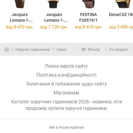
Jacques
Jacques
FESTINA
Diesel DZ 18
Lemans 1-
Lemans 1-
F20519/1
2068M
2126D
від 8 470 грн.
від 7 126 грн.
від 8 410 грн.
від 3 690 гр
Наручні годинники
Casio
Фільтр
Усі моделі
Повна версія сайту
Політика конфіденційності
Запитання й побажання щодо сайту
Магазинам
Каталог наручних годинників 2026 - новинки, хіти
продажів,
купити наручні годинники
.
Ми в інших країнах