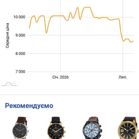
10 000
Середня ціна
9 000
10 000
8 000
7 000
Січ. 2027
Лип.
Січ. 2026
Лип.
L
Рекомендуємо