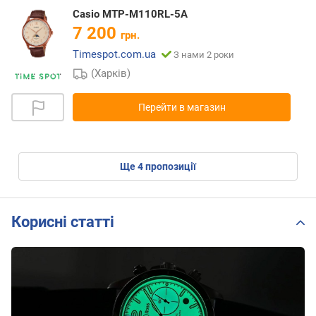
Casio MTP-M110RL-5A
7 200
грн.
Timespot.com.ua
З нами 2 роки
(Харків)
Перейти в магазин
ще
4
пропозиції
Корисні статті