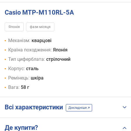
Casio MTP-M110RL-5A
Японія
фази місяця
Механізм:
кварцові
Країна походження:
Японія
Тип циферблата:
стрілочний
Корпус:
сталь
Ремінець:
шкіра
Вага:
58 г
Всі характеристики
Докладніше
Де купити?