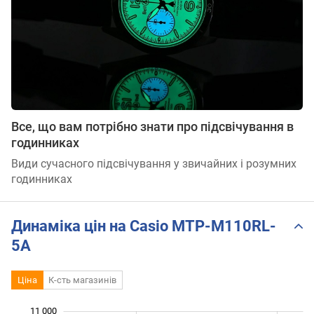
Все, що вам потрібно знати про підсвічування в
годинниках
Види сучасного підсвічування у звичайних і розумних
годинниках
Динаміка цін на Casio MTP-M110RL-
5A
Ціна
К-сть магазинів
 000
 500
 500
 500
 000
 000
11 000