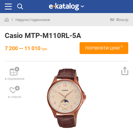
Наручні годинники
Фільтр
Шукали
раніше
Casio MTP-M110RL-5A
9
7 200 — 11 010
ПОРІВНЯТИ ЦІНИ
грн.
в порівняння
в список