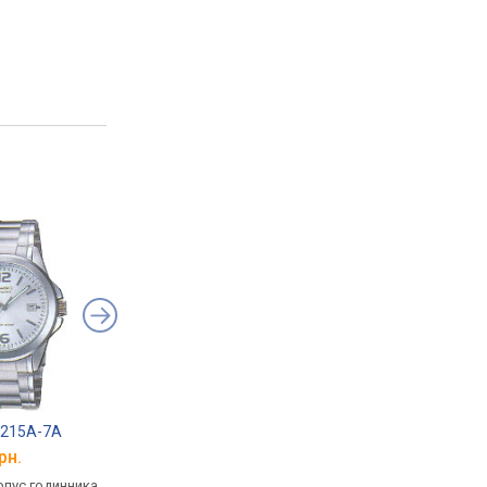
1215A-7A
Casio MTP-V006D-1B2
Lee Cooper LC06596
рн.
від 1 540 грн.
від 2 059 грн.
рпус годинника
кварцові, корпус годинника
кварцові, корпус го