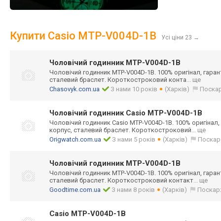
Купити Casio MTP-V004D-1B
Усі ціни 23
→
Чоловічий годинник MTP-V004D-1B
Чоловічий годинник MTP-V004D-1B. 100% оригінал, гарант
сталевий браслет. Короткострокови
й конта
... ще
Chasovyk.com.ua
З нами 10 років
(Харків)
Поска
Чоловічий годинник Casio MTP-V004D-1B
Чоловічий годинник Casio MTP-V004D-1B. 100% оригінал, 
корпус, сталевий браслет. Короткострокови
й
... ще
Origwatch.com.ua
З нами 5 років
(Харків)
Поскар
Чоловічий годинник MTP-V004D-1B
Чоловічий годинник MTP-V004D-1B. 100% оригінал, гарант
сталевий браслет. Короткострокови
й контакт
... ще
Goodtime.com.ua
З нами 8 років
(Харків)
Поскар
Casio MTP-V004D-1B