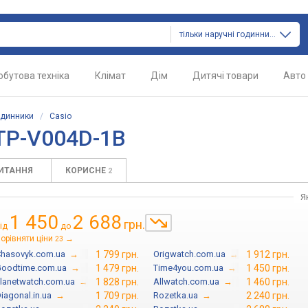
тільки наручні годинники
обутова техніка
Клімат
Дім
Дитячі товари
Авто
одинники
/
Casio
TP-V004D-1B
ПИТАННЯ
КОРИСНЕ
2
Я
1 450
2 688
грн.
ід
до
орівняти ціни
→
23
hasovyk.com.ua
→
1 799 грн.
Origwatch.com.ua
→
1 912 грн.
oodtime.com.ua
→
1 479 грн.
Time4you.com.ua
→
1 450 грн.
lanetwatch.com.ua
→
1 828 грн.
Allwatch.com.ua
→
1 460 грн.
iagonal.in.ua
→
1 709 грн.
Rozetka.ua
→
2 240 грн.