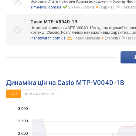
Основне Стать чоловічі Країна походження бренду Япон
Time4you.com.ua
З нами 5 років
(Харків)
Поскар
Casio MTP-V004D-1B
Чоловічі годинники MTP-V004D-1Bмод
ель відомої японс
колекції Classic. Розглянемо найважливіші характер
... щ
Planetwatch.com.ua
Новий магазин
(Харків)
Поск
Динаміка цін на Casio MTP-V004D-1B
Ціна
К-сть магазинів
3 000
3 500
-500
0
2 500
2 000