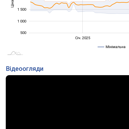
Ціна
1 000
1 500
1 000
500
Січ. 2027
Лип.
Січ. 2025
L
Мінімальна
Відеоогляди