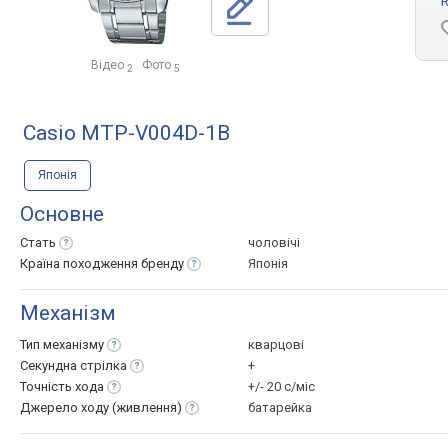
R
Відео
Фото
2
5
Casio MTP-V004D-1B
Японія
Основне
Стать
чоловічі
Країна походження
бренду
Японія
Механізм
Тип
механізму
кварцові
Секундна
стрілка
+
Точність
хода
+/- 20 с/міс
Джерело ходу
(живлення)
батарейка