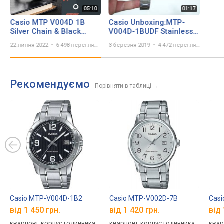
Casio MTP V004D 1B
Casio Unboxing:MTP-
Silver Chain & Black
V004D-1BUDF Stainless
Numeric Dial Men's
Steel
22 липня 2022
6 498 переглядів
3 березня 2019
4 472 перегляда
Analog Quartz Watch
Review
Рекомендуємо
Порівняти в таблиці
→
Casio MTP-V004D-1B2
Casio MTP-V002D-7B
Cas
від 1 450 грн.
від 1 420 грн.
від 
кварцові, корпус годинника
кварцові, корпус годинника
квар