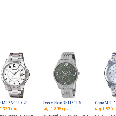
io MTP-V004D-7B
Daniel Klein DK11604-6
Casio MTP-
1 320 грн.
від 1 895 грн.
від 1 830 г
цові, корпус годинника
кварцові, корпус годинника
кварцові, ко