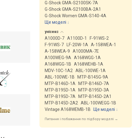
G-Shock GMA-S2100SK-7A
G-Shock GMA-S2100BA-2A1
G-Shock Women GMA-S140-4A
Ще моделі
↓
унісекс
A1000D-7
A1100D-1
F-91WS-2
F-91WS-7
LF-20W-1A
A-158WEA-1
A-158WEA-9
A1000MA-7E
A100WEG-9A
A168WGG-1A
A168WGG-1B
A168WEHB-1A
MDV-10C-1A2
ABL-100WE-1A
ABL-100WE-1B
MTP-B145G-9A
MTP-B146D-1A
MTP-B146D-7A
MTP-B195D-1A
MTP-B195D-3A
MTP-B195D-7A
MTP-B145D-2A1
MTP-B145D-2A2
ABL-100WEGG-1B
Vintage A168WEMB-1B
Ще моделі
↓
Питання і побажання по підбору моделі →