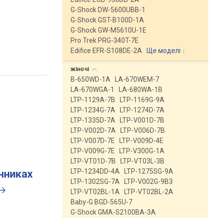
G-Shock DW-5600UBB-1
G-Shock GST-B100D-1A
G-Shock GW-M5610U-1E
Pro Trek PRG-340T-7E
Edifice EFR-S108DE-2A
Ще моделі
↓
жіночі
B-650WD-1A
LA-670WEM-7
LA-670WGA-1
LA-680WA-1B
LTP-1129A-7B
LTP-1169G-9A
LTP-1234G-7A
LTP-1274D-7A
LTP-1335D-7A
LTP-V001D-7B
LTP-V002D-7A
LTP-V006D-7B
LTP-V007D-7E
LTP-V009D-4E
LTP-V009G-7E
LTP-V300G-1A
LTP-VT01D-7B
LTP-VT03L-3B
LTP-1234DD-4A
LTP-1275SG-9A
инниках
LTP-1302SG-7A
LTP-V002G-9B3
LTP-VT02BL-1A
LTP-VT02BL-2A
Baby-G BGD-565U-7
G-Shock GMA-S2100BA-3A