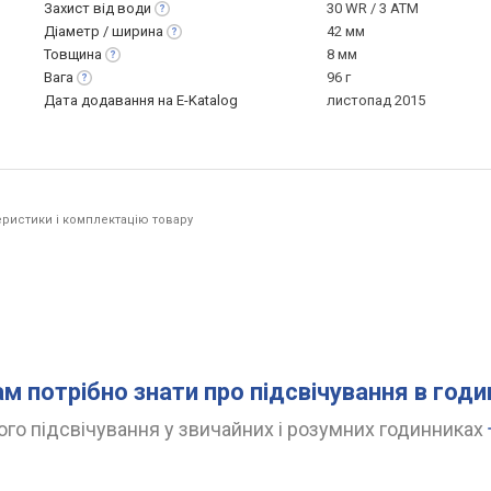
Захист від
води
30 WR / 3 ATM
Діаметр /
ширина
42 мм
Товщина
8 мм
Вага
96 г
Дата додавання на E-Katalog
листопад 2015
ристики і комплектацію товару
ам потрібно знати про підсвічування в год
го підсвічування у звичайних і розумних годинниках