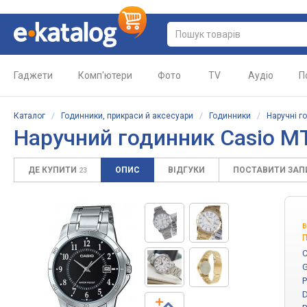
Гаджети
Комп'ютери
Фото
TV
Аудіо
П
Каталог
/
Годинники, прикраси й аксесуари
/
Годинники
/
Наручні г
Наручний годинник Casio M
ДЕ КУПИТИ
ОПИС
ВІДГУКИ
ПОСТАВИТИ ЗА
23
в
П
C
G
P
D