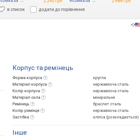
ozetka.ua
→
2 240 грн.
Rozetka.ua
→
2 688 грн.
в список
додати до порівняння
Корпус та ремінець
Форма
корпуса
кругла
Матеріал
корпуса
нержавіюча сталь
Колір
корпуса
нержавіюча сталь
Матеріал
скла
мінеральне
Ремінець
браслет сталь
Колір
ремінця
нержавіюча сталь
Застібка
кліпса (розкладається)
Інше