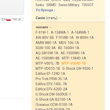
Seiko
SKMEI
Swiss Military
TISSOT
Усі бренди
Casio
(
стать
)
$34
150 zł
чоловічі
F-91W-1
A-158WA-1
A-168WA-1
AW-80V-5B
F-91WB-1A
W-800H-1A
AMW-880-1A
MDV-106-1A
SGW-100-3A
AE-1600H-1A
AQ-S810W-1A
AE-1500WH-1A
AE-1500WH-8B
MTP-1384D-1A
MTP-V001L-7B
MTP-V004D-1B
MTP-VD01D-1B
G-Shock GW-9500-1
Edifice EF-129D-1A
Pro Trek PRW-35-1A
Edifice EFV-140L-7A
Edifice EFV-620D-2A
G-Shock DW-5600UE-1
G-Shock GA-B2100-1A
Oceanus OCW-S100-1A
Edifice ECB-950DB-2A