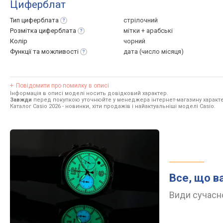
Циферблат
Тип
циферблата
стрілочний
Розмітка
циферблата
мітки + арабські
Колір
чорний
Функції та
можливості
дата (число місяця)
Повідомити про помилку в описі
Інформація в описі моделі носить довідковий характер.
Завжди
перед покупкою уточнюйте у менеджера інтернет-магазину характе
Каталог Casio 2026
- новинки, хіти продажів і найактуальніші моделі Casio.
Все, що в
Види сучасно