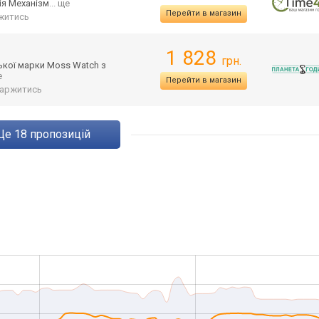
ія Механізм
... ще
Перейти в магазин
житись
1 828
грн.
ької марки Moss Watch з
е
Перейти в магазин
аржитись
ще
18
пропозицій