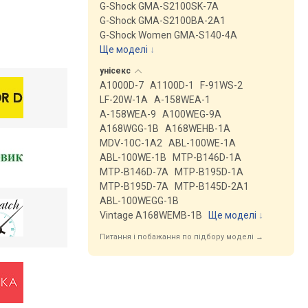
G-Shock GMA-S2100SK-7A
G-Shock GMA-S2100BA-2A1
G-Shock Women GMA-S140-4A
Ще моделі
↓
унісекс
A1000D-7
A1100D-1
F-91WS-2
LF-20W-1A
A-158WEA-1
A-158WEA-9
A100WEG-9A
A168WGG-1B
A168WEHB-1A
MDV-10C-1A2
ABL-100WE-1A
ABL-100WE-1B
MTP-B146D-1A
MTP-B146D-7A
MTP-B195D-1A
MTP-B195D-7A
MTP-B145D-2A1
ABL-100WEGG-1B
Vintage A168WEMB-1B
Ще моделі
↓
Питання і побажання по підбору моделі →