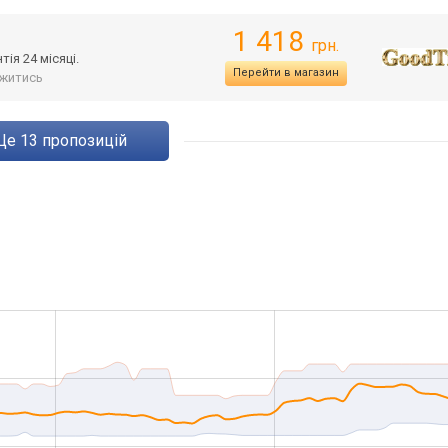
1 418
грн.
ія 24 місяці.
Перейти в магазин
житись
ще
13
пропозицій