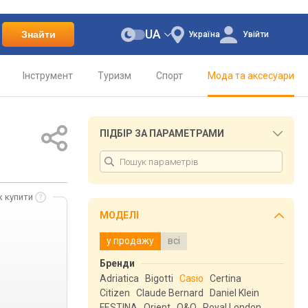
UA
Знайти
Україна
Увійти
Інструмент
Туризм
Спорт
Мода та аксесуари
ПІДБІР ЗА ПАРАМЕТРАМИ
к купити
МОДЕЛІ
у продажу
всі
Бренди
Adriatica
Bigotti
Casio
Certina
Citizen
Claude Bernard
Daniel Klein
FESTINA
Orient
Q&Q
Royal London