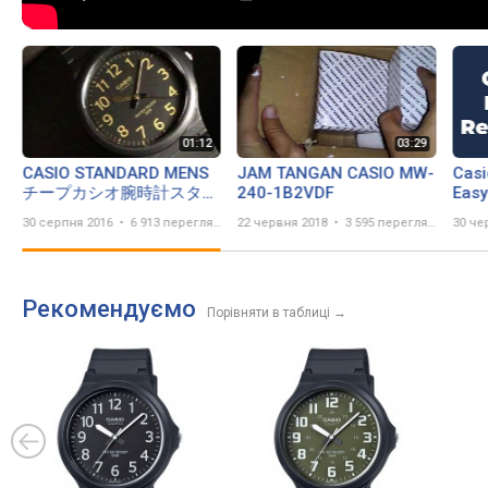
CASIO STANDARD MENS
JAM TANGAN CASIO MW-
Cas
チープカシオ腕時計スタン
240-1B2VDF
Easy
ダード メンズ MW-240-
REV
30 серпня 2016
6 913 переглядів
22 червня 2018
3 595 переглядів
30 че
1B2 平行輸入品
Рекомендуємо
Порівняти в таблиці
→