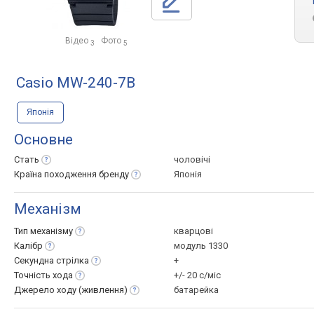
Відео
Фото
3
5
Casio MW-240-7B
Японія
Основне
Стать
чоловічі
Країна походження
бренду
Японія
Механізм
Тип
механізму
кварцові
Калібр
модуль 1330
Секундна
стрілка
+
Точність
хода
+/- 20 с/міс
Джерело ходу
(живлення)
батарейка