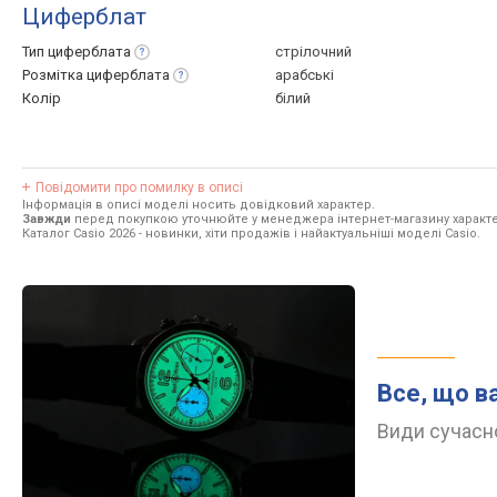
Циферблат
Тип
циферблата
стрілочний
Розмітка
циферблата
арабські
Колір
білий
Повідомити про помилку в описі
Інформація в описі моделі носить довідковий характер.
Завжди
перед покупкою уточнюйте у менеджера інтернет-магазину характе
Каталог Casio 2026
- новинки, хіти продажів і найактуальніші моделі Casio.
Все, що в
Види сучасно