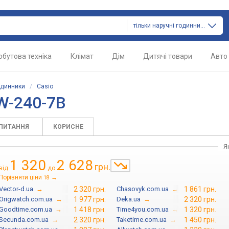
тільки наручні годинники
обутова техніка
Клімат
Дім
Дитячі товари
Авто
одинники
/
Casio
W-240-7B
АПИТАННЯ
КОРИСНЕ
Я
1 320
2 628
грн.
від
до
Порівняти ціни
→
18
Vector-d.ua
→
2 320 грн.
Chasovyk.com.ua
→
1 861 грн.
Origwatch.com.ua
→
1 977 грн.
Deka.ua
→
2 320 грн.
Goodtime.com.ua
→
1 418 грн.
Time4you.com.ua
→
1 320 грн.
Secunda.com.ua
→
2 320 грн.
Taketime.com.ua
→
1 450 грн.