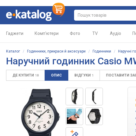
Гаджети
Комп'ютери
Фото
TV
Аудіо
П
Каталог
/
Годинники, прикраси й аксесуари
/
Годинники
/
Наручні г
Наручний годинник Casio M
ДЕ КУПИТИ
ОПИС
ВІДГУКИ
ПОСТАВИТИ З
18
1