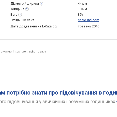
Діаметр /
ширина
44 мм
Товщина
10 мм
Вага
35 г
Офіційний сайт
casio-intl.com
Дата додавання на E-Katalog
травень 2016
ристики і комплектацію товару
ам потрібно знати про підсвічування в год
го підсвічування у звичайних і розумних годинниках