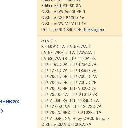
Edifice EFR-S108D-3A
G-Shock DW-5600UBB-1
G-Shock GST-B100D-1A
G-Shock GW-M5610U-1E
Pro Trek PRG-340T-7E
Ще моделі
↓
жіночі
B-650WD-1A
LA-670WA-7
LA-670WEM-7
LA-670WGA-1
LA-680WA-1B
LTP-1129A-7B
LTP-1169G-9A
LTP-1234G-7A
LTP-1274D-7A
LTP-1335D-7A
LTP-V001D-7B
LTP-V002D-7A
LTP-V006D-7B
LTP-V007D-7E
LTP-V009D-4E
LTP-V009G-7E
LTP-V300G-1A
LTP-VT01D-7B
инниках
LTP-VT03L-3B
LTP-1234DD-4A
LTP-1275SG-9A
LTP-1302SG-7A
LTP-V002G-9B3
LTP-VT02BL-1A
LTP-VT02BL-2A
Baby-G BGD-565U-7
G-Shock GMA-S2100BA-3A