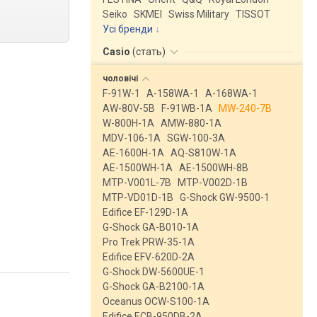
Seiko
SKMEI
Swiss Military
TISSOT
Усі бренди
Casio
(
стать
)
чоловічі
F-91W-1
A-158WA-1
A-168WA-1
AW-80V-5B
F-91WB-1A
MW-240-7B
W-800H-1A
AMW-880-1A
MDV-106-1A
SGW-100-3A
AE-1600H-1A
AQ-S810W-1A
AE-1500WH-1A
AE-1500WH-8B
MTP-V001L-7B
MTP-V002D-1B
MTP-VD01D-1B
G-Shock GW-9500-1
Edifice EF-129D-1A
G-Shock GA-B010-1A
Pro Trek PRW-35-1A
Edifice EFV-620D-2A
G-Shock DW-5600UE-1
G-Shock GA-B2100-1A
Oceanus OCW-S100-1A
Edifice ECB-950DB-2A