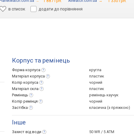
Planetwatch.com.ua
→
1 887 грн.
Allwatch.com.ua
→
1 330 грн.
в список
додати до порівняння
Корпус та ремінець
Форма
корпуса
кругла
Матеріал
корпуса
пластик
Колір
корпуса
чорний
Матеріал
скла
пластик
Ремінець
ремінець каучук
Колір
ремінця
чорний
Застібка
класична (з пряжкою)
Інше
Захист від
води
50 WR / 5 ATM