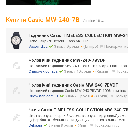
Купити Casio MW-240-7B
Усі ціни 18
→
Годинник Casio TIMELESS COLLECTION MW-2
Скло - акрил; Версія - Fashion
... ще
Vector-d.ua
З нами 9 років
(Дніпро)
Поскаржити
Чоловічий годинник MW-240-7BVDF
Чоловічий годинник MW-240-7BVDF. 100% оригінал. Гарант
Chasovyk.com.ua
З нами 10 років
(Харків)
Поска
Чоловічий годинник Casio MW-240-7BVDF
Чоловічий годинник Casio MW-240-7BVDF. 100% оригінал. 
Origwatch.com.ua
З нами 5 років
(Харків)
Поскар
Часы Casio TIMELESS COLLECTION MW-240-7
Цвет корпуса - черный;Форма корпуса - круглые;Диаметр
циферблата - белый;Тип индикации - аналоговый;Стек
л
..
Deka.ua
З нами 9 років
(Київ)
Поскаржитись