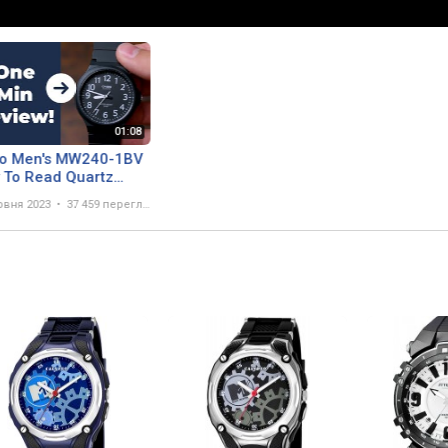
io Men's MW240-1BV
 To Read Quartz
EIW!
рвня 2023
37 459 переглядів