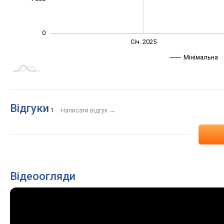
0
Січ. 2027
Лип.
Січ. 2025
L
Мінімальна
Відгуки
→
1
Написати відгук
Відеоогляди