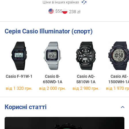
Ціни в інших країнах
$55
238 zł
Серія Casio Illuminator (спорт)
Casio F-91W-1
Casio B-
Casio AQ-
Casio AE-
650WD-1A
S810W-1A
1500WH-1
від 1 320 грн.
від 2 000 грн.
від 2 980 грн.
від 1 970 гр
Корисні статті