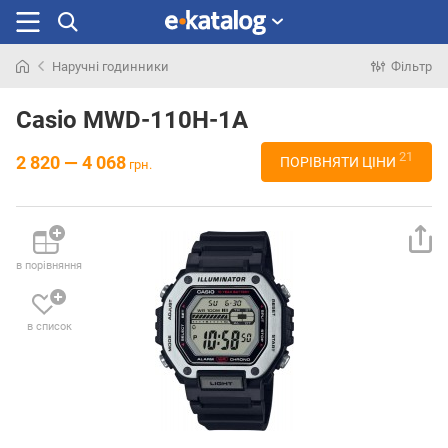
Наручні годинники
Фільтр
Шукали
раніше
Casio MWD-110H-1A
21
2 820 — 4 068
ПОРІВНЯТИ ЦІНИ
грн.
в порівняння
в список