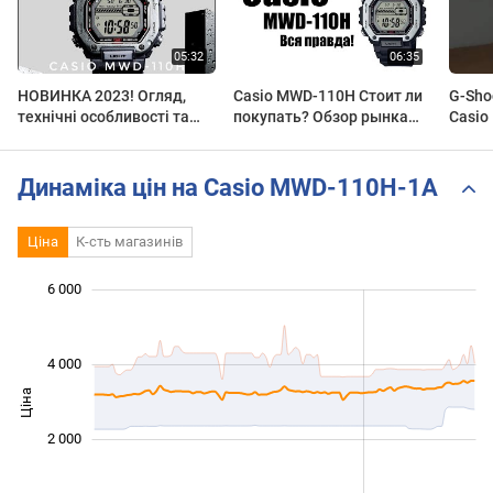
НОВИНКА 2023! Огляд,
Casio MWD-110H Стоит ли
G-Shoc
технічні особливості та
покупать? Обзор рынка
Casio 
налаштування годинника
наручных часов!
MWD1
Casio MWD-110H від
@watchtechua
Динаміка цін на Casio MWD-110H-1A
Ціна
К-сть магазинів
6 000
 000
 000
 000
 000
 000
 000
4 000
Ціна
1 000
2 000