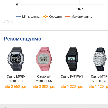
0
2024
2025
2028
2026
L
Мінімальна
Середня
Максимальна
Рекомендуємо
Casio MWD-
Casio W-
Casio F-91W-1
Casio MTP
110H-8B
218HC-4A
V001L-7B
від 2 650 грн.
від 3 080 грн.
від 1 320 грн.
від 1 120 гр