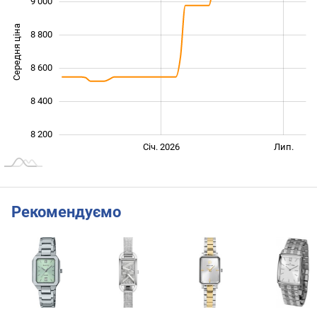
9 000
Середня ціна
8 800
8 200
8 600
8 400
8 200
Січ. 2027
Лип.
Січ. 2026
Лип.
L
Рекомендуємо