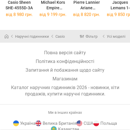
Casio Sheen
Michael Kors
Pierre Lannier
Jacques
SHE-4555D-3A
Empire
Ariane
Lemans 1-
MK4841
007J621
1905F
від 8 980 грн.
від 9 199 грн.
від 8 820 грн.
від 9 850 гр
Наручні годинники
Casio
Фільтр
Усі моделі
Повна версія сайту
Політика конфіденційності
Запитання й побажання щодо сайту
Магазинам
Каталог наручних годинників 2026 - новинки, хіти
продажів,
купити наручні годинники
.
Ми в інших країнах
Україна
Велика Британія
США
Польща
Казахстан