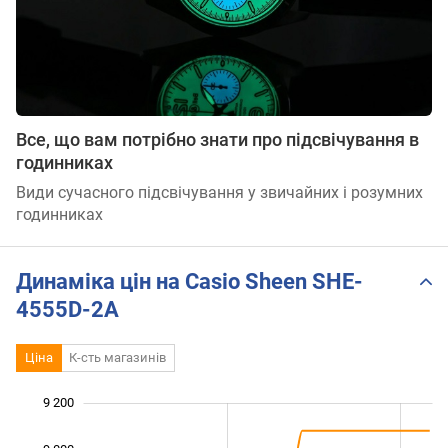
Все, що вам потрібно знати про підсвічування в
годинниках
Види сучасного підсвічування у звичайних і розумних
годинниках
Динаміка цін на Casio Sheen SHE-
4555D-2A
Ціна
К-сть магазинів
9 200
 800
 000
 400