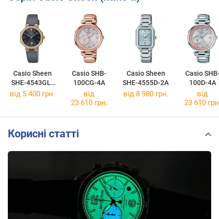
Casio Sheen
Casio SHB-
Casio Sheen
Casio SHB
SHE-4543GL-
100CG-4A
SHE-4555D-2A
100D-4A
8A
від 5 400 грн.
від
від 8 980 грн.
від
23 610 грн.
23 610 грн
Корисні статті