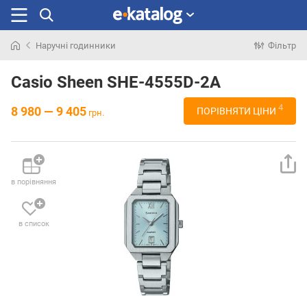
Наручні годинники
Фільтр
Шукали
раніше
Casio Sheen SHE-4555D-2A
4
8 980 — 9 405
ПОРІВНЯТИ ЦІНИ
грн.
в порівняння
в список