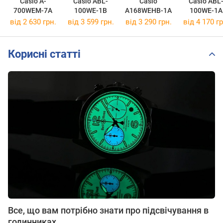
Casio A-
Casio ABL-
Casio
Casio ABL
700WEM-7A
100WE-1B
A168WEHB-1A
100WE-1A
від 2 630 грн.
від 3 599 грн.
від 3 290 грн.
від 4 170 гр
Корисні статті
Все, що вам потрібно знати про підсвічування в
годинниках