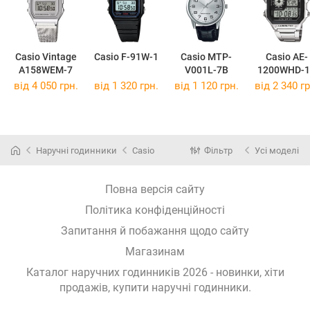
Casio Vintage
Casio F-91W-1
Casio MTP-
Casio AE-
A158WEM-7
V001L-7B
1200WHD-1
від 4 050 грн.
від 1 320 грн.
від 1 120 грн.
від 2 340 гр
Наручні годинники
Casio
Фільтр
Усі моделі
Повна версія сайту
Політика конфіденційності
Запитання й побажання щодо сайту
Магазинам
Каталог наручних годинників 2026 - новинки, хіти
продажів,
купити наручні годинники
.