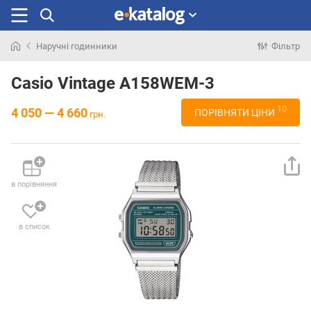
Наручні годинники
Фільтр
Шукали
раніше
Casio Vintage A158WEM-3
10
4 050 — 4 660
ПОРІВНЯТИ ЦІНИ
грн.
в порівняння
в список