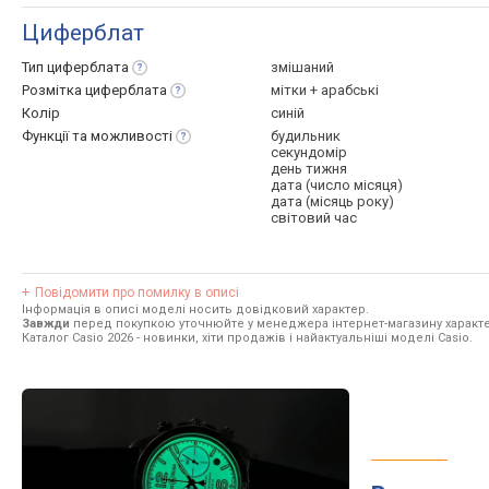
Циферблат
Тип
циферблата
змішаний
Розмітка
циферблата
мітки + арабські
Колір
синій
Функції та
можливості
будильник
секундомір
день тижня
дата (число місяця)
дата (місяць року)
світовий час
Повідомити про помилку в описі
Інформація в описі моделі носить довідковий характер.
Завжди
перед покупкою уточнюйте у менеджера інтернет-магазину характе
Каталог Casio 2026
- новинки, хіти продажів і найактуальніші моделі Casio.