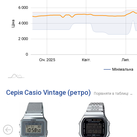
6 000
Ціна
4 000
1 000
2 000
0
Жовт.
Жовт.
Січ. 2025
Квіт.
Лип.
L
Мінімальна
Серія Casio Vintage (ретро)
Порівняти в таблиці
→