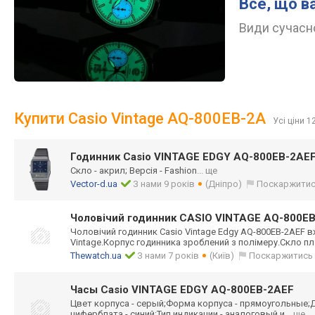
Все, що в
Види сучасно
Купити Casio Vintage AQ-800EB-2A
Усі ціни 1
Годинник Casio VINTAGE EDGY AQ-800EB-2AE
Скло - акрил; Версія - Fashion
... ще
Vector-d.ua
З нами 9 років
(Дніпро)
Поскаржити
Чоловічий годинник CASIO VINTAGE AQ-800E
Чоловічий годинник Casio Vintage Edgy AQ-800EB-2AEF в
Vintage.Корпус годинника зроблений з полімеру.Скло пл
Thewatch.ua
З нами 7 років
(Київ)
Поскаржитись
Часы Casio VINTAGE EDGY AQ-800EB-2AEF
Цвет корпуса - серый;Форма корпуса - прямоугольные;
циферблата - синий;Тип индикации - аналоговый и
... ще