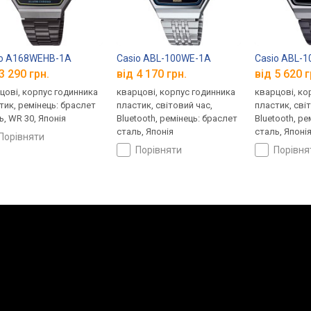
io A168WEHB-1A
Casio ABL-100WE-1A
Casio ABL-
3 290 грн.
від 4 170 грн.
від 5 620 г
цові, корпус годинника
кварцові, корпус годинника
кварцові, ко
тик, ремінець: браслет
пластик, світовий час,
пластик, сві
ь, WR 30, Японія
Bluetooth, ремінець: браслет
Bluetooth, ре
сталь, Японія
сталь, Японі
порівняти
порівняти
порівн