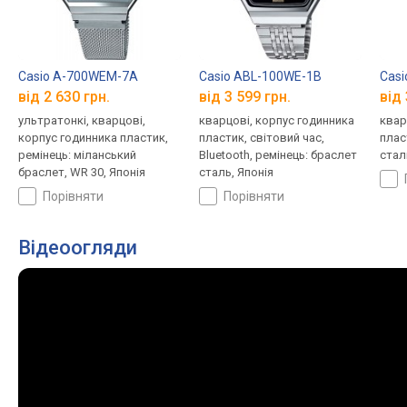
Casio A-700WEM-7A
Casio ABL-100WE-1B
Cas
від 2 630 грн.
від 3 599 грн.
від 
ультратонкі, кварцові,
кварцові, корпус годинника
квар
корпус годинника пластик,
пластик, світовий час,
плас
ремінець: міланський
Bluetooth, ремінець: браслет
стал
браслет, WR 30, Японія
сталь, Японія
порівняти
порівняти
Відеоогляди