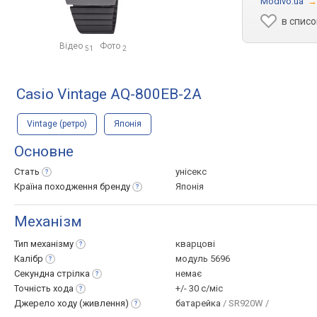
Modivo.ua
→
в списо
Відео
Фото
51
2
Casio Vintage AQ-800EB-2A
Vintage (ретро)
Японія
Основне
Стать
унісекс
Країна походження
бренду
Японія
Механізм
Тип
механізму
кварцові
Калібр
модуль 5696
Секундна
стрілка
немає
Точність
хода
+/- 30 с/міс
Джерело ходу
(живлення)
батарейка
/ SR920W /