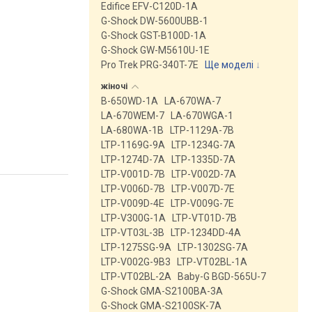
Edifice EFV-C120D-1A
G-Shock DW-5600UBB-1
G-Shock GST-B100D-1A
G-Shock GW-M5610U-1E
Pro Trek PRG-340T-7E
Ще моделі
↓
жіночі
B-650WD-1A
LA-670WA-7
LA-670WEM-7
LA-670WGA-1
LA-680WA-1B
LTP-1129A-7B
LTP-1169G-9A
LTP-1234G-7A
LTP-1274D-7A
LTP-1335D-7A
LTP-V001D-7B
LTP-V002D-7A
LTP-V006D-7B
LTP-V007D-7E
LTP-V009D-4E
LTP-V009G-7E
LTP-V300G-1A
LTP-VT01D-7B
LTP-VT03L-3B
LTP-1234DD-4A
LTP-1275SG-9A
LTP-1302SG-7A
LTP-V002G-9B3
LTP-VT02BL-1A
LTP-VT02BL-2A
Baby-G BGD-565U-7
G-Shock GMA-S2100BA-3A
G-Shock GMA-S2100SK-7A