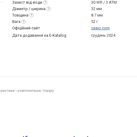
Захист від
води
30 WR / 3 ATM
Діаметр /
ширина
32 мм
Товщина
8.7 мм
Вага
52 г
Офіційний сайт
casio.com
Дата додавання на E-Katalog
грудень 2024
ристики і комплектацію товару