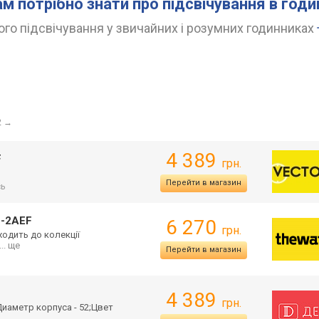
ам потрібно знати про підсвічування в год
го підсвічування у звичайних і розумних годинниках
2
→
4 389
F
грн.
Перейти в магазин
сь
B-2AEF
6 270
грн.
ходить до колекції
... ще
Перейти в магазин
4 389
грн.
Д
иаметр корпуса - 52;Цвет