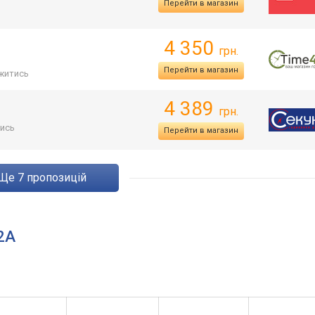
Перейти в магазин
4 350
грн.
Перейти в магазин
житись
4 389
грн.
ись
Перейти в магазин
ще
7
пропозицій
-2A