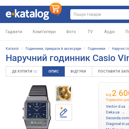
Гаджети
Комп'ютери
Фото
TV
Аудіо
П
Каталог
/
Годинники, прикраси й аксесуари
/
Годинники
/
Наручні г
Наручний годинник Casio Vi
ДЕ КУПИТИ
ОПИС
ВІДГУКИ
ПОСТАВИТИ ЗА
12
2 60
від
Порівняти цін
Vector-d.ua
Deka.ua
→
Secunda.com
Diagonal.in.u