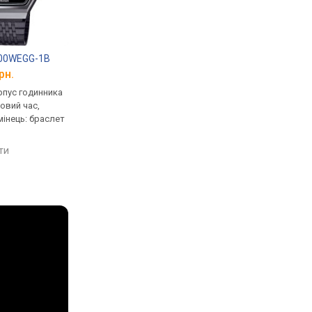
100WEGG-1B
Casio Vintage A168WEMB-1B
Casio Vintage A-16
рн.
від 3 650 грн.
від 2 700 грн.
рпус годинника
кварцові, корпус годинника
кварцові, корпус го
товий час,
пластик, ремінець:
пластик, ремінець: б
мінець: браслет
міланський браслет, WR 30,
сталь, WR 30, Японія
я
Японія
порівняти
яти
порівняти