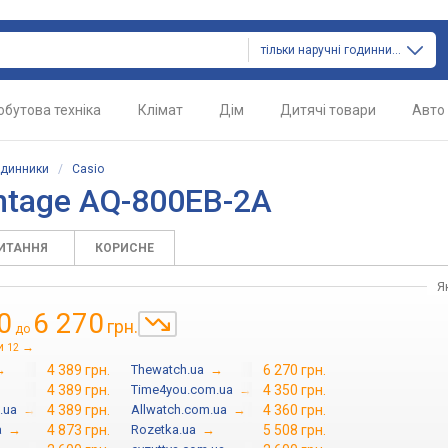
тільки наручні годинники
обутова техніка
Клімат
Дім
Дитячі товари
Авто
одинники
/
Casio
ntage AQ-800EB-2A
ПИТАННЯ
КОРИСНЕ
Я
0
6 270
грн.
до
и
→
12
→
4 389 грн.
Thewatch.ua
→
6 270 грн.
4 389 грн.
Time4you.com.ua
→
4 350 грн.
.ua
→
4 389 грн.
Allwatch.com.ua
→
4 360 грн.
a
→
4 873 грн.
Rozetka.ua
→
5 508 грн.