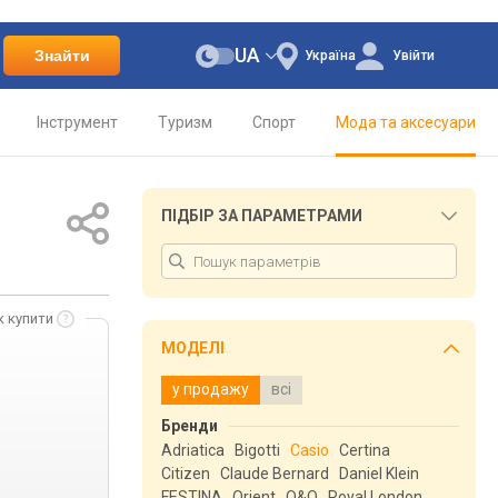
UA
Знайти
Україна
Увійти
Інструмент
Туризм
Спорт
Мода та аксесуари
ПІДБІР ЗА ПАРАМЕТРАМИ
к купити
МОДЕЛІ
у продажу
всі
Бренди
Adriatica
Bigotti
Casio
Certina
Citizen
Claude Bernard
Daniel Klein
FESTINA
Orient
Q&Q
Royal London