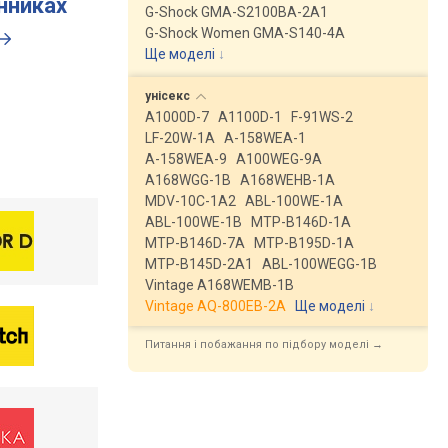
инниках
G-Shock GMA-S2100BA-2A1
G-Shock Women GMA-S140-4A
Ще моделі
↓
унісекс
A1000D-7
A1100D-1
F-91WS-2
LF-20W-1A
A-158WEA-1
A-158WEA-9
A100WEG-9A
A168WGG-1B
A168WEHB-1A
MDV-10C-1A2
ABL-100WE-1A
ABL-100WE-1B
MTP-B146D-1A
MTP-B146D-7A
MTP-B195D-1A
MTP-B145D-2A1
ABL-100WEGG-1B
Vintage A168WEMB-1B
Vintage AQ-800EB-2A
Ще моделі
↓
Питання і побажання по підбору моделі →