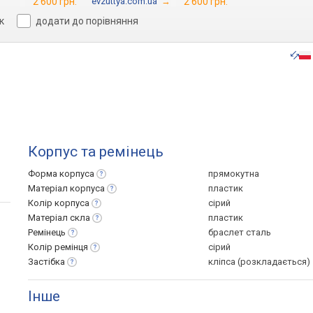
2 600 грн.
evzuttya.com.ua
→
2 600 грн.
к
додати до порівняння
Корпус та ремінець
Форма
корпуса
прямокутна
Матеріал
корпуса
пластик
Колір
корпуса
сірий
Матеріал
скла
пластик
Ремінець
браслет сталь
Колір
ремінця
сірий
Застібка
кліпса (розкладається)
Інше