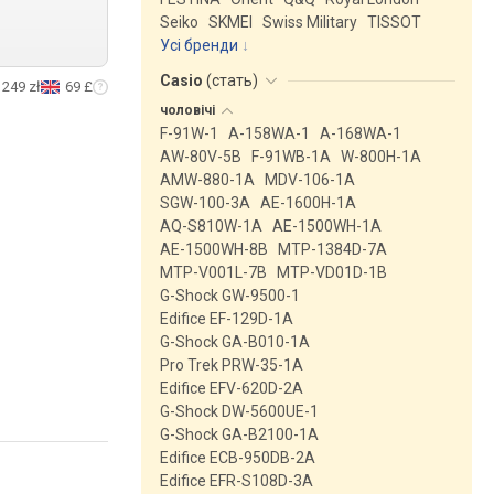
Seiko
SKMEI
Swiss Military
TISSOT
Усі бренди
Casio
(
стать
)
249 zł
69 £
чоловічі
F-91W-1
A-158WA-1
A-168WA-1
AW-80V-5B
F-91WB-1A
W-800H-1A
AMW-880-1A
MDV-106-1A
SGW-100-3A
AE-1600H-1A
AQ-S810W-1A
AE-1500WH-1A
AE-1500WH-8B
MTP-1384D-7A
MTP-V001L-7B
MTP-VD01D-1B
G-Shock GW-9500-1
Edifice EF-129D-1A
G-Shock GA-B010-1A
Pro Trek PRW-35-1A
Edifice EFV-620D-2A
G-Shock DW-5600UE-1
G-Shock GA-B2100-1A
Edifice ECB-950DB-2A
Edifice EFR-S108D-3A