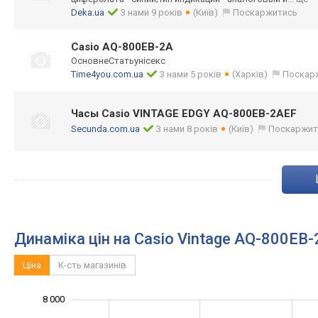
Deka.ua
З нами 9 років
(Київ)
Поскаржитись
Casio AQ-800EB-2A
ОсновнеСтатьунісекс
Time4you.com.ua
З нами 5 років
(Харків)
Поскар
Часы Casio VINTAGE EDGY AQ-800EB-2AEF
Secunda.com.ua
З нами 8 років
(Київ)
Поскаржит
Динаміка цін на Casio Vintage AQ-800EB
Ціна
К-сть магазинів
10 000
-2 000
-1 000
-4 000
1 000
3 000
8 000