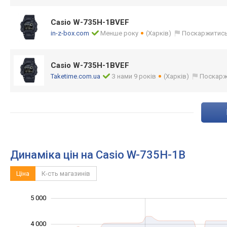
Casio W-735H-1BVEF
in-z-box.com
Менше року
(Харків)
Поскаржитис
Casio W-735H-1BVEF
Taketime.com.ua
З нами 9 років
(Харків)
Поскарж
Динаміка цін на Casio W-735H-1B
Ціна
К-сть магазинів
-1 000
1 500
2 500
6 000
500
0
5 000
4 000