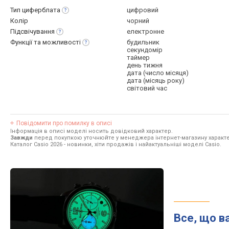
Тип
циферблата
цифровий
Колір
чорний
Підсвічування
електронне
Функції та
можливості
будильник
секундомір
таймер
день тижня
дата (число місяця)
дата (місяць року)
світовий час
Повідомити про помилку в описі
Інформація в описі моделі носить довідковий характер.
Завжди
перед покупкою уточнюйте у менеджера інтернет-магазину характе
Каталог Casio 2026
- новинки, хіти продажів і найактуальніші моделі Casio.
Все, що в