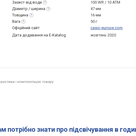
Захист від
води
100 WR / 10 ATM
Діаметр /
ширина
47 мм
Товщина
16 мм
Вага
50 г
Офіційний сайт
casio-europe.com
Дата додавання на E-Katalog
жовтень 2020
ристики і комплектацію товару
ам потрібно знати про підсвічування в год