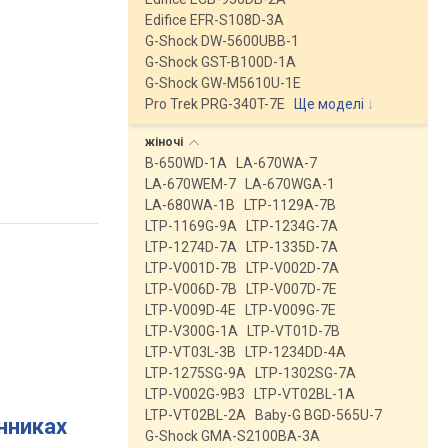
Edifice EFR-S108D-3A
G-Shock DW-5600UBB-1
G-Shock GST-B100D-1A
G-Shock GW-M5610U-1E
Pro Trek PRG-340T-7E
Ще моделі
↓
жіночі
B-650WD-1A
LA-670WA-7
LA-670WEM-7
LA-670WGA-1
LA-680WA-1B
LTP-1129A-7B
LTP-1169G-9A
LTP-1234G-7A
LTP-1274D-7A
LTP-1335D-7A
LTP-V001D-7B
LTP-V002D-7A
LTP-V006D-7B
LTP-V007D-7E
LTP-V009D-4E
LTP-V009G-7E
LTP-V300G-1A
LTP-VT01D-7B
LTP-VT03L-3B
LTP-1234DD-4A
LTP-1275SG-9A
LTP-1302SG-7A
LTP-V002G-9B3
LTP-VT02BL-1A
LTP-VT02BL-2A
Baby-G BGD-565U-7
инниках
G-Shock GMA-S2100BA-3A