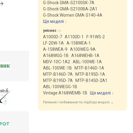
G-Shock GMA-S2100SK-7A
G-Shock GMA-S2100BA-2A1
G-Shock Women GMA-S140-4A
Ще моделі
↓
унісекс
A1000D-7
A1100D-1
F-91WS-2
LF-20W-1A
A-158WEA-1
A-158WEA-9
A100WEG-9A
A168WGG-1B
A168WEHB-1A
MDV-10C-1A2
ABL-100WE-1A
ABL-100WE-1B
MTP-B146D-1A
MTP-B146D-7A
MTP-B195D-1A
MTP-B195D-7A
MTP-B145D-2A1
ABL-100WEGG-1B
Vintage A168WEMB-1B
Ще моделі
↓
Питання і побажання по підбору моделі →