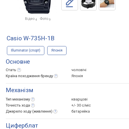
Відео
Фото
4
9
Casio W-735H-1B
Illuminator (спорт)
Японія
Основне
Стать
чоловічі
Країна походження
бренду
Японія
Механізм
Тип
механізму
кварцові
Точність
хода
+/- 30 с/міс
Джерело ходу
(живлення)
батарейка
Циферблат