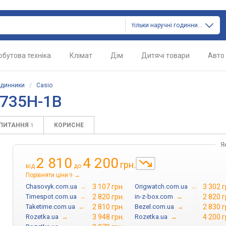
тільки наручні годинники
обутова техніка
Клімат
Дім
Дитячі товари
Авто
одинники
/
Casio
-735H-1B
АПИТАННЯ
КОРИСНЕ
1
Я
2 810
4 200
грн.
від
до
Порівняти ціни
→
9
Chasovyk.com.ua
→
3 107 грн.
Origwatch.com.ua
→
3 302 г
Timespot.com.ua
→
2 820 грн.
in-z-box.com
→
2 820 г
Taketime.com.ua
→
2 810 грн.
Bezel.com.ua
→
2 830 г
Rozetka.ua
→
3 948 грн.
Rozetka.ua
→
4 200 г