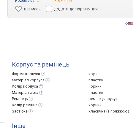
Rozetka.ua
→
3 870 грн.
в список
додати до порівняння
Корпус та ремінець
Форма
корпуса
кругла
Матеріал
корпуса
пластик
Колір
корпуса
чорний
Матеріал
скла
пластик
Ремінець
ремінець каучук
Колір
ремінця
чорний
Застібка
класична (з пряжкою)
Інше