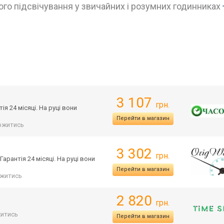
го підсвічування у звичайних і розумних годинниках
3 107
грн.
я 24 місяці. На руці вони
Перейти в магазин
ржитись
3 302
грн.
арантія 24 місяці. На руці вони
Перейти в магазин
житись
2 820
грн.
итись
Перейти в магазин