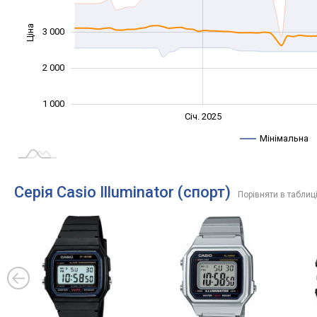
Ціна
3 000
1 000
2 000
1 000
Січ. 2027
Лип.
Січ. 2025
L
Мінімальна
Серія Casio Illuminator (спорт)
Порівняти в таблиц