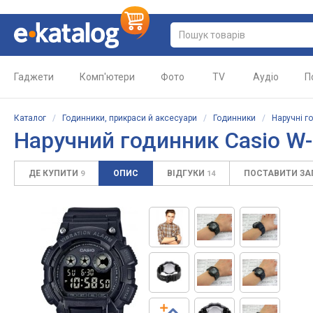
Гаджети
Комп'ютери
Фото
TV
Аудіо
П
Каталог
/
Годинники, прикраси й аксесуари
/
Годинники
/
Наручні г
Наручний годинник Casio W
ДЕ КУПИТИ
ОПИС
ВІДГУКИ
ПОСТАВИТИ З
9
14