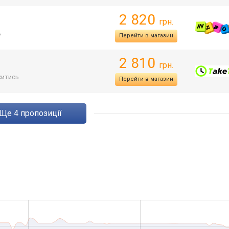
2 820
грн.
ь
Перейти в магазин
2 810
грн.
итись
Перейти в магазин
ще
4
пропозиції