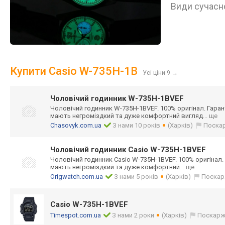
Види сучасно
Купити Casio W-735H-1B
Усі ціни 9
→
Чоловічий годинник W-735H-1BVEF
Чоловічий годинник W-735H-1BVEF. 100% оригінал. Гаранті
мають негроміздкий та дуже комфортний вигляд
... ще
Chasovyk.com.ua
З нами 10 років
(Харків)
Поска
Чоловічий годинник Casio W-735H-1BVEF
Чоловічий годинник Casio W-735H-1BVEF. 100% оригінал. Г
мають негроміздкий та дуже комфортний
... ще
Origwatch.com.ua
З нами 5 років
(Харків)
Поскар
Casio W-735H-1BVEF
Timespot.com.ua
З нами 2 роки
(Харків)
Поскарж