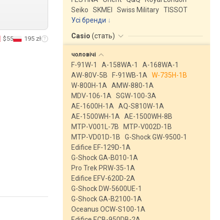
Seiko
SKMEI
Swiss Military
TISSOT
Усі бренди
Casio
(
стать
)
$55
195 zł
чоловічі
F-91W-1
A-158WA-1
A-168WA-1
AW-80V-5B
F-91WB-1A
W-735H-1B
W-800H-1A
AMW-880-1A
MDV-106-1A
SGW-100-3A
AE-1600H-1A
AQ-S810W-1A
AE-1500WH-1A
AE-1500WH-8B
MTP-V001L-7B
MTP-V002D-1B
MTP-VD01D-1B
G-Shock GW-9500-1
Edifice EF-129D-1A
G-Shock GA-B010-1A
Pro Trek PRW-35-1A
Edifice EFV-620D-2A
G-Shock DW-5600UE-1
G-Shock GA-B2100-1A
Oceanus OCW-S100-1A
Edifice ECB-950DB-2A