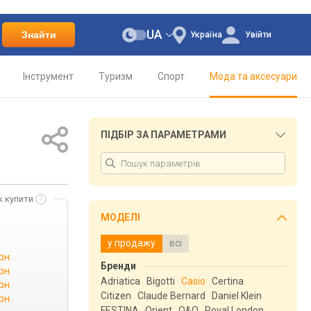
UA
Знайти
Україна
Увійти
Інструмент
Туризм
Спорт
Мода та аксесуари
ПІДБІР ЗА ПАРАМЕТРАМИ
к купити
МОДЕЛІ
у продажу
всі
рн.
Бренди
рн.
Adriatica
Bigotti
Casio
Certina
рн.
Citizen
Claude Bernard
Daniel Klein
рн.
FESTINA
Orient
Q&Q
Royal London