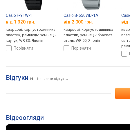
Casio F-91W-1
Casio B-650WD-1A
Cas
від 1 320 грн.
від 2 000 грн.
від 
кварцові, корпус годинника
кварцові, корпус годинника
квар
пластик, ремінець: ремінець
пластик, ремінець: браслет
плас
каучук, WR 30, Японія
сталь, WR 50, Японія
світ
ремі
порівняти
порівняти
Япон
Відгуки
→
14
Написати відгук
Відеоогляди