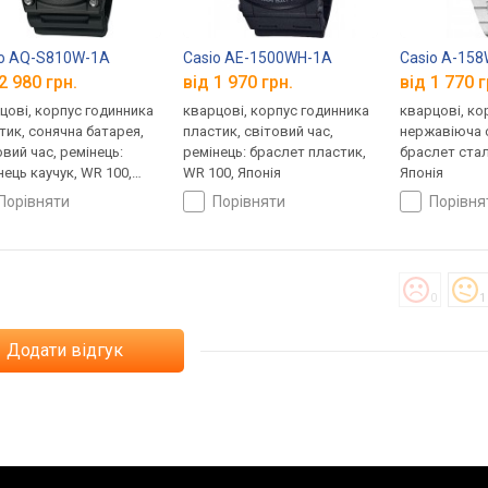
io AQ-S810W-1A
Casio AE-1500WH-1A
Casio A-15
2 980 грн.
від 1 970 грн.
від 1 770 г
цові, корпус годинника
кварцові, корпус годинника
кварцові, ко
тик, сонячна батарея,
пластик, світовий час,
нержавіюча с
овий час, ремінець:
ремінець: браслет пластик,
браслет стал
нець каучук, WR 100,
WR 100, Японія
Японія
ія
порівняти
порівняти
порівн
0
1
Додати відгук