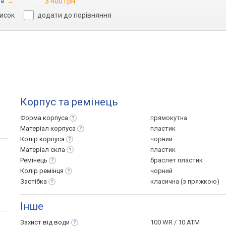
ua
→
3 400 грн.
писок
додати до порівняння
Корпус та ремінець
Форма
корпуса
прямокутна
Матеріал
корпуса
пластик
Колір
корпуса
чорний
Матеріал
скла
пластик
Ремінець
браслет пластик
Колір
ремінця
чорний
Застібка
класична (з пряжкою)
Інше
Захист від
води
100 WR / 10 ATM