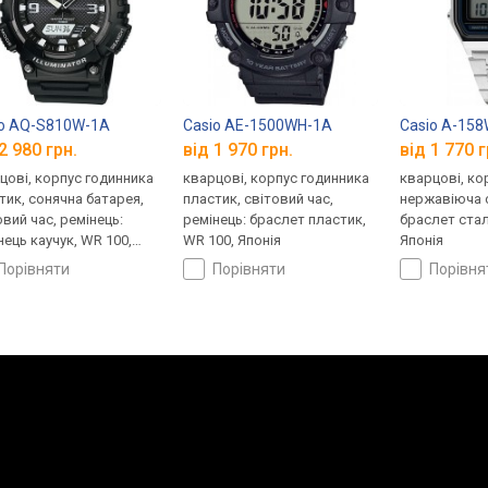
io AQ-S810W-1A
Casio AE-1500WH-1A
Casio A-15
2 980 грн.
від 1 970 грн.
від 1 770 г
цові, корпус годинника
кварцові, корпус годинника
кварцові, ко
тик, сонячна батарея,
пластик, світовий час,
нержавіюча с
овий час, ремінець:
ремінець: браслет пластик,
браслет стал
нець каучук, WR 100,
WR 100, Японія
Японія
ія
порівняти
порівняти
порівн