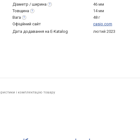
Діаметр /
ширина
46 мм
Товщина
14 мм
Вага
48 г
Офіційний сайт
casio.com
Дата додавання на E-Katalog
лютий 2023
ристики і комплектацію товару