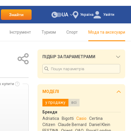
UA
Знайти
Україна
Увійти
Інструмент
Туризм
Спорт
Мода та аксесуари
ПІДБІР ЗА ПАРАМЕТРАМИ
к купити
МОДЕЛІ
у продажу
всі
Бренди
Adriatica
Bigotti
Casio
Certina
Citizen
Claude Bernard
Daniel Klein
FESTINA
Orient
Q&Q
Royal London