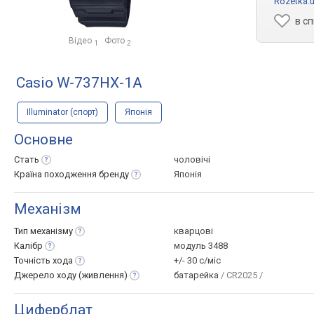
Rozetka.
в с
Відео
Фото
1
2
Casio W-737HX-1A
Illuminator (спорт)
Японія
Основне
Стать
чоловічі
Країна походження
бренду
Японія
Механізм
Тип
механізму
кварцові
Калібр
модуль 3488
Точність
хода
+/- 30 с/міс
Джерело ходу
(живлення)
батарейка
/ CR2025 /
Циферблат