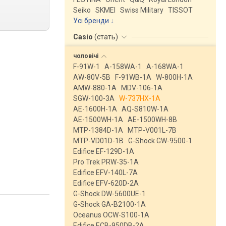
Seiko
SKMEI
Swiss Military
TISSOT
Усі бренди
Casio
(
стать
)
чоловічі
F-91W-1
A-158WA-1
A-168WA-1
AW-80V-5B
F-91WB-1A
W-800H-1A
AMW-880-1A
MDV-106-1A
SGW-100-3A
W-737HX-1A
AE-1600H-1A
AQ-S810W-1A
AE-1500WH-1A
AE-1500WH-8B
MTP-1384D-1A
MTP-V001L-7B
MTP-VD01D-1B
G-Shock GW-9500-1
Edifice EF-129D-1A
Pro Trek PRW-35-1A
Edifice EFV-140L-7A
Edifice EFV-620D-2A
G-Shock DW-5600UE-1
G-Shock GA-B2100-1A
Oceanus OCW-S100-1A
Edifice ECB-950DB-2A