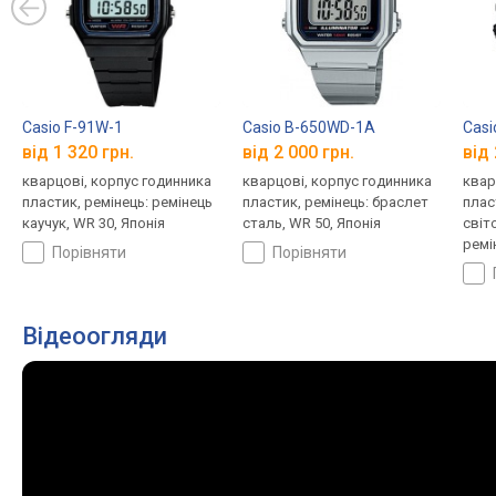
Casio F-91W-1
Casio B-650WD-1A
Cas
від 1 320 грн.
від 2 000 грн.
від 
кварцові, корпус годинника
кварцові, корпус годинника
квар
пластик, ремінець: ремінець
пластик, ремінець: браслет
плас
каучук, WR 30, Японія
сталь, WR 50, Японія
світ
ремі
порівняти
порівняти
Япон
Відеоогляди