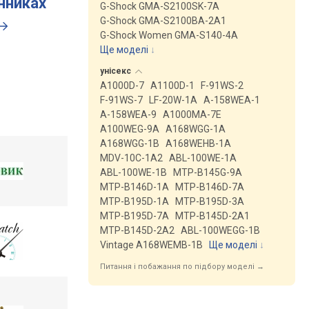
инниках
G-Shock GMA-S2100SK-7A
G-Shock GMA-S2100BA-2A1
G-Shock Women GMA-S140-4A
Ще моделі
↓
унісекс
A1000D-7
A1100D-1
F-91WS-2
F-91WS-7
LF-20W-1A
A-158WEA-1
A-158WEA-9
A1000MA-7E
A100WEG-9A
A168WGG-1A
A168WGG-1B
A168WEHB-1A
MDV-10C-1A2
ABL-100WE-1A
ABL-100WE-1B
MTP-B145G-9A
MTP-B146D-1A
MTP-B146D-7A
MTP-B195D-1A
MTP-B195D-3A
MTP-B195D-7A
MTP-B145D-2A1
MTP-B145D-2A2
ABL-100WEGG-1B
Vintage A168WEMB-1B
Ще моделі
↓
Питання і побажання по підбору моделі →