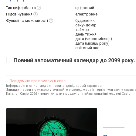
Тип
циферблата
цифровий
Підсвічування
електронне
Функції та
можливості
будильник
секундомір
таймер
день тижня
дата (число місяця)
дата (місяць року)
світовий час
Повний автоматичний календар до 2099 року.
Повідомити про помилку в описі
Інформація в описі моделі носить довідковий характер.
Завжди
перед покупкою уточнюйте у менеджера інтернет-магазину характе
Каталог Casio 2026
- новинки, хіти продажів і найактуальніші моделі Casio.