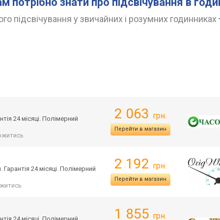
ам потрібно знати про підсвічування в год
го підсвічування у звичайних і розумних годинниках
2 063
грн.
тія 24 місяці. Полімерний
Перейти в магазин
ржитись
2 192
грн.
 Гарантія 24 місяці. Полімерний
Перейти в магазин
житись
1 855
грн.
тія 24 місяці. Полімерний