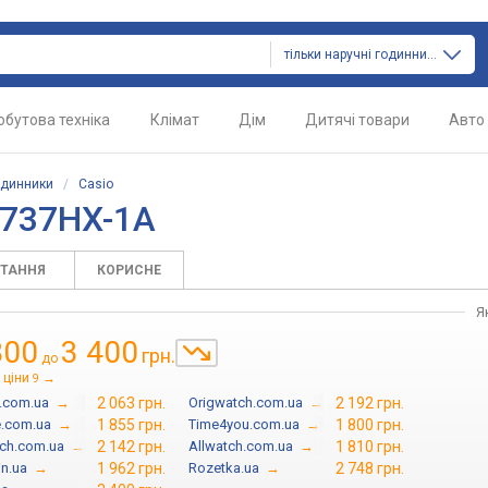
тільки наручні годинники
обутова техніка
Клімат
Дім
Дитячі товари
Авто
одинники
/
Casio
-737HX-1A
ИТАННЯ
КОРИСНЕ
Я
800
3 400
грн.
до
 ціни
→
9
.com.ua
→
2 063 грн.
Origwatch.com.ua
→
2 192 грн.
.com.ua
→
1 855 грн.
Time4you.com.ua
→
1 800 грн.
tch.com.ua
→
2 142 грн.
Allwatch.com.ua
→
1 810 грн.
in.ua
→
1 962 грн.
Rozetka.ua
→
2 748 грн.