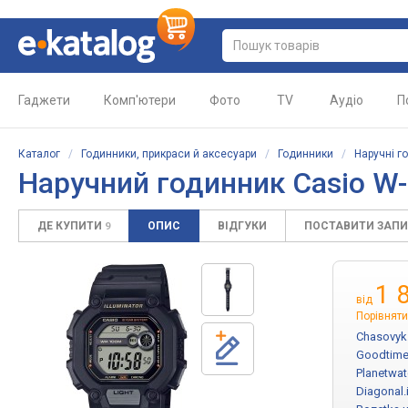
Гаджети
Комп'ютери
Фото
TV
Аудіо
П
Каталог
/
Годинники, прикраси й аксесуари
/
Годинники
/
Наручні г
Наручний годинник Casio W
ДЕ КУПИТИ
ОПИС
ВІДГУКИ
ПОСТАВИТИ ЗАП
9
1 
від
Порівняти
Chasovyk
Goodtime
Planetwa
Diagonal.