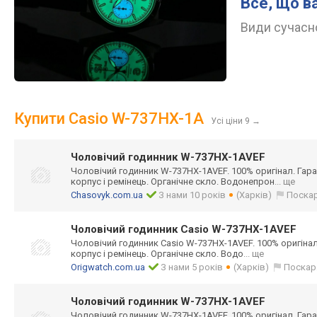
Все, що в
Види сучасно
Купити Casio W-737HX-1A
Усі ціни 9
→
Чоловічий годинник W-737HX-1AVEF
Чоловічий годинник W-737HX-1AVEF. 100% оригінал. Гаран
корпус і ремінець. Органічне скло. Водонепрон
... ще
Chasovyk.com.ua
З нами 10 років
(Харків)
Поска
Чоловічий годинник Casio W-737HX-1AVEF
Чоловічий годинник Casio W-737HX-1AVEF. 100% оригінал.
корпус і ремінець. Органічне скло. Водо
... ще
Origwatch.com.ua
З нами 5 років
(Харків)
Поскар
Чоловічий годинник W-737HX-1AVEF
Чоловічий годинник W-737HX-1AVEF. 100% оригінал. Гаран