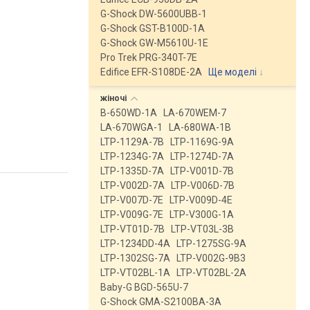
G-Shock DW-5600UBB-1
G-Shock GST-B100D-1A
G-Shock GW-M5610U-1E
Pro Trek PRG-340T-7E
Edifice EFR-S108DE-2A
Ще моделі
↓
жіночі
B-650WD-1A
LA-670WEM-7
LA-670WGA-1
LA-680WA-1B
LTP-1129A-7B
LTP-1169G-9A
LTP-1234G-7A
LTP-1274D-7A
LTP-1335D-7A
LTP-V001D-7B
LTP-V002D-7A
LTP-V006D-7B
LTP-V007D-7E
LTP-V009D-4E
LTP-V009G-7E
LTP-V300G-1A
LTP-VT01D-7B
LTP-VT03L-3B
LTP-1234DD-4A
LTP-1275SG-9A
LTP-1302SG-7A
LTP-V002G-9B3
LTP-VT02BL-1A
LTP-VT02BL-2A
Baby-G BGD-565U-7
G-Shock GMA-S2100BA-3A