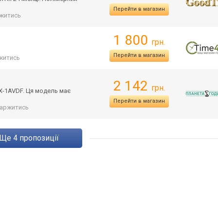
Перейти в магазин
житись
1 800
грн.
Перейти в магазин
житись
2 142
грн.
HX-1AVDF. Ця модель має
Перейти в магазин
аржитись
ще
4
пропозиції