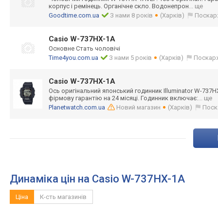
корпус і ремінець. Органічне скло. Водонепрон
... ще
Goodtime.com.ua
З нами 8 років
(Харків)
Поскар
Casio W-737HX-1A
Основне Стать чоловічі
Time4you.com.ua
З нами 5 років
(Харків)
Поскар
Casio W-737HX-1A
Ось оригінальний японський годинник Illuminator W-737
фірмову гарантію на 24 місяці. Годинник включає:
... ще
Planetwatch.com.ua
Новий магазин
(Харків)
Поск
Динаміка цін на Casio W-737HX-1A
Ціна
К-сть магазинів