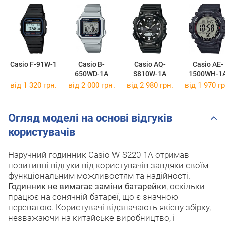
Casio F-91W-1
Casio B-
Casio AQ-
Casio AE-
650WD-1A
S810W-1A
1500WH-1
від 1 320 грн.
від 2 000 грн.
від 2 980 грн.
від 1 970 гр
Огляд моделі на основі відгуків
користувачів
Наручний годинник Casio W-S220-1A отримав
позитивні відгуки від користувачів завдяки своїм
функціональним можливостям та надійності.
Годинник не вимагає заміни батарейки
, оскільки
працює на сонячній батареї, що є значною
перевагою. Користувачі відзначають якісну збірку,
незважаючи на китайське виробництво, і