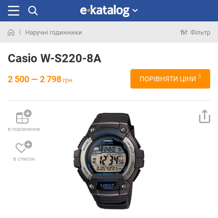
Наручні годинники
Фільтр
Шукали
раніше
Casio W-S220-8A
5
2 500 — 2 798
ПОРІВНЯТИ ЦІНИ
грн.
в порівняння
в список