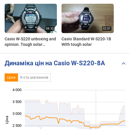
Casio W-S220 unboxing and
Casio Standard W-S220-1B
opinion. Tough solar
With tough solar
runners watch, D092
Динаміка цін на Casio W-S220-8A
Ціна
К-сть магазинів
4 000
 000
 500
500
3 500
3 000
Ціна
1 500
2 500