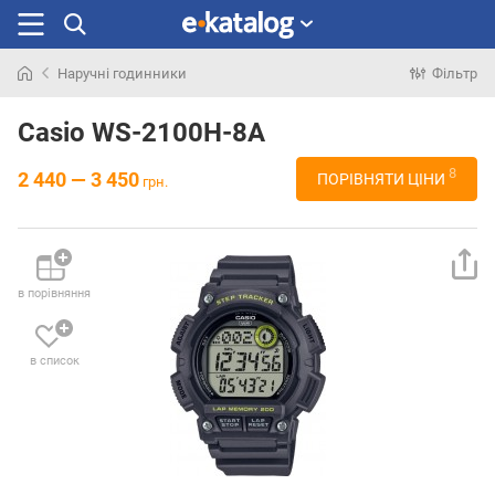
Наручні годинники
Фільтр
Шукали
раніше
Casio WS-2100H-8A
8
2 440 — 3 450
ПОРІВНЯТИ ЦІНИ
грн.
в порівняння
в список