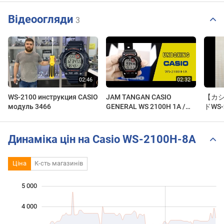
Відеоогляди
3
WS-2100 инструкция CASIO
JAM TANGAN CASIO
【カシ
модуль 3466
GENERAL WS 2100H 1A /
ドWS-
WS-2100H-1A UNBOXING -
ー】
GROSIRJAMTANGAN.COM
The r
Динаміка цін на Casio WS-2100H-8A
Ціна
К-сть магазинів
5 000
 000
 000
 000
4 000