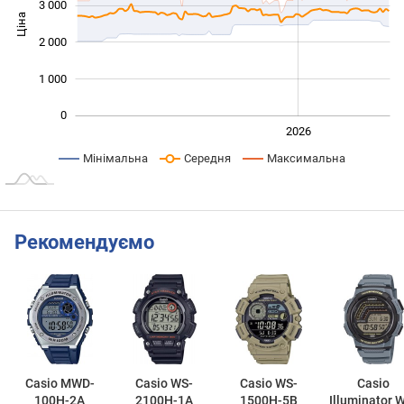
3 000
Ціна
1 000
2 000
1 000
0
2024
2025
2028
2026
L
Мінімальна
Середня
Максимальна
Рекомендуємо
Casio MWD-
Casio WS-
Casio WS-
Casio
100H-2A
2100H-1A
1500H-5B
Illuminator 