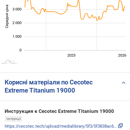
Середня ціна
3 000
1 000
2 000
1 000
0
2024
2027
2025
2026
L
Корисні матеріали по Cecotec
Extreme Titanium 19000
Инструкция к Cecotec Extreme Titanium 19000
інструкції
https://cecotec.tech/upload/medialibrary/5f3/5f3838ac68391d...