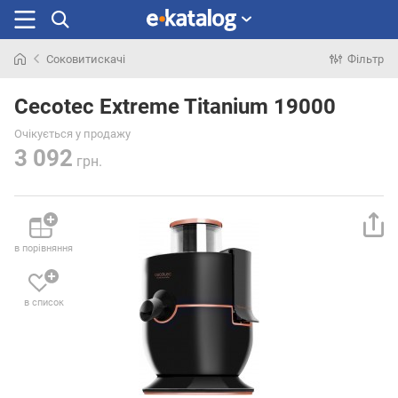
Соковитискачі
Фільтр
Шукали
раніше
Cecotec Extreme Titanium 19000
Очікується у продажу
3 092
грн.
в порівняння
в список