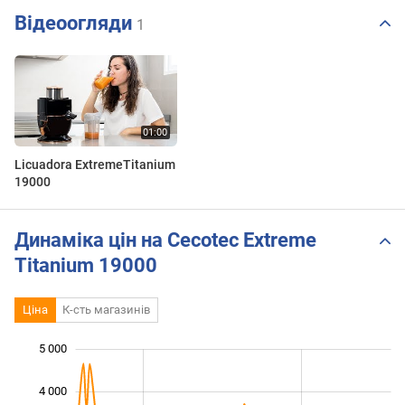
Відеоогляди
1
Licuadora ExtremeTitanium
19000
Динаміка цін на Cecotec Extreme
Titanium 19000
Ціна
К-сть магазинів
5 000
 000
 000
 000
4 000