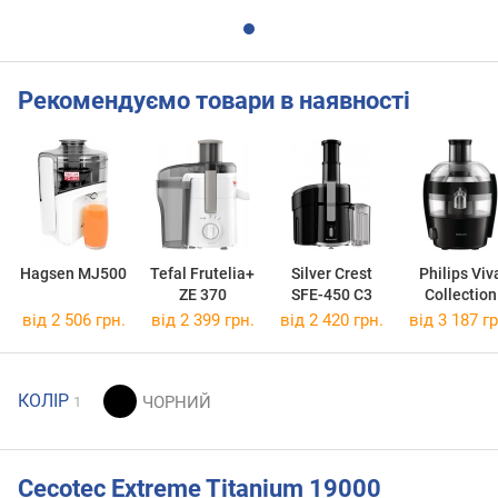
Рекомендуємо товари в наявності
Hagsen MJ500
Tefal Frutelia+
Silver Crest
Philips Viv
ZE 370
SFE-450 C3
Collection
HR1832/0
від 2 506 грн.
від 2 399 грн.
від 2 420 грн.
від 3 187 гр
КОЛІР
1
Cecotec Extreme Titanium 19000