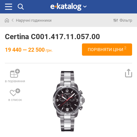
Наручні годинники
Фільтр
Шукали
раніше
Certina C001.417.11.057.00
2
19 440 — 22 500
ПОРІВНЯТИ ЦІНИ
грн.
в порівняння
в список