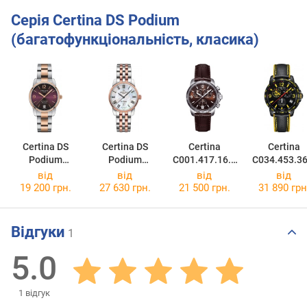
Серія Certina DS Podium
(багатофункціональність, класика)
Certina DS
Certina DS
Certina
Certina
Podium
Podium
C001.417.16.2
C034.453.36
C034.210.22.4
C001.007.22.1
97.00
57.10
від
від
від
від
27.00
13.00
19 200 грн.
27 630 грн.
21 500 грн.
31 890 грн
Відгуки
1
5.0
1
відгук