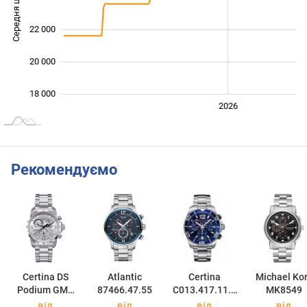
Середня ціна
19 000
22 000
20 000
18 000
2024
2025
2028
2026
L
Рекомендуємо
Certina DS
Atlantic
Certina
Michael Ko
Podium GMT
87466.47.55
C013.417.11.0
MK8549
C001.639.11.0
47.00
від
від
від
від