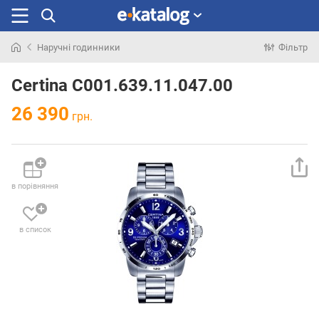
Наручні годинники
Фільтр
Шукали
раніше
Certina C001.639.11.047.00
26 390
грн.
в порівняння
в список