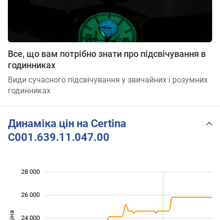
Все, що вам потрібно знати про підсвічування в
годинниках
Види сучасного підсвічування у звичайних і розумних
годинниках
Динаміка цін на Certina
C001.639.11.047.00
 000
 000
 000
 000
 000
 000
28 000
26 000
24 000