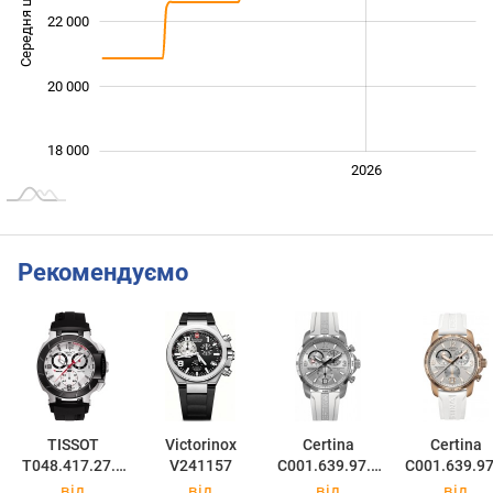
Середня ціна
22 000
18 000
20 000
18 000
2024
2025
2028
2026
L
Рекомендуємо
TISSOT
Victorinox
Certina
Certina
T048.417.27.0
V241157
C001.639.97.0
C001.639.97
37.00
37.00
37.01
від
від
від
від