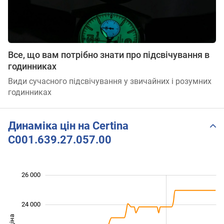
Все, що вам потрібно знати про підсвічування в
годинниках
Види сучасного підсвічування у звичайних і розумних
годинниках
Динаміка цін на Certina
C001.639.27.057.00
26 000
 000
 000
 000
 000
 000
 000
 000
24 000