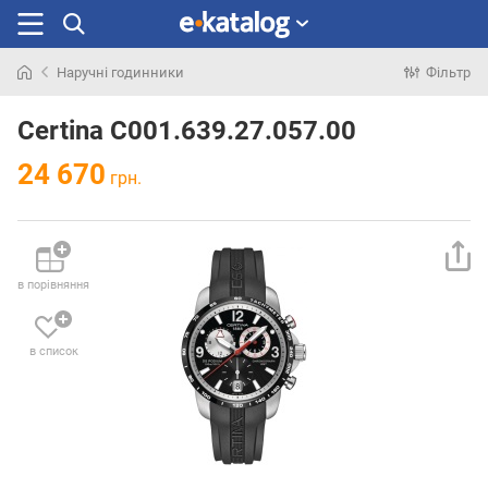
Наручні годинники
Фільтр
Шукали
раніше
Certina C001.639.27.057.00
24 670
грн.
в порівняння
в список