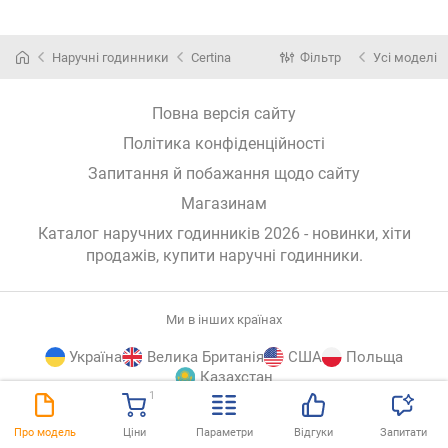
Наручні годинники
Certina
Фільтр
Усі моделі
Повна версія сайту
Політика конфіденційності
Запитання й побажання щодо сайту
Магазинам
Каталог наручних годинників 2026 - новинки, хіти
продажів,
купити наручні годинники
.
Ми в інших країнах
Україна
Велика Британія
США
Польща
Казахстан
1
E-
© E-Katalog, 2026
ВГОРУ
Про модель
Ціни
Параметри
Відгуки
Запитати
Katalog