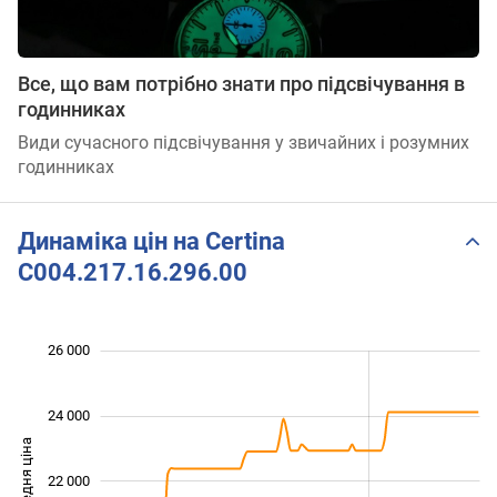
Все, що вам потрібно знати про підсвічування в
годинниках
Види сучасного підсвічування у звичайних і розумних
годинниках
Динаміка цін на Certina
C004.217.16.296.00
 000
 000
 000
 000
 000
 000
26 000
24 000
Середня ціна
22 000
18 000