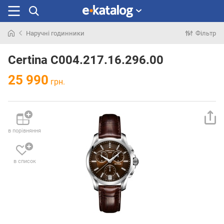
Наручні годинники
Фільтр
Шукали
раніше
Certina C004.217.16.296.00
25 990
грн.
в порівняння
в список