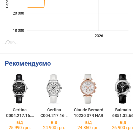
20 000
18 000
2024
2025
2028
2026
L
Рекомендуємо
Certina
Certina
Claude Bernard
Balmain
C004.217.16.0
C004.217.16.0
10230 37R NAR
6851.32.6
56.00
36.00
від
від
від
від
25 990 грн.
24 900 грн.
24 850 грн.
26 900 грн