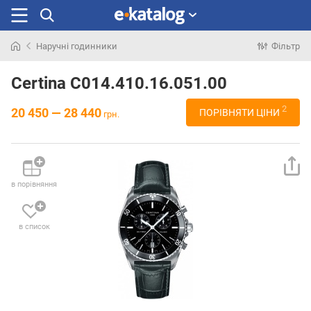
Наручні годинники
Фільтр
Шукали
раніше
Certina C014.410.16.051.00
2
20 450 — 28 440
ПОРІВНЯТИ ЦІНИ
грн.
в порівняння
в список