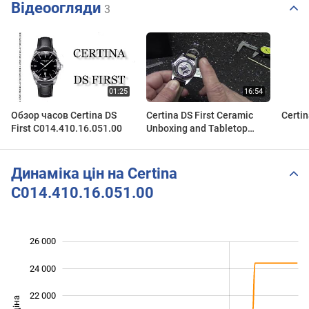
Відеоогляди
3
Обзор часов Certina DS
Certina DS First Ceramic
Certi
First C014.410.16.051.00
Unboxing and Tabletop
Review C014.410.16.051.00
Динаміка цін на Certina
C014.410.16.051.00
26 000
 000
 000
 000
24 000
22 000