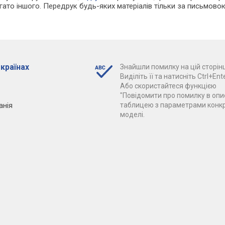
агато іншого. Передрук будь-яких матеріалів тільки за письмово
 країнах
Знайшли помилку на цій сторінц
Виділіть її та натисніть Ctrl+Ente
Або скористайтеся функцією
"Повідомити про помилку в опис
анія
таблицею з параметрами конк
моделі.