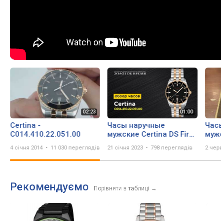
Certina -
Часы наручные
Час
C014.410.22.051.00
мужские Certina DS First
мужс
C014.410.22.051.00
C014
4 січня 2014
11 030 переглядів
21 січня 2023
798 переглядів
2 чер
Рекомендуємо
Порівняти в таблиці
→