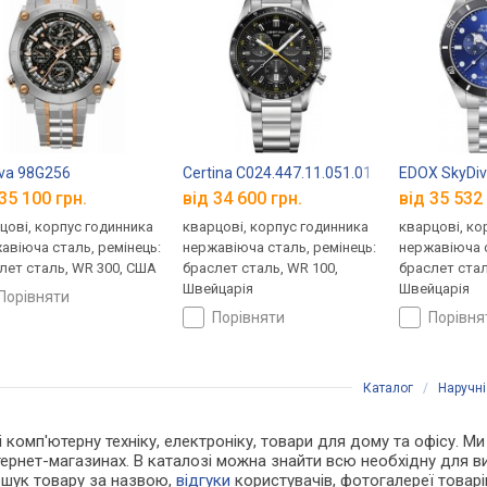
Moon-Phase 78986BI04M
va 98G256
Certina C024.447.11.051.01
EDOX SkyDiv
35 100 грн.
від 34 600 грн.
від 35 532 
цові, корпус годинника
кварцові, корпус годинника
кварцові, ко
авіюча сталь, ремінець:
нержавіюча сталь, ремінець:
нержавіюча с
лет сталь, WR 300, США
браслет сталь, WR 100,
браслет стал
Швейцарія
Швейцарія
порівняти
порівняти
порівн
Каталог
/
Наручні
і комп'ютерну техніку, електроніку, товари для дому та офісу. М
нтернет-магазинах. В каталозі можна знайти всю необхідну для
ошук товару за назвою,
відгуки
користувачів, фотогалереї товарів,