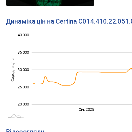
Динаміка цін на Certina C014.410.22.051.
40 000
10 000
15 000
45 000
35 000
Середня ціна
30 000
20 000
25 000
20 000
Січ. 2027
Лип.
Січ. 2025
L
Відеоогляди