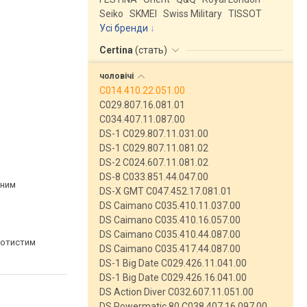
Seiko
SKMEI
Swiss Military
TISSOT
Усі бренди
Certina
(
стать
)
чоловічі
C014.410.22.051.00
C029.807.16.081.01
C034.407.11.087.00
DS-1 C029.807.11.031.00
DS-1 C029.807.11.081.02
DS-2 C024.607.11.081.02
DS-8 C033.851.44.047.00
рним
DS-X GMT C047.452.17.081.01
DS Caimano C035.410.11.037.00
DS Caimano C035.410.16.057.00
DS Caimano C035.410.44.087.00
лотистим
DS Caimano C035.417.44.087.00
DS-1 Big Date C029.426.11.041.00
DS-1 Big Date C029.426.16.041.00
DS Action Diver C032.607.11.051.00
DS Powermatic 80 C038.407.16.097.00