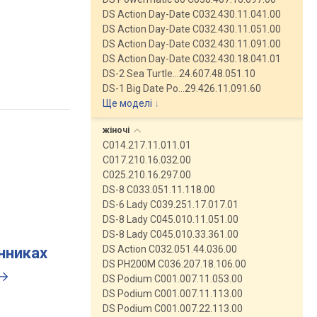
DS Action Day-Date C032.430.11.041.00
DS Action Day-Date C032.430.11.051.00
DS Action Day-Date C032.430.11.091.00
DS Action Day-Date C032.430.18.041.01
DS-2 Sea Turtle…24.607.48.051.10
DS-1 Big Date Po…29.426.11.091.60
Ще моделі
↓
жіночі
C014.217.11.011.01
C017.210.16.032.00
C025.210.16.297.00
DS-8 C033.051.11.118.00
DS-6 Lady C039.251.17.017.01
DS-8 Lady C045.010.11.051.00
DS-8 Lady C045.010.33.361.00
DS Action C032.051.44.036.00
инниках
DS PH200M C036.207.18.106.00
DS Podium C001.007.11.053.00
DS Podium C001.007.11.113.00
DS Podium C001.007.22.113.00