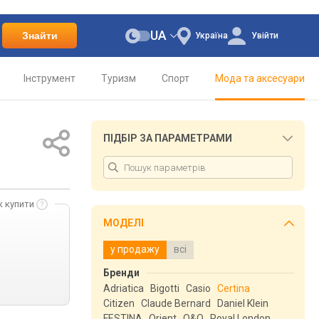
UA
Знайти
Україна
Увійти
Інструмент
Туризм
Спорт
Мода та аксесуари
ПІДБІР ЗА ПАРАМЕТРАМИ
к купити
МОДЕЛІ
у продажу
всі
Бренди
Adriatica
Bigotti
Casio
Certina
Citizen
Claude Bernard
Daniel Klein
FESTINA
Orient
Q&Q
Royal London