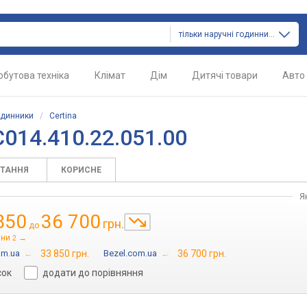
тільки наручні годинники
обутова техніка
Клімат
Дім
Дитячі товари
Авто
одинники
/
Certina
C014.410.22.051.00
ИТАННЯ
КОРИСНЕ
Я
850
36 700
грн.
до
іни
→
2
om.ua
→
33 850 грн.
Bezel.com.ua
→
36 700 грн.
сок
додати до порівняння