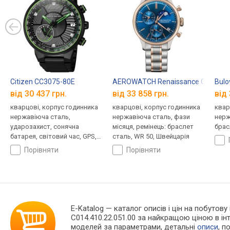
Citizen CC3075-80E
AEROWATCH Renaissance Chrono 
Bulo
від 30 437 грн.
від 33 858 грн.
від 
кварцові, корпус годинника
кварцові, корпус годинника
квар
нержавіюча сталь,
нержавіюча сталь, фази
нерж
ударозахист, сонячна
місяця, ремінець: браслет
брас
батарея, світовий час, GPS,
сталь, WR 50, Швейцарія
ремінець: браслет сталь, WR
порівняти
порівняти
100, Японія
E-Katalog
— каталог описів і цін на побутову 
C014.410.22.051.00 за найкращою ціною в і
моделей за параметрами, детальні
описи
, п