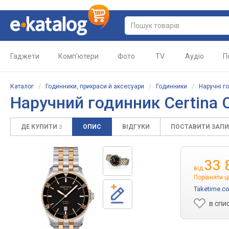
Гаджети
Комп'ютери
Фото
TV
Аудіо
П
Каталог
/
Годинники, прикраси й аксесуари
/
Годинники
/
Наручні г
Наручний годинник Certina 
ДЕ КУПИТИ
ОПИС
ВІДГУКИ
ПОСТАВИТИ ЗАП
2
33 
від
Порівняти ц
Taketime.c
в спи