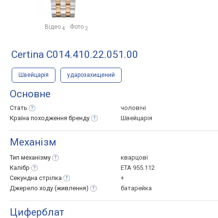
Відео
Фото
4
2
Certina C014.410.22.051.00
Швейцарія
ударозахищений
Основне
Стать
чоловічі
Країна походження
бренду
Швейцарія
Механізм
Тип
механізму
кварцові
Калібр
ETA 955.112
Секундна
стрілка
+
Джерело ходу
(живлення)
батарейка
Циферблат