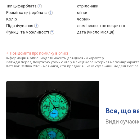
Тип
циферблата
стрілочний
Розмітка
циферблата
мітки
Колір
чорний
Підсвічування
люмінесцентне покриття
Функції та
можливості
дата (число місяця)
Повідомити про помилку в описі
Інформація в описі моделі носить довідковий характер.
Завжди
перед покупкою уточнюйте у менеджера інтернет-магазину характе
Каталог Certina 2026
- новинки, хіти продажів і найактуальніші моделі Certina
Все, що в
Види сучасно