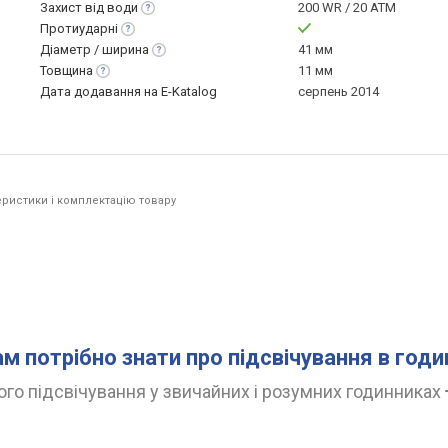
Захист від
води
200 WR / 20 ATM
Протиударні
Діаметр /
ширина
41 мм
Товщина
11 мм
Дата додавання на E-Katalog
серпень 2014
ристики і комплектацію товару
.
ам потрібно знати про підсвічування в год
го підсвічування у звичайних і розумних годинниках