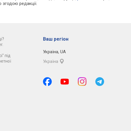
ю згодою редакції.
Ваш регіон
і?
r.
Україна
,
UA
і" під
ретної
Україна