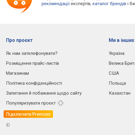
рекомендації
експертів,
каталог брендів
і б
Про проєкт
Ми в інших
Як нам зателефонувати?
Україна
Розміщення прайс-листів
Велика Брит
Магазинам
США
Політика конфіденційності
Польща
Запитання й побажання щодо сайту
Казахстан
Популяризувати проєкт
Підключити Premium
ID