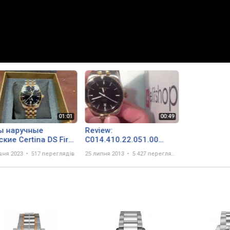
ы наручные
Review:
кие Certina DS First
C014.410.22.051.00
.410.22.051.00
Certina DS First Quarz @
вня 2023
517 переглядів
25 липня 2013
5 427 переглядів
elitshop.ch