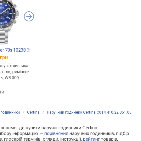
er 70s 10238 3NM BUI
Victorinox Alliance V241913
Jaguar J1023/1
грн.
від 30 660 грн.
від 35 990 грн.
рпус годинника
кварцові, корпус годинника
кварцові, корпус го
таль, ремінець:
нержавіюча сталь, ремінець:
нержавіюча сталь, р
ь, WR 300,
браслет сталь, WR 100,
браслет сталь, WR 50
Швейцарія
Швейцарія
яти
порівняти
порівняти
 годинники
/
Certina
/
Наручний годинник Certina C014.410.22.051.00
и знаємо, де купити наручні годинники Certina
 вибору інформацію —
порівняння
наручних годинників, підбір
 глосарій термінів, огляди, інструкції,
рейтинг
товарів,