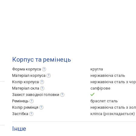
Корпус та ремінець
Форма
корпуса
кругла
Матеріал
корпуса
нержавіюча сталь
Колір
корпуса
нержавіюча сталь з чо
Матеріал
скла
сапфірове
Захист заводної
головки
Ремінець
браслет сталь
Колір
ремінця
нержавіюча сталь з зо
Застібка
кліпса (розкладається)
Інше