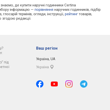
и знаємо, де купити наручні годинники Certina
 вибору інформацію —
порівняння
наручних годинників, підбір
 глосарій термінів, огляди, інструкції,
рейтинг
товарів,
ю згодою редакції.
Ваш регіон
і?
r.
Україна
,
UA
і" під
ретної
Україна