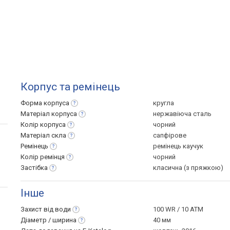
Корпус та ремінець
Форма
корпуса
кругла
Матеріал
корпуса
нержавіюча сталь
Колір
корпуса
чорний
Матеріал
скла
сапфірове
Ремінець
ремінець каучук
Колір
ремінця
чорний
Застібка
класична (з пряжкою)
Інше
Захист від
води
100 WR / 10 ATM
Діаметр /
ширина
40 мм