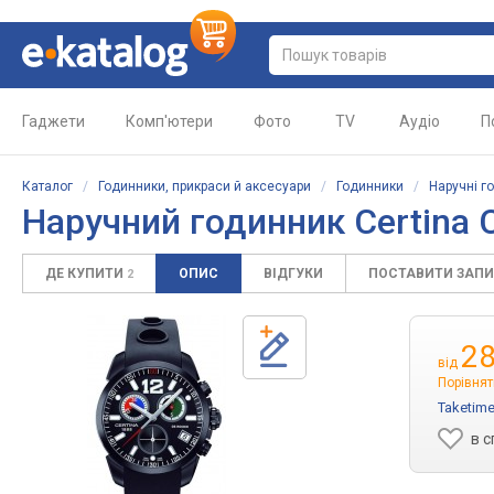
Гаджети
Комп'ютери
Фото
TV
Аудіо
П
Каталог
/
Годинники, прикраси й аксесуари
/
Годинники
/
Наручні г
Наручний годинник Certina 
ДЕ КУПИТИ
ОПИС
ВІДГУКИ
ПОСТАВИТИ ЗАП
2
28
від
Порівнят
Taketim
в 