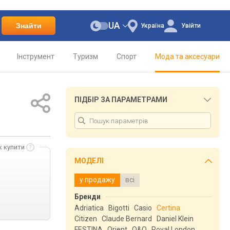
UA
Знайти
Україна
Увійти
Інструмент
Туризм
Спорт
Мода та аксесуари
ПІДБІР ЗА ПАРАМЕТРАМИ
к купити
МОДЕЛІ
у продажу
всі
Бренди
Adriatica
Bigotti
Casio
Certina
Citizen
Claude Bernard
Daniel Klein
FESTINA
Orient
Q&Q
Royal London