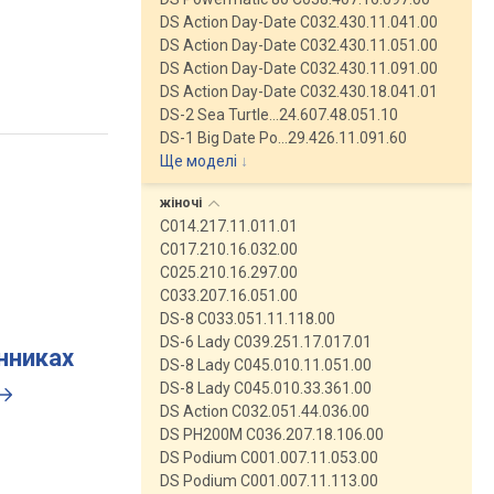
DS Action Day-Date C032.430.11.041.00
DS Action Day-Date C032.430.11.051.00
DS Action Day-Date C032.430.11.091.00
DS Action Day-Date C032.430.18.041.01
DS-2 Sea Turtle…24.607.48.051.10
DS-1 Big Date Po…29.426.11.091.60
Ще моделі
↓
жіночі
C014.217.11.011.01
C017.210.16.032.00
C025.210.16.297.00
C033.207.16.051.00
DS-8 C033.051.11.118.00
DS-6 Lady C039.251.17.017.01
инниках
DS-8 Lady C045.010.11.051.00
DS-8 Lady C045.010.33.361.00
DS Action C032.051.44.036.00
DS PH200M C036.207.18.106.00
DS Podium C001.007.11.053.00
DS Podium C001.007.11.113.00