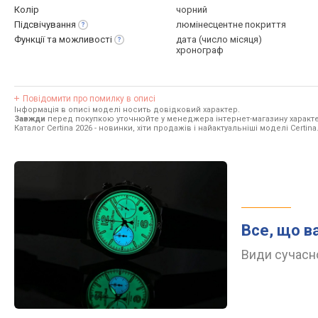
Колір
чорний
Підсвічування
люмінесцентне покриття
Функції та
можливості
дата (число місяця)
хронограф
Повідомити про помилку в описі
Інформація в описі моделі носить довідковий характер.
Завжди
перед покупкою уточнюйте у менеджера інтернет-магазину характе
Каталог Certina 2026
- новинки, хіти продажів і найактуальніші моделі Certina
Все, що в
Види сучасно