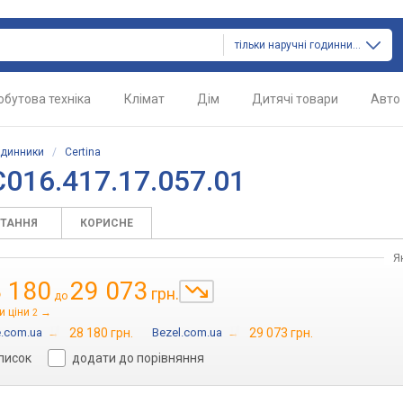
тільки наручні годинники
обутова техніка
Клімат
Дім
Дитячі товари
Авто
одинники
/
Certina
C016.417.17.057.01
ИТАННЯ
КОРИСНЕ
Я
 180
29 073
грн.
до
и ціни
→
2
e.com.ua
→
28 180 грн.
Bezel.com.ua
→
29 073 грн.
список
додати до порівняння