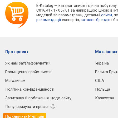
E-Katalog
— каталог описів і цін на побутову 
C016.417.17.057.01 за найкращою ціною в і
моделей за параметрами, детальні
описи
, п
рекомендації
експертів,
каталог брендів
і б
Про проєкт
Ми в інших
Як нам зателефонувати?
Україна
Розміщення прайс-листів
Велика Брит
Магазинам
США
Політика конфіденційності
Польща
Запитання й побажання щодо сайту
Казахстан
Популяризувати проєкт
Підключити Premium