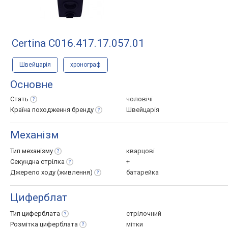
Certina C016.417.17.057.01
Швейцарія
хронограф
Основне
Стать
чоловічі
Країна походження
бренду
Швейцарія
Механізм
Тип
механізму
кварцові
Секундна
стрілка
+
Джерело ходу
(живлення)
батарейка
Циферблат
Тип
циферблата
стрілочний
Розмітка
циферблата
мітки