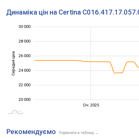
Динаміка цін на Certina C016.417.17.057.
30 000
16 000
18 000
32 000
28 000
Середня ціна
26 000
20 000
24 000
22 000
20 000
Січ. 2027
Лип.
Січ. 2025
L
Рекомендуємо
Порівняти в таблиці
→