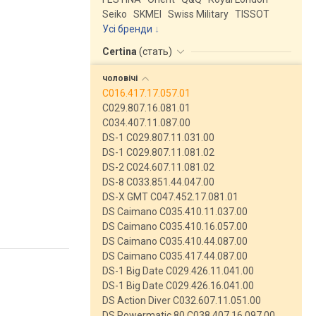
Seiko
SKMEI
Swiss Military
TISSOT
Усі бренди
Certina
(
стать
)
чоловічі
C016.417.17.057.01
C029.807.16.081.01
C034.407.11.087.00
DS-1 C029.807.11.031.00
DS-1 C029.807.11.081.02
DS-2 C024.607.11.081.02
DS-8 C033.851.44.047.00
DS-X GMT C047.452.17.081.01
DS Caimano C035.410.11.037.00
DS Caimano C035.410.16.057.00
DS Caimano C035.410.44.087.00
DS Caimano C035.417.44.087.00
DS-1 Big Date C029.426.11.041.00
DS-1 Big Date C029.426.16.041.00
DS Action Diver C032.607.11.051.00
DS Powermatic 80 C038.407.16.097.00