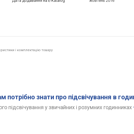
Дата додавання на E-Katalog
жовтень 2016
ристики і комплектацію товару
.
ам потрібно знати про підсвічування в год
го підсвічування у звичайних і розумних годинниках