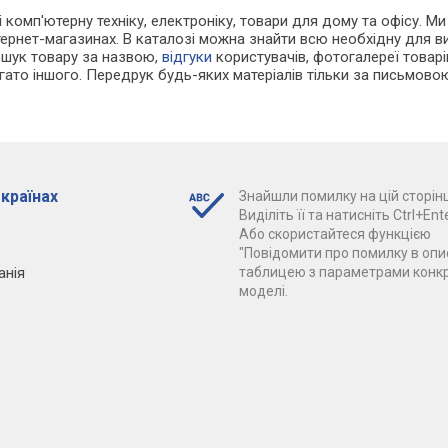
і комп'ютерну техніку, електроніку, товари для дому та офісу. М
нтернет-магазинах. В каталозі можна знайти всю необхідну для
ошук товару за назвою,
відгуки
користувачів, фотогалереї товарів,
агато іншого. Передрук будь-яких матеріалів тільки за письмово
 країнах
Знайшли помилку на цій сторінц
Виділіть її та натисніть Ctrl+Ente
Або скористайтеся функцією
"Повідомити про помилку в опис
анія
таблицею з параметрами конк
моделі.