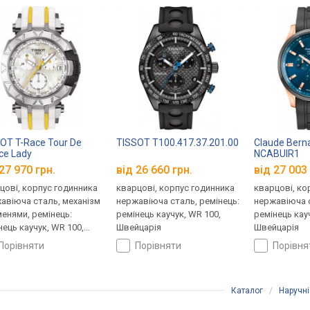
OT T-Race Tour De
TISSOT T100.417.37.201.00
Claude Bern
ce Lady
NCABUIR1
.417.17.111.00
27 970 грн.
від 26 660 грн.
від 27 003 
цові, корпус годинника
кварцові, корпус годинника
кварцові, ко
авіюча сталь, механізм
нержавіюча сталь, ремінець:
нержавіюча с
менями, ремінець:
ремінець каучук, WR 100,
ремінець кау
нець каучук, WR 100,
Швейцарія
Швейцарія
царія
порівняти
порівняти
порівн
Каталог
/
Наручні