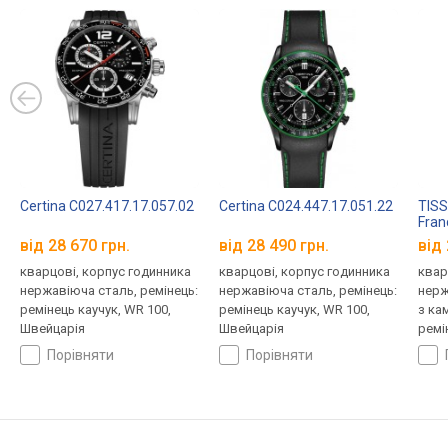
Certina C027.417.17.057.02
Certina C024.447.17.051.22
TISS
Fran
T092
від 28 670 грн.
від 28 490 грн.
від 
кварцові, корпус годинника
кварцові, корпус годинника
квар
нержавіюча сталь, ремінець:
нержавіюча сталь, ремінець:
нерж
ремінець каучук, WR 100,
ремінець каучук, WR 100,
з ка
Швейцарія
Швейцарія
ремі
Швей
порівняти
порівняти