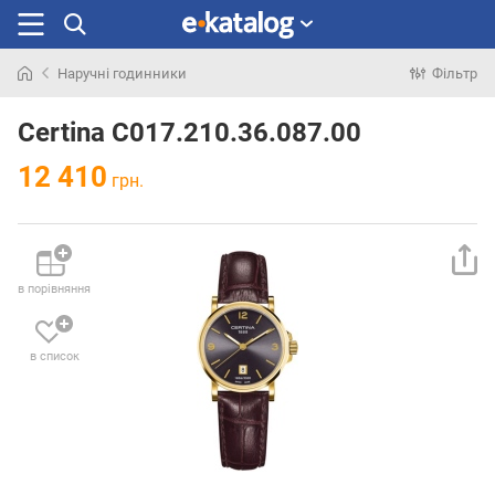
Наручні годинники
Фільтр
Шукали
раніше
Certina C017.210.36.087.00
12 410
грн.
в порівняння
в список