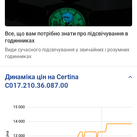
Все, що вам потрібно знати про підсвічування в
годинниках
Види сучасного підсвічування у звичайних і розумних
годинниках
Динаміка цін на Certina
C017.210.36.087.00
15 000
 000
 000
 000
14 000
13 000