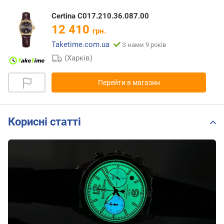
Certina C017.210.36.087.00
12 410
грн.
Taketime.com.ua
З нами 9 років
(Харків)
Перейти в магазин
Корисні статті