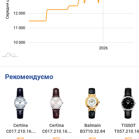
Середня ціна
10 000
12 000
11 000
10 000
2024
2025
2028
2026
L
Рекомендуємо
Certina
Certina
Balmain
TISSOT
C017.210.16.0
C017.210.16.0
B3710.32.84
T057.210.16
32.00
37.01
57.00
від
від
від
від