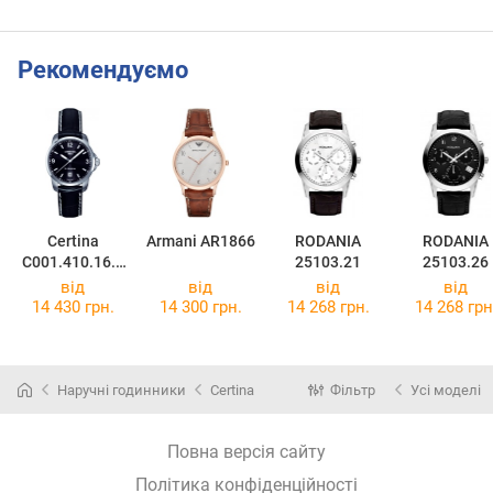
Рекомендуємо
Certina
Armani AR1866
RODANIA
RODANIA
C001.410.16.0
25103.21
25103.26
57.01
від
від
від
від
14 430 грн.
14 300 грн.
14 268 грн.
14 268 грн
Наручні годинники
Certina
Фільтр
Усі моделі
Повна версія сайту
Політика конфіденційності