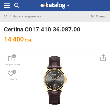
Наручні годинники
Фільтр
Шукали
раніше
Certina C017.410.36.087.00
14 400
грн.
в порівняння
в список