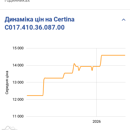
годинниках
Динаміка цін на Certina
C017.410.36.087.00
15 000
 000
 500
 500
 500
 500
 000
 000
14 000
Середня ціна
13 000
11 000
12 000
11 000
2024
2025
2028
2026
L