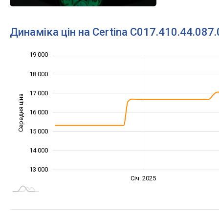
Динаміка цін на Certina C017.410.44.087.
19 000
11 000
12 000
20 000
18 000
17 000
Середня ціна
16 000
13 000
15 000
14 000
13 000
Січ. 2027
Лип.
Січ. 2025
L