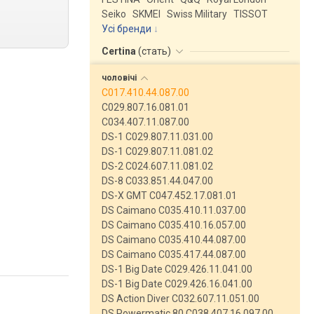
Seiko
SKMEI
Swiss Military
TISSOT
Усі бренди
Certina
(
стать
)
чоловічі
C017.410.44.087.00
C029.807.16.081.01
C034.407.11.087.00
DS-1 C029.807.11.031.00
DS-1 C029.807.11.081.02
DS-2 C024.607.11.081.02
DS-8 C033.851.44.047.00
DS-X GMT C047.452.17.081.01
DS Caimano C035.410.11.037.00
DS Caimano C035.410.16.057.00
DS Caimano C035.410.44.087.00
DS Caimano C035.417.44.087.00
DS-1 Big Date C029.426.11.041.00
DS-1 Big Date C029.426.16.041.00
DS Action Diver C032.607.11.051.00
DS Powermatic 80 C038.407.16.097.00