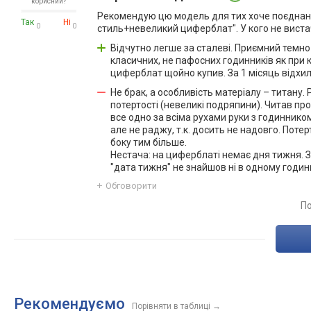
корисний?
Рекомендую цю модель для тих хоче поєднан
Так
Ні
0
0
стиль+невеликий циферблат". У кого не вистач
Відчутно легше за сталеві. Приємний темно-
класичних, не пафосних годинників як при к
циферблат щойно купив. За 1 місяць відхиле
Не брак, а особливість матеріалу – титану.
потертості (невеликі подряпини). Читав пр
все одно за всіма рухами руки з годиннико
але не раджу, т.к. досить не надовго. Поте
боку тим більше.
Нестача: на циферблаті немає дня тижня. З
"дата тижня" не знайшов ні в одному годинни
Обговорити
По
Рекомендуємо
Порівняти в таблиці
→