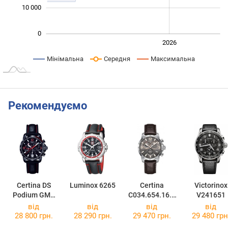
10 000
0
2024
2025
2028
2026
L
Мінімальна
Середня
Максимальна
Рекомендуємо
Certina DS
Luminox 6265
Certina
Victorinox
Podium GMT
C034.654.16.0
V241651
C001.639.16.0
87.01
від
від
від
від
57.02
28 800 грн.
28 290 грн.
29 470 грн.
29 480 грн