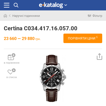
Наручні годинники
Фільтр
Шукали
раніше
Certina C034.417.16.057.00
6
23 660 — 29 880
ПОРІВНЯТИ ЦІНИ
грн.
в порівняння
в список