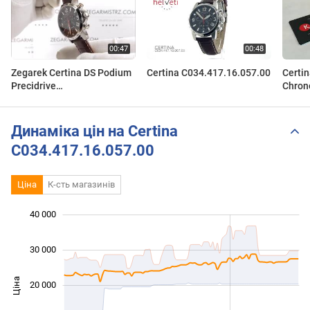
Zegarek Certina DS Podium
Certina C034.417.16.057.00
Certi
Precidrive
Chron
C034.417.16.057.00
C034.
C034471605700
(C034
www.zegarmistrz.com
Динаміка цін на Certina
C034.417.16.057.00
Ціна
К-сть магазинів
40 000
 000
 000
 000
 000
 000
 000
 000
30 000
Ціна
20 000
10 000