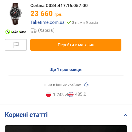
Certina C034.417.16.057.00
23 660
грн.
Taketime.com.ua
З нами 9 років
(Харків)
Перейти в магазин
ще
1
пропозиція
Ціни в інших країнах
485 £
1 743 zł
Корисні статті