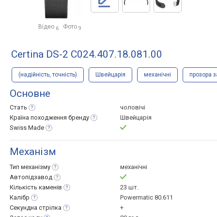
Відео
Фото
6
9
Certina DS-2 C024.407.18.081.00
(надійність, точність)
Швейцарія
механічні
прозора 
Основне
Стать
чоловічі
Країна походження
бренду
Швейцарія
Swiss
Made
Механізм
Тип
механізму
механічні
Автопідзавод
Кількість
каменів
23 шт.
Калібр
Powermatic 80.611
Секундна
стрілка
+