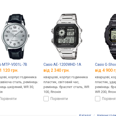
o MTP-V001L-7B
Casio AE-1200WHD-1A
Casio G-Sho
1 120 грн.
від 2 340 грн.
від 4 900 г
цові, корпус годинника
кварцові, корпус годинника
кварцові, ко
авіюча сталь, ремінець:
пластик, світовий час,
пластик, уда
нець шкіряний, WR 30,
ремінець: браслет сталь, WR
ремінець: бр
ія
100, Японія
WR 200, Япон
порівняти
порівняти
порівн
Каталог
/
Наручні год