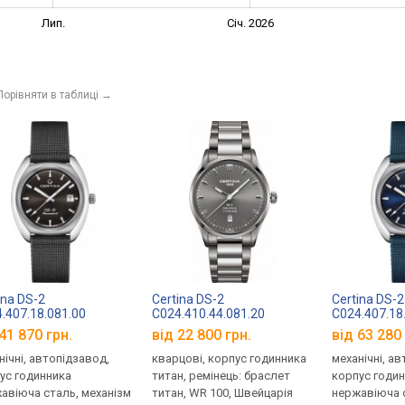
Лип.
Січ. 2026
Порівняти в таблиці
→
ina DS-2
Certina DS-2
Certina DS-2
.407.18.081.00
C024.410.44.081.20
C024.407.18
41 870 грн.
від 22 800 грн.
від 63 280 
нічні, автопідзавод,
кварцові, корпус годинника
механічні, а
ус годинника
титан, ремінець: браслет
корпус годи
авіюча сталь, механізм
титан, WR 100, Швейцарія
нержавіюча с