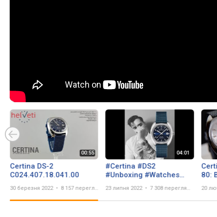
Certina DS-2
#Certina #DS2
Cert
C024.407.18.041.00
#Unboxing #Watches
80:
#C024.407.18.041.00
80 Г
30 березня 2022
8 157 переглядів
23 липня 2022
7 308 переглядів
20 лю
C024
Огл