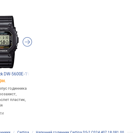
ck DW-5600E-1V
Casio G-Shock GW-7900-1
Casio A-168WA-1
рн.
від 6 799 грн.
від 1 914 грн.
рпус годинника
кварцові, корпус годинника
кварцові, корпус го
розахист,
пластик, ударозахист,
пластик, ремінець: б
аслет пластик,
сонячна батарея, фази
сталь, WR 30, Японія
ія
місяця, світовий час,
порівняти
ремінець: ремінець каучук,
яти
порівняти
WR 200, Японія
инники
/
Certina
/
Наручний годинник Certina DS-2 C024.407.18.081.00