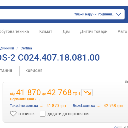
тільки наручні годинники
обутова техніка
Клімат
Дім
Дитячі товари
Авто
одинники
/
Certina
DS-2 C024.407.18.081.00
ИТАННЯ
КОРИСНЕ
Я
41 870
42 768
грн.
від
до
Порівняти ціни
→
2
Taketime.com.ua
→
41 870 грн.
Bezel.com.ua
→
42 768 грн.
в список
додати до порівняння
4 