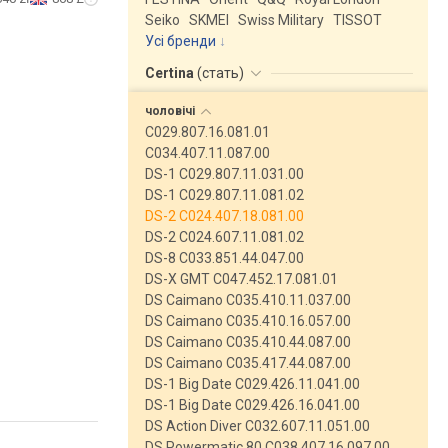
Seiko
SKMEI
Swiss Military
TISSOT
Усі бренди
Certina
(
стать
)
чоловічі
C029.807.16.081.01
C034.407.11.087.00
DS-1 C029.807.11.031.00
DS-1 C029.807.11.081.02
DS-2 C024.407.18.081.00
DS-2 C024.607.11.081.02
DS-8 C033.851.44.047.00
DS-X GMT C047.452.17.081.01
DS Caimano C035.410.11.037.00
DS Caimano C035.410.16.057.00
DS Caimano C035.410.44.087.00
DS Caimano C035.417.44.087.00
DS-1 Big Date C029.426.11.041.00
DS-1 Big Date C029.426.16.041.00
DS Action Diver C032.607.11.051.00
DS Powermatic 80 C038.407.16.097.00