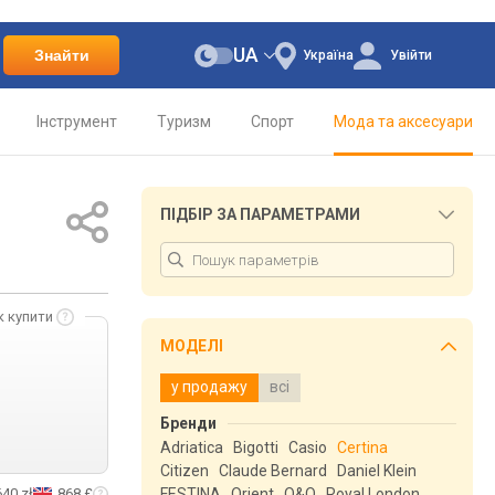
UA
Знайти
Україна
Увійти
Інструмент
Туризм
Спорт
Мода та аксесуари
ПІДБІР ЗА ПАРАМЕТРАМИ
к купити
МОДЕЛІ
у продажу
всі
Бренди
Adriatica
Bigotti
Casio
Certina
Citizen
Claude Bernard
Daniel Klein
640 zł
868 £
FESTINA
Orient
Q&Q
Royal London