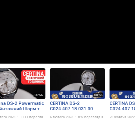
ina DS-2 Powermatic
CERTINA DS-2
CERTINA DS
 Вінтажний Шарм та
C024.407.18.031.00.
C024.407.1
один Запасу Ходу!
Огляд\Review by
Огляд\Revi
того 2023
1 111 переглядів
6 лютого 2023
897 переглядів
25 жовтня 2022
.407.18.031.00 |
secunda.com.ua
secunda.c
яд DEKA