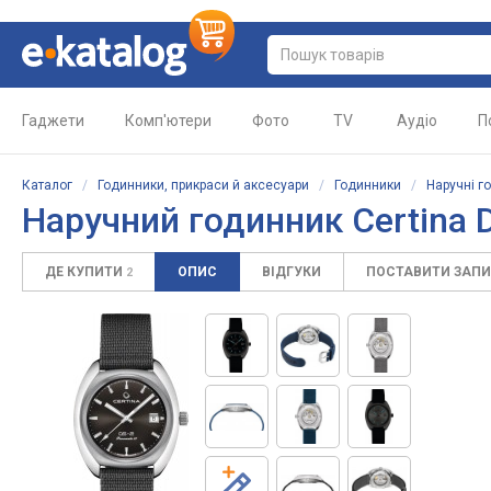
Гаджети
Комп'ютери
Фото
TV
Аудіо
П
Каталог
/
Годинники, прикраси й аксесуари
/
Годинники
/
Наручні г
Наручний годинник
Certina 
ДЕ КУПИТИ
ОПИС
ВІДГУКИ
ПОСТАВИТИ ЗАП
2