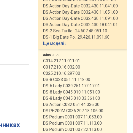
DS Action Day-Date C032.430.11.041.00
DS Action Day-Date C032.430.11.051.00
DS Action Day-Date C032.430.11.091.00
DS Action Day-Date C032.430.18.041.01
DS-2 Sea Turtle…24.607.48.051.10
DS-1 Big Date Po…29.426.11.091.60
Ще моделі
↓
жіночі
C014.217.11.011.01
C017.210.16.032.00
C025.210.16.297.00
DS-8 C033.051.11.118.00
DS-6 Lady C039.251.17.017.01
DS-8 Lady C045.010.11.051.00
DS-8 Lady C045.010.33.361.00
DS Action C032.051.44.036.00
DS PH200M C036.207.18.106.00
DS Podium C001.007.11.053.00
DS Podium C001.007.11.113.00
инниках
DS Podium C001.007.22.113.00