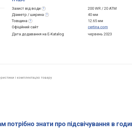
Захист від
води
200 WR / 20 ATM
Діаметр /
ширина
40 мм
Товщина
12.65 мм
Офіційний сайт
certina.com
Дата додавання на E-Katalog
червень 2023
ристики і комплектацію товару
.
ам потрібно знати про підсвічування в год