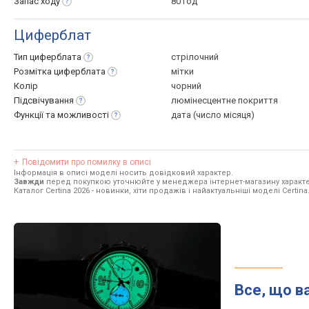
Запас
ходу
80 год
Циферблат
Тип
циферблата
стрілочний
Розмітка
циферблата
мітки
Колір
чорний
Підсвічування
люмінесцентне покриття
Функції та
можливості
дата (число місяця)
Повідомити про помилку в описі
Інформація в описі моделі носить довідковий характер.
Завжди
перед покупкою уточнюйте у менеджера інтернет-магазину характе
Каталог Certina 2026
- новинки, хіти продажів і найактуальніші моделі Certina
Все, що в