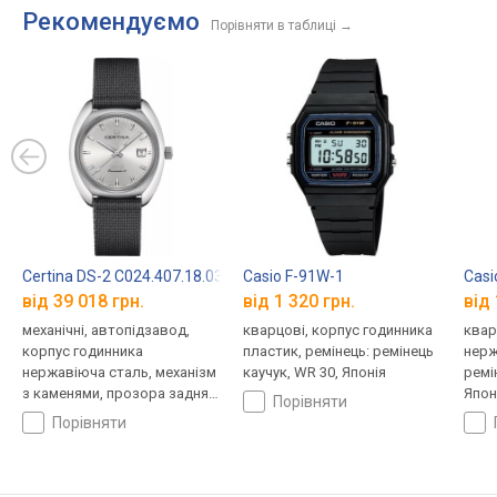
Рекомендуємо
Порівняти в таблиці
→
Certina DS-2 C024.407.18.031.00
Casio F-91W-1
Casi
від 39 018 грн.
від 1 320 грн.
від 
механічні, автопідзавод,
кварцові, корпус годинника
квар
корпус годинника
пластик, ремінець: ремінець
нерж
нержавіюча сталь, механізм
каучук, WR 30, Японія
ремі
з каменями, прозора задня
Япон
порівняти
кришка, ремінець: ремінець
порівняти
нейлон, WR 200, Швейцарія