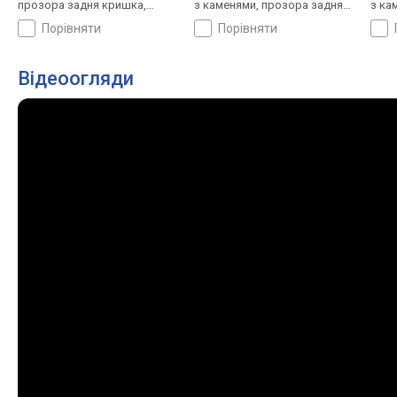
прозора задня кришка,
з каменями, прозора задня
з ка
ремінець: ремінець нейлон,
кришка, ремінець: браслет
криш
порівняти
порівняти
WR 200, Швейцарія
сталь, WR 200, Швейцарія
нейл
Відеоогляди