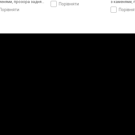
менями, прозора задня
з каменями, 
порівняти
ка, ремінець: ремінець
кришка, ремі
порівняти
порівн
он, WR 200, Швейцарія
нейлон, WR 2