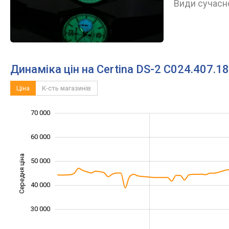
Види сучасно
Динаміка цін на Certina DS-2 C024.407.1
Ціна
К-сть магазинів
15 000
25 000
35 000
80 000
10 000
0
70 000
60 000
Середня ціна
50 000
25 000
40 000
30 000