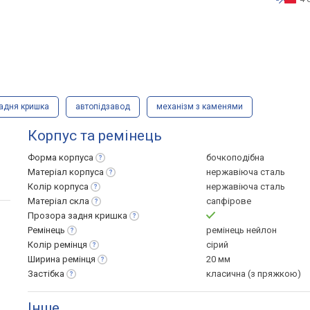
задня кришка
автопідзавод
механізм з каменями
Корпус та ремінець
Форма
корпуса
бочкоподібна
Матеріал
корпуса
нержавіюча сталь
Колір
корпуса
нержавіюча сталь
Матеріал
скла
сапфірове
Прозора задня
кришка
Ремінець
ремінець нейлон
Колір
ремінця
сірий
Ширина
ремінця
20 мм
Застібка
класична (з пряжкою)
Інше