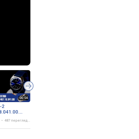
-2
Certina DS-2 Powermatic
8.041.00.
80: Вінтажний Стиль 60-
ew by
х та Інновації "Swiss
487 переглядів
27 жовтня 2022
431 перегляд
om.ua
Made"
C024.407.18.041.00 |
DEKA