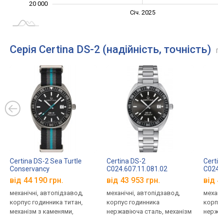
20 000
Січ. 2027
Лип.
Січ. 2025
L
Серія Certina DS-2 (надійність, точність)
Certina DS-2 Sea Turtle
Certina DS-2
Cert
Conservancy
C024.607.11.081.02
C024
C024.607.48.051.10
від 44 190 грн.
від 43 953 грн.
від 
механічні, автопідзавод,
механічні, автопідзавод,
меха
корпус годинника титан,
корпус годинника
корп
механізм з каменями,
нержавіюча сталь, механізм
нерж