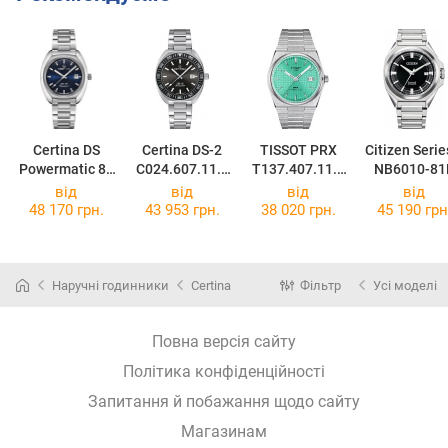
Certina DS
Certina DS-2
TISSOT PRX
Citizen Serie
Powermatic 80
C024.607.11.0
T137.407.11.0
NB6010-81
C024.407.11.0
81.02
91.01
від
від
від
від
41.01
48 170 грн.
43 953 грн.
38 020 грн.
45 190 грн
Наручні годинники
Certina
Фільтр
Усі моделі
Повна версія сайту
Політика конфіденційності
Запитання й побажання щодо сайту
Магазинам