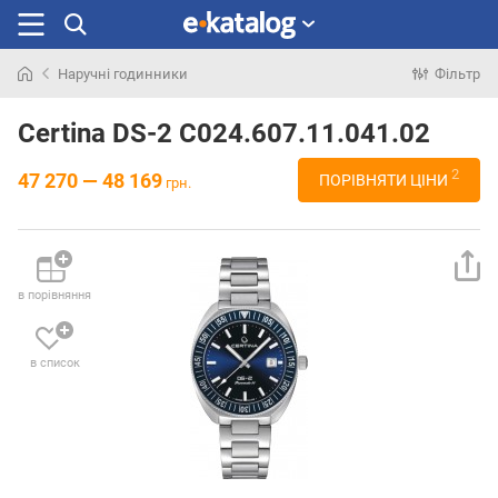
Наручні годинники
Фільтр
Шукали
раніше
Certina DS-2 C024.607.11.041.02
2
47 270 — 48 169
ПОРІВНЯТИ ЦІНИ
грн.
в порівняння
в список