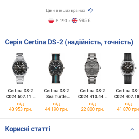
Ціни в інших країнах
985 £
5 190 zł
Серія Certina DS-2 (надійність, точність)
Certina DS-2
Certina DS-2
Certina DS-2
Certina DS-
C024.607.11.0
Sea Turtle
C024.410.44.0
C024.407.18
81.02
Conservancy
81.20
81.00
від
від
від
від
C024.607.48.0
43 953 грн.
44 190 грн.
22 800 грн.
41 870 грн
51.10
Корисні статті