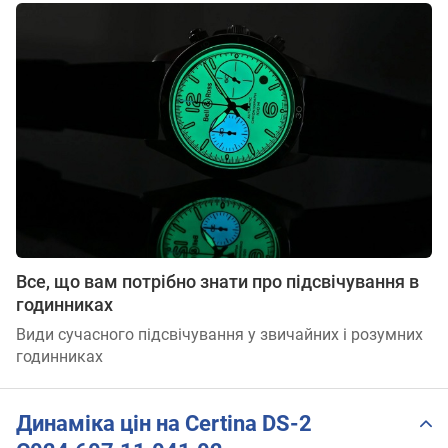
Все, що вам потрібно знати про підсвічування в
годинниках
Види сучасного підсвічування у звичайних і розумних
годинниках
Динаміка цін на Certina DS-2