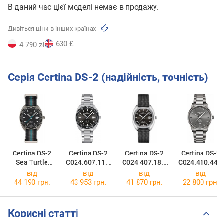
В даний час цієї моделі немає в продажу.
Дивіться ціни в інших країнах
630 £
4 790 zł
Серія Certina DS-2 (надійність, точність)
Certina DS-2
Certina DS-2
Certina DS-2
Certina DS-
Sea Turtle
C024.607.11.0
C024.407.18.0
C024.410.44
Conservancy
81.02
81.00
81.20
від
від
від
від
C024.607.48.0
44 190 грн.
43 953 грн.
41 870 грн.
22 800 грн
51.10
Корисні статті