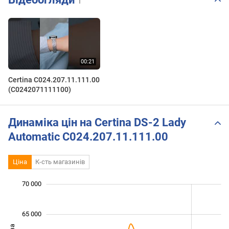
1
Certina C024.207.11.111.00
(C0242071111100)
Динаміка цін на Certina DS-2 Lady
Automatic C024.207.11.111.00
Ціна
К-сть магазинів
 000
 000
 000
 000
 000
 000
 000
70 000
65 000