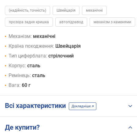
(надійність, точність)
Швейцарія
механічні
прозора задня кришка
автопідзавод
механізм з каменями
Механізм:
механічні
Країна походження:
Швейцарія
Тип циферблата:
стрілочний
Корпус:
сталь
Ремінець:
сталь
Вага:
60 г
Всі характеристики
Докладніше
Де купити?