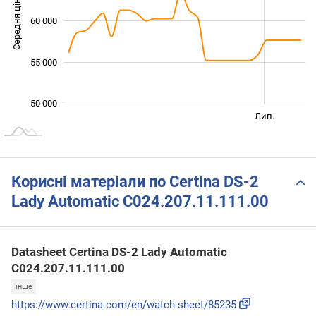
Середня ціна
60 000
50 000
55 000
50 000
Січ. 2026
Січ. 2027
Квіт.
Лип.
L
Корисні матеріали по Certina DS-2
Lady Automatic C024.207.11.111.00
Datasheet Certina DS-2 Lady Automatic
C024.207.11.111.00
інше
https://www.certina.com/en/watch-sheet/85235