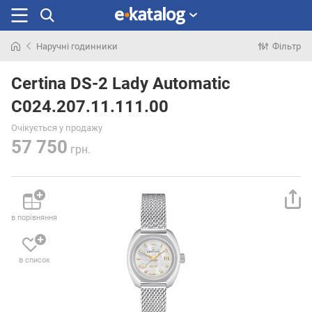
Наручні годинники
Фільтр
Шукали
раніше
Certina DS-2 Lady Automatic
C024.207.11.111.00
Очікується у продажу
57 750
грн.
в порівняння
в список