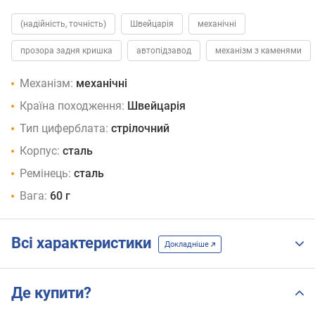
(надійність, точність)
Швейцарія
механічні
прозора задня кришка
автопідзавод
механізм з каменями
Механізм:
механічні
Країна походження:
Швейцарія
Тип циферблата:
стрілочний
Корпус:
сталь
Ремінець:
сталь
Вага:
60 г
Всі характеристики
Докладніше
Де купити?