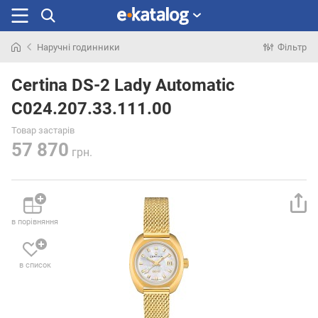
Наручні годинники
Фільтр
Шукали
раніше
Certina DS-2 Lady Automatic
C024.207.33.111.00
Товар застарів
57 870
грн.
в порівняння
в список