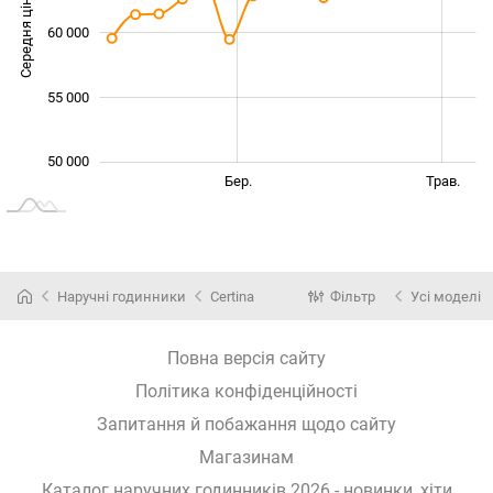
Середня ціна
60 000
54 000
55 000
50 000
Січ. 2026
Лип.
Бер.
Трав.
L
Наручні годинники
Certina
Фільтр
Усі моделі
Повна версія сайту
Політика конфіденційності
Запитання й побажання щодо сайту
Магазинам
Каталог наручних годинників 2026 - новинки, хіти