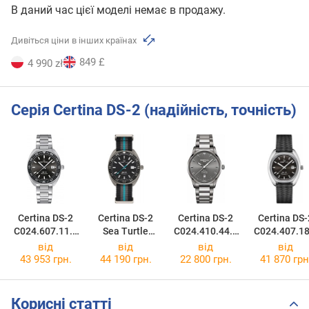
В даний час цієї моделі немає в продажу.
Дивіться ціни в інших країнах
849 £
4 990 zł
Серія Certina DS-2 (надійність, точність)
Certina DS-2
Certina DS-2
Certina DS-2
Certina DS-
C024.607.11.0
Sea Turtle
C024.410.44.0
C024.407.18
81.02
Conservancy
81.20
81.00
від
від
від
від
C024.607.48.0
43 953 грн.
44 190 грн.
22 800 грн.
41 870 грн
51.10
Корисні статті