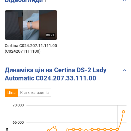
1
Certina C024.207.11.111.00
(C0242071111100)
Динаміка цін на Certina DS-2 Lady
Automatic C024.207.33.111.00
Ціна
К-сть магазинів
 000
 000
 000
 000
 000
 000
 000
70 000
65 000