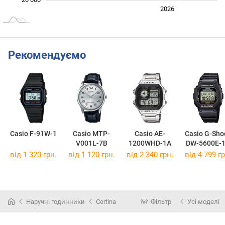
2024
2025
2028
2026
L
Рекомендуємо
Casio F-91W-1
Casio MTP-
Casio AE-
Casio G-Sho
V001L-7B
1200WHD-1A
DW-5600E-
від 1 320 грн.
від 1 120 грн.
від 2 340 грн.
від 4 799 гр
Наручні годинники
Certina
Фільтр
Усі моделі