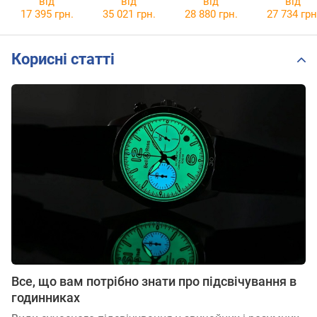
від
від
від
від
31.00
31.00
17 395 грн.
35 021 грн.
28 880 грн.
27 734 грн
Корисні статті
Все, що вам потрібно знати про підсвічування в
годинниках