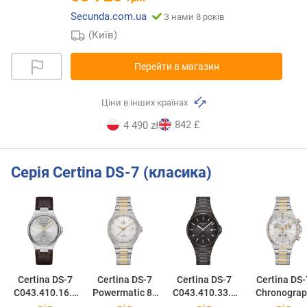
Secunda.com.ua
З нами 8 років
(Київ)
Перейти в магазин
Ціни в інших країнах
842 £
4 490 zł
Серія Certina DS-7 (класика)
Certina DS-7
Certina DS-7
Certina DS-7
Certina DS-
C043.410.16.0
Powermatic 80
C043.410.33.0
Chronograp
31.00
C043.407.22.0
51.00
C043.417.22