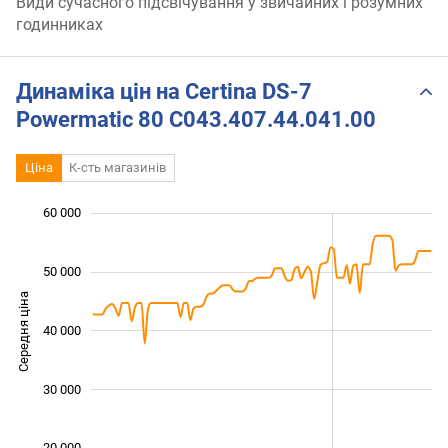
Види сучасного підсвічування у звичайних і розумних
годинниках
Динаміка цін на Certina DS-7
Powermatic 80 C043.407.44.041.00
Ціна
К-сть магазинів
 000
 000
 000
 000
 000
0
60 000
50 000
Середня ціна
40 000
25 000
30 000
20 000