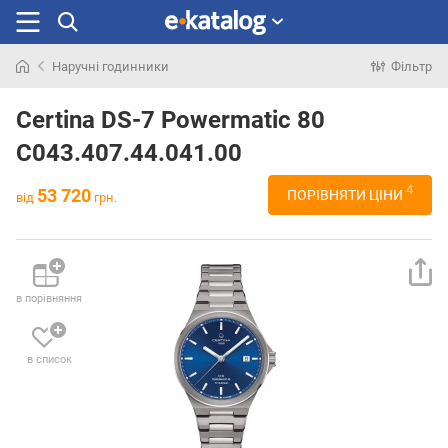
Наручні годинники
Фільтр
Шукали
раніше
Certina DS-7 Powermatic 80
C043.407.44.041.00
4
53 720
ПОРІВНЯТИ ЦІНИ
від
грн.
в порівняння
в список