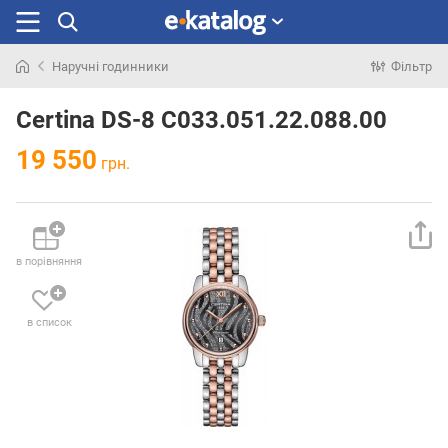
Наручні годинники
Фільтр
Шукали
раніше
Certina DS-8 C033.051.22.088.00
19 550
грн.
в порівняння
в список