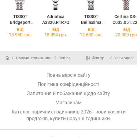
TISSOT
Adriatica
TISSOT
Certina DS-
Bridgeport
A3820.R1R7Q
Bellissima
C033.051.22
Lady
Small Lady
18.00
від
від
від
від
T097.010.11.0
T126.010.11.0
18 950 грн.
18 894 грн.
12 690 грн.
20 300 грн
38.00
13.00
Наручні годинники
Certina
Фільтр
Усі моделі
Повна версія сайту
Політика конфіденційності
Запитання й побажання щодо сайту
Магазинам
Каталог наручних годинників 2026 - новинки, хіти
продажів,
купити наручні годинники
.