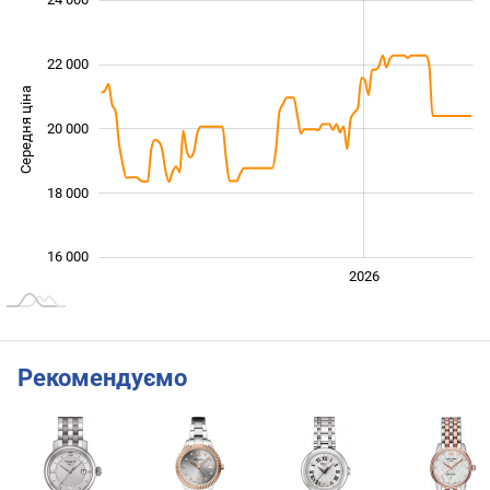
22 000
Середня ціна
20 000
16 000
18 000
16 000
2024
2025
2028
2026
L
Рекомендуємо