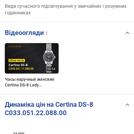
Види сучасного підсвічування у звичайних і розумних
годинниках
Відеоогляди
1
Часы наручные женские
Certina DS-8 Lady
C033.051.11.058.00
Динаміка цін на Certina DS-8
C033.051.22.088.00
 000
 000
 000
 000
 000
 000
24 000