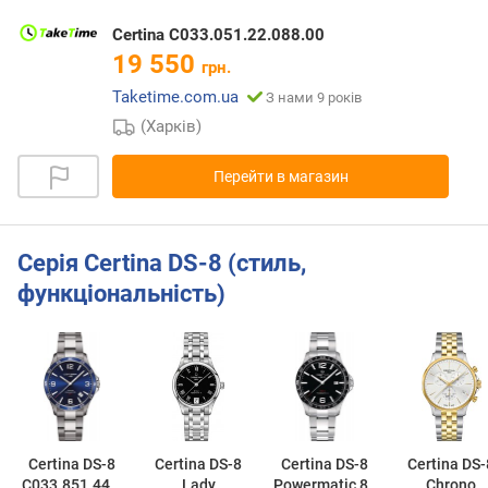
Certina C033.051.22.088.00
19 550
грн.
Taketime.com.ua
З нами 9 років
(Харків)
Перейти в магазин
Серія Certina DS-8 (стиль,
функціональність)
Certina DS-8
Certina DS-8
Certina DS-8
Certina DS-
C033.851.44.0
Lady
Powermatic 80
Chrono