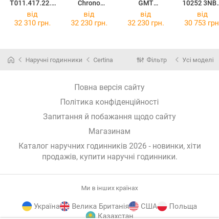
T011.417.22.2
Chrono
GMT
10252 3NB
01.00
C045.417.11.0
C047.452.11.0
NIB
від
від
від
від
51.00
81.00
32 310 грн.
32 230 грн.
32 230 грн.
30 753 грн
Наручні годинники
Certina
Фільтр
Усі моделі
Повна версія сайту
Політика конфіденційності
Запитання й побажання щодо сайту
Магазинам
Каталог наручних годинників 2026 - новинки, хіти
продажів,
купити наручні годинники
.
Ми в інших країнах
Україна
Велика Британія
США
Польща
Казахстан