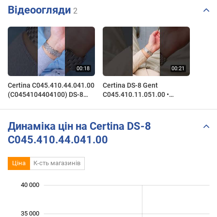
Відеоогляди
2
Certina C045.410.44.041.00
Certina DS-8 Gent
(C0454104404100) DS-8
C045.410.11.051.00 •
Gent Titanium
Zegarek męski
Динаміка цін на Certina DS-8
C045.410.44.041.00
Ціна
К-сть магазинів
 000
 000
 000
 000
 000
 000
 000
40 000
35 000