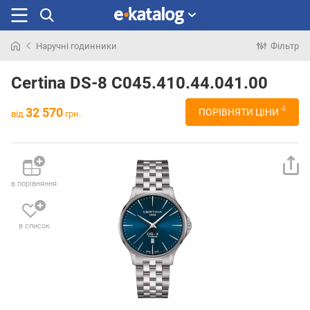
Наручні годинники
Фільтр
Шукали
раніше
Certina DS-8 C045.410.44.041.00
4
32 570
ПОРІВНЯТИ ЦІНИ
від
грн.
в порівняння
в список