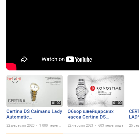
Certina DS Caimano Lady
Обзор швейцарских
CER
Automatic
часов Certina DS
LAD
C035.007.22.117.02
Caimano Lady
C035
22 вересня 2020
1 000 переглядів
22 червня 2021
603 перегляда
25 се
C035.007.11.117.00
Zega
(C0350071111700) -