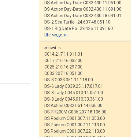
DS Action Day-Date C032.430.11.051.00
DS Action Day-Date C032.430.11.091.00
DS Action Day-Date C032.430.18.041.01
DS-2 Sea Turtle…24.607.48.051.10
DS-1 Big Date Po…29.426.11.091.60
Ще моделі
↓
жіночі
C014.217.11.011.01
C017.210.16.032.00
C025.210.16.297.00
C033.207.16.051.00
DS-8 C033.051.11.118.00
DS-6 Lady C039.251.17.017.01
DS-8 Lady C045.010.11.051.00
DS-8 Lady C045.010.33.361.00
DS Action C032.051.44.036.00
DS PH200M C036.207.18.106.00
DS Podium C001.007.11.053.00
DS Podium C001.007.11.113.00
DS Podium C001.007.22.113.00