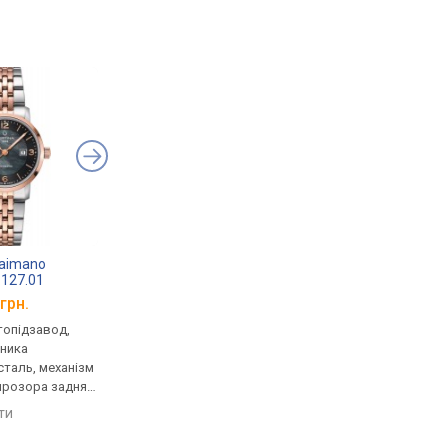
Caimano
Certina DS Caimano
Certina DS Caimano
.127.01
C035.007.11.117.00
C035.207.11.057.00
грн.
від 44 470 грн.
від 31 190 грн.
втопідзавод,
механічні, автопідзавод,
механічні, автопідза
нника
корпус годинника
корпус годинника
таль, механізм
нержавіюча сталь, механізм
нержавіюча сталь, 
прозора задня
з каменями, прозора задня
задня кришка, реміне
нець: браслет
кришка, ремінець: браслет
браслет сталь, WR 10
яти
порівняти
порівняти
0, Швейцарія
сталь, WR 100, Швейцарія
Швейцарія