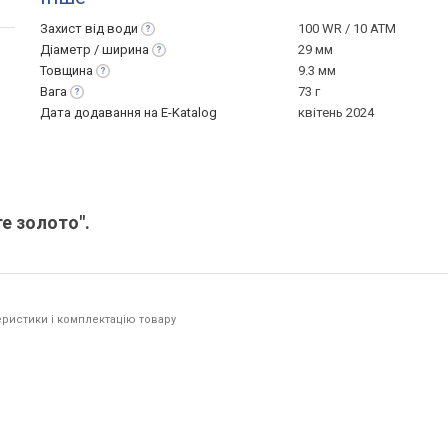
Захист від
води
100 WR / 10 ATM
Діаметр /
ширина
29 мм
Товщина
9.3 мм
Вага
73 г
Дата додавання на E-Katalog
квітень 2024
е золото".
ристики і комплектацію товару
.