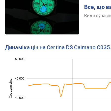
Все, що в
Види сучасно
Динаміка цін на Certina DS Caimano C035
30 000
32 000
34 000
36 000
38 000
55 000
25 000
20 000
50 000
45 000
Середня ціна
34 000
40 000