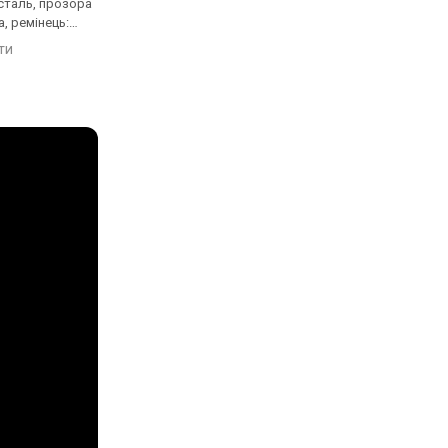
сталь, прозора
браслет сталь, WR 100,
нержавіюча сталь, 
, ремінець:
Швейцарія
задня кришка, реміне
ряний, WR 100,
браслет сталь, WR 10
яти
порівняти
порівняти
Швейцарія