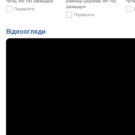
титан, WR 100, Швейцарія
ремінець шкіряний, WR 100,
тита
Швейцарія
порівняти
порівняти
Відеоогляди