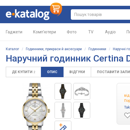
Гаджети
Комп'ютери
Фото
TV
Аудіо
П
Каталог
/
Годинники, прикраси й аксесуари
/
Годинники
/
Наручні г
Наручний годинник
Certina 
ДЕ КУПИТИ
ОПИС
ВІДГУКИ
ПОСТАВИТИ ЗАП
2
ві
Пор
Tak