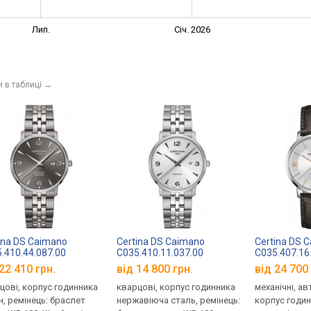
Лип.
Січ. 2026
и в таблиці
→
ina DS Caimano
Certina DS Caimano
Certina DS 
.410.44.087.00
C035.410.11.037.00
C035.407.16
22 410 грн.
від 14 800 грн.
від 24 700 
цові, корпус годинника
кварцові, корпус годинника
механічні, а
н, ремінець: браслет
нержавіюча сталь, ремінець:
корпус годи