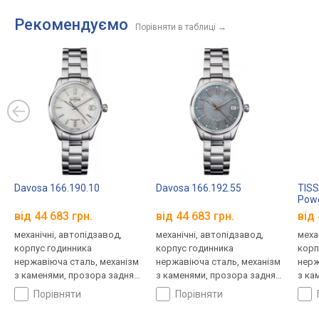
KronosTime.RU
Рекомендуємо
Порівняти в таблиці
→
Davosa 166.190.10
Davosa 166.192.55
TISS
Powe
T108
від 44 683 грн.
від 44 683 грн.
від 
механічні, автопідзавод,
механічні, автопідзавод,
меха
корпус годинника
корпус годинника
корп
нержавіюча сталь, механізм
нержавіюча сталь, механізм
нерж
з каменями, прозора задня
з каменями, прозора задня
з ка
кришка, ремінець: браслет
кришка, ремінець: браслет
криш
порівняти
порівняти
сталь, WR 50, Швейцарія
сталь, WR 50, Швейцарія
(серт
брас