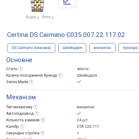
Відео
Фото
4
5
Certina DS Caimano C035.007.22.117.02
DS Caimano (класика)
Швейцарія
механічні
прозора 
Основне
Стать
жіночі
Країна походження
бренду
Швейцарія
Swiss
Made
Механізм
Тип
механізму
механічні
Автопідзавод
Кількість
каменів
24 шт.
Калібр
ETA C26.111
Секундна
стрілка
+