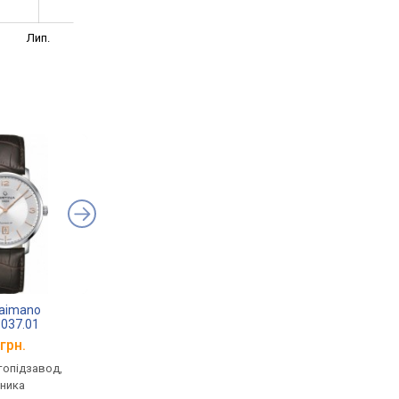
Лип.
Caimano
Certina DS Caimano
Certina DS Caimano
.037.01
C035.410.11.057.00
C035.407.11.057.00
грн.
від 16 300 грн.
від 28 840 грн.
втопідзавод,
кварцові, корпус годинника
механічні, автопідза
нника
нержавіюча сталь, ремінець:
корпус годинника