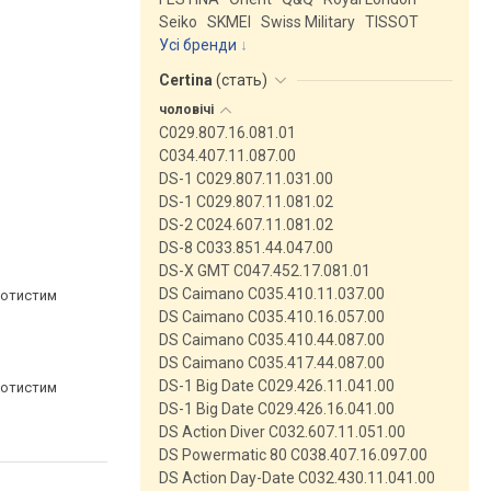
Seiko
SKMEI
Swiss Military
TISSOT
Усі бренди
Certina
(
стать
)
чоловічі
C029.807.16.081.01
C034.407.11.087.00
DS-1 C029.807.11.031.00
DS-1 C029.807.11.081.02
DS-2 C024.607.11.081.02
DS-8 C033.851.44.047.00
DS-X GMT C047.452.17.081.01
DS Caimano C035.410.11.037.00
лотистим
DS Caimano C035.410.16.057.00
DS Caimano C035.410.44.087.00
DS Caimano C035.417.44.087.00
DS-1 Big Date C029.426.11.041.00
лотистим
DS-1 Big Date C029.426.16.041.00
DS Action Diver C032.607.11.051.00
DS Powermatic 80 C038.407.16.097.00
DS Action Day-Date C032.430.11.041.00