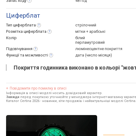
Запас
ходу
48 год
Циферблат
Тип
циферблата
стрілочний
Розмітка
циферблата
мітки + арабські
Колір
білий
перламутровий
Підсвічування
люмінесцентне покриття
Функції та
можливості
дата (число місяця)
Покриття годинника виконано в кольорі "жовт
Повідомити про помилку в описі
Інформація в описі моделі носить довідковий характер.
Завжди
перед покупкою уточнюйте у менеджера інтернет-магазину характе
Каталог Certina 2026
- новинки, хіти продажів і найактуальніші моделі Certina