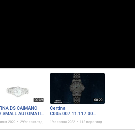
TINA DS CAIMANO
Certina
Y SMALL AUTOMATIC
C035.007.11.117.00
.007.11.117.00
Urban • Zegarek damski
рпня 2020
299 переглядів
19 серпня 2022
112 переглядів
rek / Watch 360