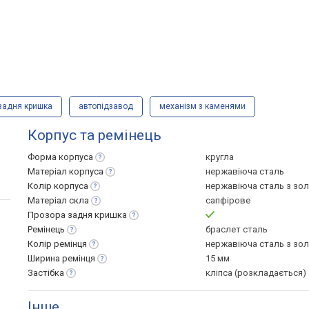
задня кришка
автопідзавод
механізм з каменями
Корпус та ремінець
Форма
корпуса
кругла
Матеріал
корпуса
нержавіюча сталь
Колір
корпуса
нержавіюча сталь з зо
Матеріал
скла
сапфірове
Прозора задня
кришка
Ремінець
браслет сталь
Колір
ремінця
нержавіюча сталь з зо
Ширина
ремінця
15 мм
Застібка
кліпса (розкладається)
Інше