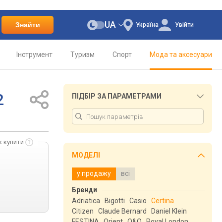
UA
Знайти
Україна
Увійти
Інструмент
Туризм
Спорт
Мода та аксесуари
2
ПІДБІР ЗА ПАРАМЕТРАМИ
к купити
МОДЕЛІ
у продажу
всі
Бренди
Adriatica
Bigotti
Casio
Certina
Citizen
Claude Bernard
Daniel Klein
FESTINA
Orient
Q&Q
Royal London