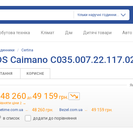
тільки наручні годинники
обутова техніка
Клімат
Дім
Дитячі товари
Авто
одинники
/
Certina
DS Caimano C035.007.22.117.0
ИТАННЯ
КОРИСНЕ
Я
48 260
49 159
грн.
д
до
івняти ціни
→
2
etime.com.ua
→
48 260 грн.
Bezel.com.ua
→
49 159 грн.
в список
додати до порівняння