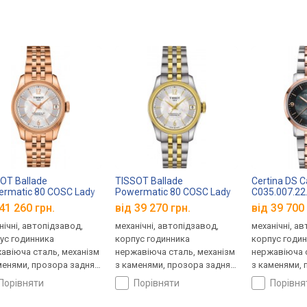
OT Ballade
TISSOT Ballade
Certina DS 
rmatic 80 COSC Lady
Powermatic 80 COSC Lady
C035.007.22
.208.33.117.00
T108.208.22.117.00
41 260 грн.
від 39 270 грн.
від 39 700 
нічні, автопідзавод,
механічні, автопідзавод,
механічні, а
ус годинника
корпус годинника
корпус годи
авіюча сталь, механізм
нержавіюча сталь, механізм
нержавіюча с
менями, прозора задня
з каменями, прозора задня
з каменями, 
ка, хронометр
кришка, хронометр
кришка, ремі
порівняти
порівняти
порівн
ифікація), ремінець:
(сертифікація), ремінець:
сталь, WR 10
лет сталь, WR 50,
браслет сталь, WR 50,