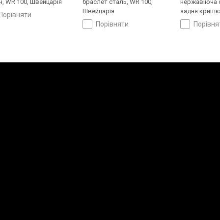
н, WR 100, Швейцарія
браслет сталь, WR 100,
нержавіюча 
Швейцарія
задня кришка
порівняти
ремінець шкі
порівняти
порівн
Швейцарія