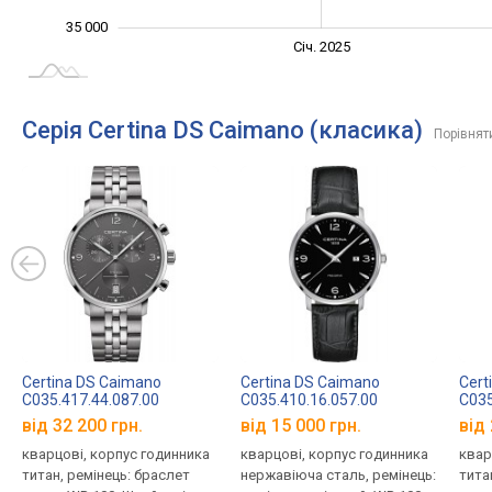
35 000
Січ. 2027
Лип.
Січ. 2025
L
Серія Certina DS Caimano (класика)
Порівнят
Certina DS Caimano
Certina DS Caimano
Cert
C035.417.44.087.00
C035.410.16.057.00
C035
від 32 200 грн.
від 15 000 грн.
від 
кварцові, корпус годинника
кварцові, корпус годинника
квар
титан, ремінець: браслет
нержавіюча сталь, ремінець:
тита