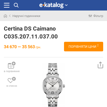
Наручні годинники
Фільтр
Шукали
раніше
Certina DS Caimano
C035.207.11.037.00
2
34 670 — 35 563
ПОРІВНЯТИ ЦІНИ
грн.
в порівняння
в список