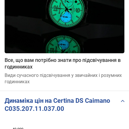
Все, що вам потрібно знати про підсвічування в
годинниках
Види сучасного підсвічування у звичайних і розумних
годинниках
Динаміка цін на Certina DS Caimano
C035.207.11.037.00