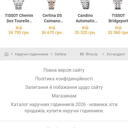
TISSOT Chemin
Certina DS
Candino
TISSOT
Des Tourelles
Caimano
Automatic
Bridgeport
Powermatic 80
C035.007.22.1
C4770/1
Automatic L
від
від
від
від
Lady
17.01
T097.007.11
34 790 грн.
36 670 грн.
35 320 грн.
33 560 грн
T099.207.11.0
13.00
37.00
Наручні годинники
Certina
Фільтр
Усі моделі
Повна версія сайту
Політика конфіденційності
Запитання й побажання щодо сайту
Магазинам
Каталог наручних годинників 2026 - новинки, хіти
продажів,
купити наручні годинники
.