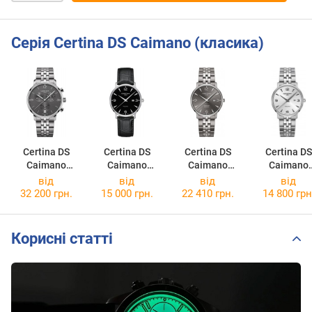
Серія Certina DS Caimano (класика)
Certina DS
Certina DS
Certina DS
Certina DS
Caimano
Caimano
Caimano
Caimano
C035.417.44.0
C035.410.16.0
C035.410.44.0
C035.410.11
від
від
від
від
87.00
57.00
87.00
37.00
32 200 грн.
15 000 грн.
22 410 грн.
14 800 грн
Корисні статті