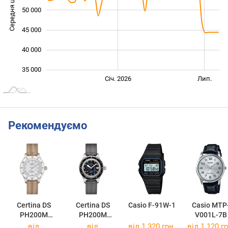
Середня ціна
50 000
35 000
45 000
40 000
35 000
Січ. 2027
Лип.
Січ. 2026
Лип.
L
Рекомендуємо
Certina DS
Certina DS
Casio F-91W-1
Casio MTP
PH200M
PH200M
V001L-7B
C036.207.18.1
C036.207.18.1
від
від
від 1 320 грн.
від 1 120 гр