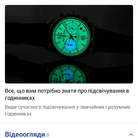
Все, що вам потрібно знати про підсвічування в
годинниках
Види сучасного підсвічування у звичайних і розумних
годинниках
Відеоогляди
8