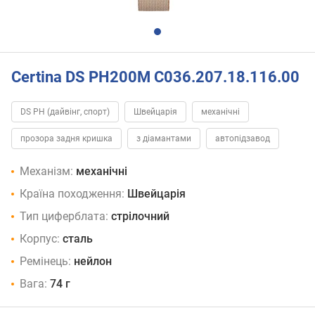
Certina DS PH200M C036.207.18.116.00
DS PH (дайвінг, спорт)
Швейцарія
механічні
прозора задня кришка
з діамантами
автопідзавод
Механізм:
механічні
Країна походження:
Швейцарія
Тип циферблата:
стрілочний
Корпус:
сталь
Ремінець:
нейлон
Вага:
74 г