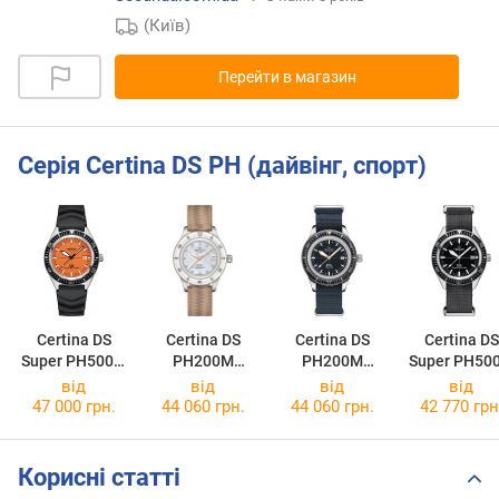
(Київ)
Перейти в магазин
Серія Certina DS PH (дайвінг, спорт)
Certina DS
Certina DS
Certina DS
Certina DS
Super PH500M
PH200M
PH200M
Super PH50
C037.407.17.2
C036.207.18.1
C036.407.18.0
C037.407.18
від
від
від
від
80.10
06.00
40.00
50.00
47 000 грн.
44 060 грн.
44 060 грн.
42 770 грн
Корисні статті