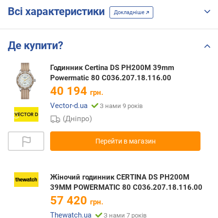
Всі характеристики
Докладніше
Де купити?
Годинник Certina DS PH200M 39mm
Powermatic 80 C036.207.18.116.00
40 194
грн.
Vector-d.ua
З нами 9 років
(Дніпро)
Перейти в магазин
Жіночий годинник CERTINA DS PH200M
39MM POWERMATIC 80 C036.207.18.116.00
57 420
грн.
Thewatch.ua
З нами 7 років