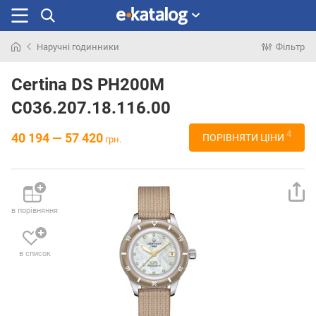
Наручні годинники
Фільтр
Шукали
раніше
Certina DS PH200M
C036.207.18.116.00
4
40 194 — 57 420
ПОРІВНЯТИ ЦІНИ
грн.
в порівняння
в список