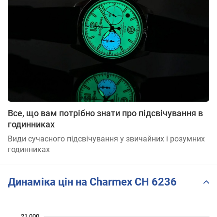
Все, що вам потрібно знати про підсвічування в
годинниках
Види сучасного підсвічування у звичайних і розумних
годинниках
Динаміка цін на Charmex CH 6236
21 000
 000
 000
 000