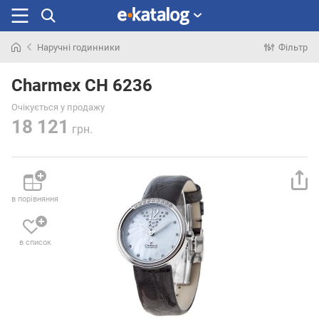
Наручні годинники
Фільтр
Шукали
раніше
Charmex CH 6236
Очікується у продажу
18 121
грн.
в порівняння
в список