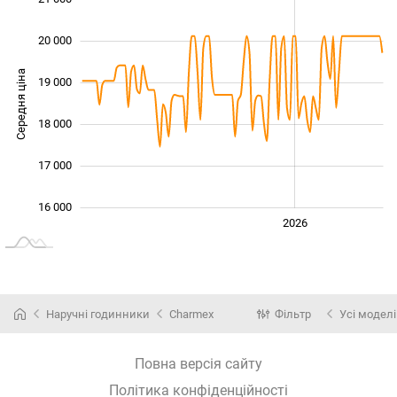
20 000
Середня ціна
19 000
16 000
18 000
17 000
16 000
2024
2025
2028
2026
L
Наручні годинники
Charmex
Фільтр
Усі моделі
Повна версія сайту
Політика конфіденційності