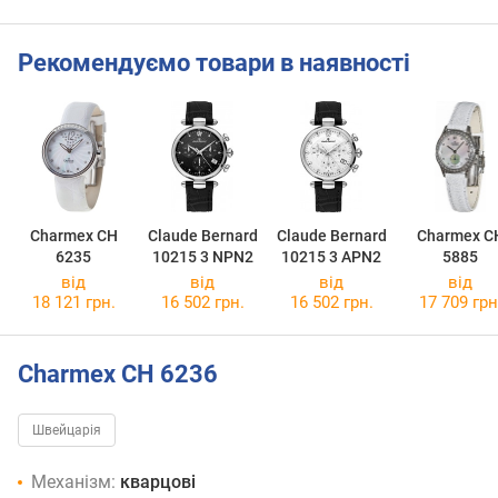
Рекомендуємо товари в наявності
Charmex CH
Claude Bernard
Claude Bernard
Charmex C
6235
10215 3 NPN2
10215 3 APN2
5885
від
від
від
від
18 121 грн.
16 502 грн.
16 502 грн.
17 709 грн
Charmex CH 6236
Швейцарія
Механізм:
кварцові