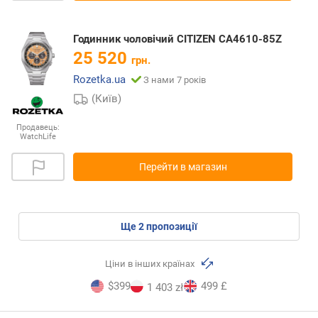
Годинник чоловічий CITIZEN CA4610-85Z
25 520
грн.
Rozetka.ua
З нами 7 років
(Київ)
Продавець:
WatchLife
Перейти в магазин
ще
2
пропозиції
Ціни в інших країнах
$399
499 £
1 403 zł