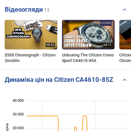
Відеоогляди
13
$500 Chronograph - Citizen
Unboxing The Citizen Crono
Citiz
Zenshin
Sport CA4610-85A
Chron
Titan
Unbox
Динаміка цін на Citizen CA4610-85Z
40 000
 000
 000
 000
35 000
30 000