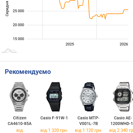
Середня ціна
15 000
25 000
20 000
15 000
2024
2027
2025
2026
L
Рекомендуємо
Citizen
Casio F-91W-1
Casio MTP-
Casio AE-
CA4610-85A
V001L-7B
1200WHD-1
від
від 1 320 грн.
від 1 120 грн.
від 2 340 гр