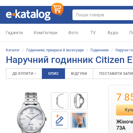
Гаджети
Комп'ютери
Фото
TV
Аудіо
П
Каталог
/
Годинники, прикраси й аксесуари
/
Годинники
/
Наручні г
Наручний годинник Citizen
ДЕ КУПИТИ
ОПИС
ВІДГУКИ
ПОСТАВИТИ ЗАП
1
7 8
Куп
Жіноч
73A