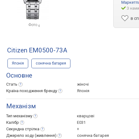
Маркетп
З нами
в с
Фото
4
Citizen EM0500-73A
Японія
сонячна батарея
Основне
Стать
жіночі
Країна походження
бренду
Японія
Механізм
Тип
механізму
кварцові
Калібр
E031
Секундна
стрілка
+
Джерело ходу
(живлення)
сонячна батарея