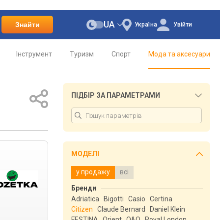
UA
Знайти
Україна
Увійти
Інструмент
Туризм
Спорт
Мода та аксесуари
ПІДБІР ЗА ПАРАМЕТРАМИ
МОДЕЛІ
у продажу
всі
Бренди
Adriatica
Bigotti
Casio
Certina
Citizen
Claude Bernard
Daniel Klein
FESTINA
Orient
Q&Q
Royal London