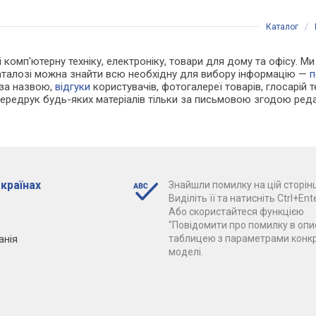
Каталог
/
 і комп'ютерну техніку, електроніку, товари для дому та офісу. М
каталозі можна знайти всю необхідну для вибору інформацію —
п
 за назвою,
відгуки
користувачів, фотогалереї товарів, глосарій те
Передрук будь-яких матеріалів тільки за письмовою згодою реда
 країнах
Знайшли помилку на цій сторінц
Виділіть її та натисніть Ctrl+Ente
Або скористайтеся функцією
"Повідомити про помилку в опис
анія
таблицею з параметрами конк
моделі.