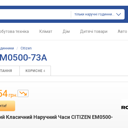
тільки наручні годинники
обутова техніка
Клімат
Дім
Дитячі товари
Авто
одинники
/
Citizen
 EM0500-73A
ИТАННЯ
КОРИСНЕ
4
54
грн.
ити!
ий Класичний Наручний Часи CITIZEN EM0500-