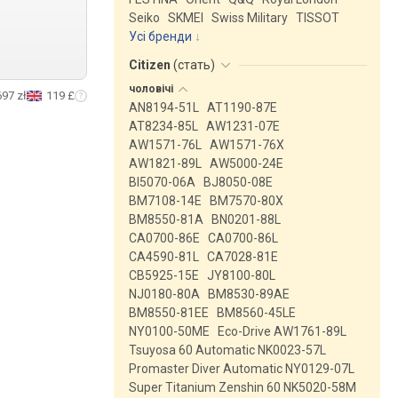
Seiko
SKMEI
Swiss Military
TISSOT
Усі бренди
Citizen
(
стать
)
чоловічі
697 zł
119 £
AN8194-51L
AT1190-87E
AT8234-85L
AW1231-07E
AW1571-76L
AW1571-76X
AW1821-89L
AW5000-24E
BI5070-06A
BJ8050-08E
BM7108-14E
BM7570-80X
BM8550-81A
BN0201-88L
CA0700-86E
CA0700-86L
CA4590-81L
CA7028-81E
CB5925-15E
JY8100-80L
NJ0180-80A
BM8530-89AE
BM8550-81EE
BM8560-45LE
NY0100-50ME
Eco-Drive AW1761-89L
Tsuyosa 60 Automatic NK0023-57L
Promaster Diver Automatic NY0129-07L
Super Titanium Zenshin 60 NK5020-58M