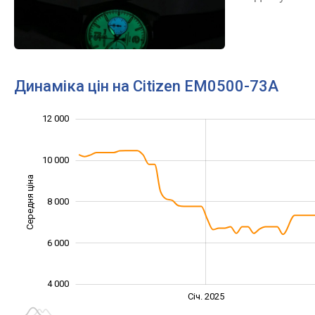
Динаміка цін на Citizen EM0500-73A
14 000
2 000
3 000
5 000
7 000
0
12 000
10 000
Середня ціна
8 000
10 000
6 000
4 000
Січ. 2027
Лип.
Січ. 2025
L