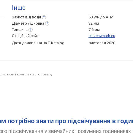
Інше
Захист від
води
50 WR / 5 ATM
Діаметр /
ширина
32 мм
Товщина
7.6 мм
Офіційний сайт
citizenwatch.eu
Дата додавання на E-Katalog
листопад 2020
ристики і комплектацію товару
ам потрібно знати про підсвічування в год
го підсвічування у звичайних і розумних годинниках