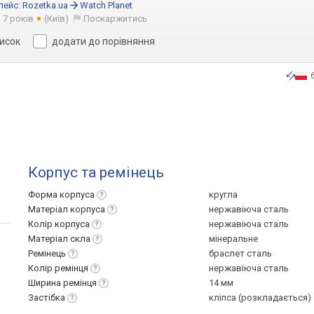
лейс:
Rozetka.ua
Watch Planet
 7 років
(Київ)
Поскаржитись
писок
додати до порівняння
Корпус та ремінець
Форма
корпуса
кругла
Матеріал
корпуса
нержавіюча сталь
Колір
корпуса
нержавіюча сталь
Матеріал
скла
мінеральне
Ремінець
браслет сталь
Колір
ремінця
нержавіюча сталь
Ширина
ремінця
14 мм
Застібка
кліпса (розкладається)