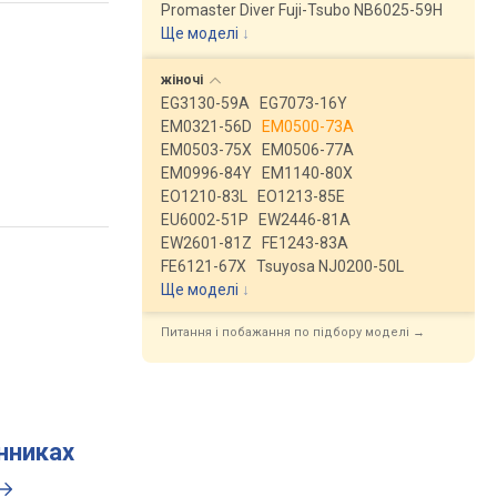
Promaster Diver Fuji-Tsubo NB6025-59H
Ще моделі
↓
жіночі
EG3130-59A
EG7073-16Y
EM0321-56D
EM0500-73A
EM0503-75X
EM0506-77A
EM0996-84Y
EM1140-80X
EO1210-83L
EO1213-85E
EU6002-51P
EW2446-81A
EW2601-81Z
FE1243-83A
FE6121-67X
Tsuyosa NJ0200-50L
Ще моделі
↓
Питання і побажання по підбору моделі →
инниках