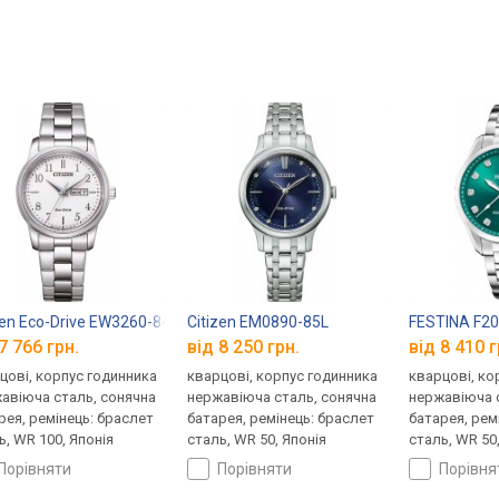
zen Eco-Drive EW3260-84AE
Citizen EM0890-85L
FESTINA F2
7 766 грн.
від 8 250 грн.
від 8 410 г
цові, корпус годинника
кварцові, корпус годинника
кварцові, ко
авіюча сталь, сонячна
нержавіюча сталь, сонячна
нержавіюча 
рея, ремінець: браслет
батарея, ремінець: браслет
батарея, рем
ь, WR 100, Японія
сталь, WR 50, Японія
сталь, WR 50,
порівняти
порівняти
порівн