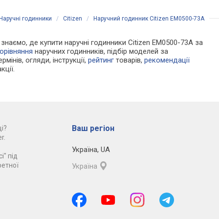
Наручні годинники
/
Citizen
/
Наручний годинник Citizen EM0500-73A
и знаємо, де купити наручні годинники Citizen EM0500-73A за
орівняння
наручних годинників, підбір моделей за
рмінів, огляди, інструкції,
рейтинг
товарів,
рекомендації
кції.
Ваш регіон
і?
r.
Україна
,
UA
і" під
ретної
Україна