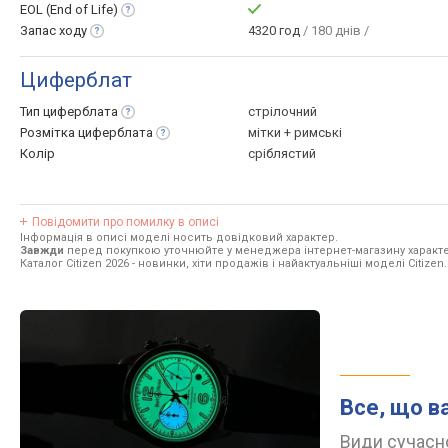
EOL (End of
Life)
Запас
ходу
4320 год
/ 180 днів /
Циферблат
Тип
циферблата
стрілочний
Розмітка
циферблата
мітки + римські
Колір
сріблястий
Повідомити про помилку в описі
Інформація в описі моделі носить довідковий характер.
Завжди
перед покупкою уточнюйте у менеджера інтернет-магазину характе
Каталог Citizen 2026
- новинки, хіти продажів і найактуальніші моделі Citizen.
Все, що в
Види сучасно