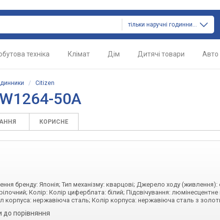
тільки наручні годинники
обутова техніка
Клімат
Дім
Дитячі товари
Авто
одинники
/
Citizen
 EW1264-50A
ТАННЯ
КОРИСНЕ
ження бренду: Японія; Тип механізму: кварцові; Джерело ходу (живлення):
рілочний; Колір: Колір циферблата: білий; Підсвічування: люмінесцентне
іал корпуса: нержавіюча сталь; Колір корпуса: нержавіюча сталь з золо
 до порівняння