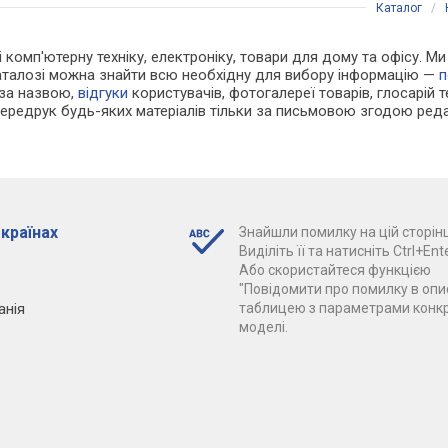
Каталог
/
 і комп'ютерну техніку, електроніку, товари для дому та офісу. М
каталозі можна знайти всю необхідну для вибору інформацію —
п
 за назвою,
відгуки
користувачів, фотогалереї товарів, глосарій те
Передрук будь-яких матеріалів тільки за письмовою згодою реда
 країнах
Знайшли помилку на цій сторінц
Виділіть її та натисніть Ctrl+Ente
Або скористайтеся функцією
"Повідомити про помилку в опис
анія
таблицею з параметрами конк
моделі.