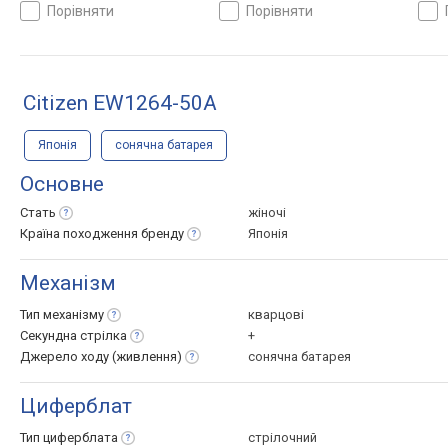
порівняти
порівняти
Citizen EW1264-50A
Японія
сонячна батарея
Основне
Стать
жіночі
Країна походження
бренду
Японія
Механізм
Тип
механізму
кварцові
Секундна
стрілка
+
Джерело ходу
(живлення)
сонячна батарея
Циферблат
Тип
циферблата
стрілочний