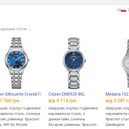
одинники Citizen
→
zen Silhouette Crystal FE1240-81L
Citizen EM0920-86L
Medana 102.
7 766 грн.
від 9 114 грн.
від 9 281 г
цові, корпус годинника
кварцові, корпус годинника
кварцові, ко
авіюча сталь, сонячна
нержавіюча сталь, з
нержавіюча с
рея, ремінець: браслет
діамантами, сонячна
браслет стал
ь, WR 30, Японія
батарея, ремінець: браслет
Швейцарія