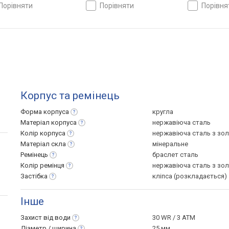
сталь, WR 50, Японія
порівняти
порівняти
порівн
Корпус та ремінець
Форма
корпуса
кругла
Матеріал
корпуса
нержавіюча сталь
Колір
корпуса
нержавіюча сталь з зо
Матеріал
скла
мінеральне
Ремінець
браслет сталь
Колір
ремінця
нержавіюча сталь з зо
Застібка
кліпса (розкладається)
Інше
Захист від
води
30 WR / 3 ATM
Діаметр /
ширина
25 мм