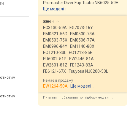
Promaster Diver Fuji-Tsubo NB6025-59H
яти
порівняти
порівняти
Ще моделі
↓
жіночі
EG3130-59A
EG7073-16Y
EM0321-56D
EM0500-73A
EM0503-75X
EM0506-77A
EM0996-84Y
EM1140-80X
EO1210-83L
EO1213-85E
EU6002-51P
EW2446-81A
EW2601-81Z
FE1243-83A
FE6121-67X
Tsuyosa NJ0200-50L
лотистим
Немає в продажу
EW1264-50A
Ще моделі
↓
лотистим
Питання і побажання по підбору моделі →