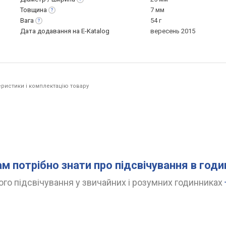
Товщина
7 мм
Вага
54 г
Дата додавання на E-Katalog
вересень 2015
ристики і комплектацію товару
ам потрібно знати про підсвічування в год
го підсвічування у звичайних і розумних годинниках