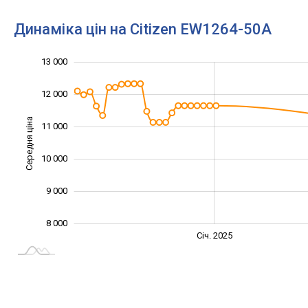
Динаміка цін на Citizen EW1264-50A
13 000
14 000
6 000
7 000
12 000
Середня ціна
11 000
10 000
10 000
9 000
8 000
Жовт.
Жовт.
Лип.
Квіт.
Квіт.
Лип.
Січ. 2025
L