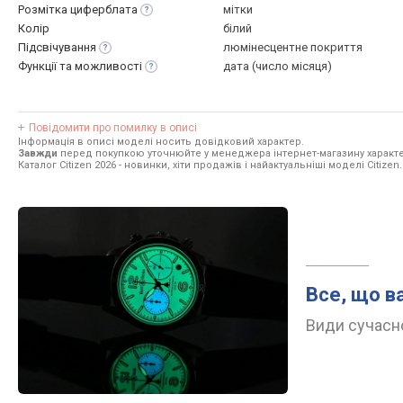
Розмітка
циферблата
мітки
Колір
білий
Підсвічування
люмінесцентне покриття
Функції та
можливості
дата (число місяця)
Повідомити про помилку в описі
Інформація в описі моделі носить довідковий характер.
Завжди
перед покупкою уточнюйте у менеджера інтернет-магазину характе
Каталог Citizen 2026
- новинки, хіти продажів і найактуальніші моделі Citizen.
Все, що в
Види сучасно