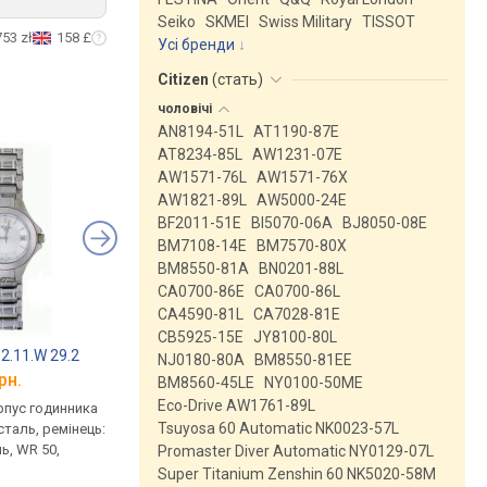
Seiko
SKMEI
Swiss Military
TISSOT
753 zł
158 £
Усі бренди
Citizen
(
стать
)
чоловічі
AN8194-51L
AT1190-87E
AT8234-85L
AW1231-07E
AW1571-76L
AW1571-76X
AW1821-89L
AW5000-24E
BF2011-51E
BI5070-06A
BJ8050-08E
BM7108-14E
BM7570-80X
BM8550-81A
BN0201-88L
CA0700-86E
CA0700-86L
CA4590-81L
CA7028-81E
CB5925-15E
JY8100-80L
2.11.W 29.2
Citizen EO1210-83L
FESTINA F20068/6
NJ0180-80A
BM8550-81EE
рн.
від 9 960 грн.
від 9 930 грн.
BM8560-45LE
NY0100-50ME
Eco-Drive AW1761-89L
рпус годинника
кварцові, корпус годинника
кварцові, корпус го
Tsuyosa 60 Automatic NK0023-57L
таль, ремінець:
нержавіюча сталь, сонячна
нержавіюча сталь, р
ь, WR 50,
батарея, ремінець: браслет
браслет сталь, WR 50
Promaster Diver Automatic NY0129-07L
сталь, WR 100, Японія
Іспанія
Super Titanium Zenshin 60 NK5020-58M