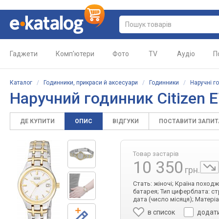
Гаджети
Комп'ютери
Фото
TV
Аудіо
П
Каталог
/
Годинники, прикраси й аксесуари
/
Годинники
/
Наручні г
Наручний годинник Citizen
ДЕ КУПИТИ
ОПИС
ВІДГУКИ
ПОСТАВИТИ ЗАПИ
Товар застарів
10 350
грн.
Стать: жіночі; Країна поход
батарея; Тип циферблата: ст
дата (число місяця); Матер
в список
додати