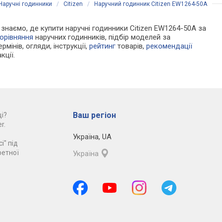
Наручні годинники
/
Citizen
/
Наручний годинник Citizen EW1264-50A
и знаємо, де купити наручні годинники Citizen EW1264-50A за
орівняння
наручних годинників, підбір моделей за
рмінів, огляди, інструкції,
рейтинг
товарів,
рекомендації
кції.
Ваш регіон
і?
r.
Україна
,
UA
і" під
ретної
Україна