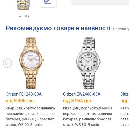
Фото
3
Рекомендуємо товари в наявності
Наручні г
Citizen FE1243-83A
Citizen EW2480-83A
Citi
від 9 306 грн.
від 8 954 грн.
від 
кварцові, корпус годинника
кварцові, корпус годинника
квар
нержавіюча сталь, сонячна
нержавіюча сталь, сонячна
нерж
батарея, ремінець: браслет
батарея, ремінець: браслет
бата
сталь, WR 50, Японія
сталь, WR 30, Японія
стал