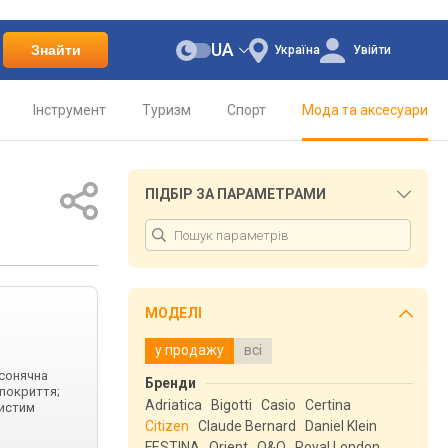
UA
Знайти
Україна
Увійти
Інструмент
Туризм
Спорт
Мода та аксесуари
ПІДБІР ЗА ПАРАМЕТРАМИ
МОДЕЛІ
у продажу
всі
 сонячна
Бренди
 покриття;
Adriatica
Bigotti
Casio
Certina
тистим
Citizen
Claude Bernard
Daniel Klein
FESTINA
Orient
Q&Q
Royal London