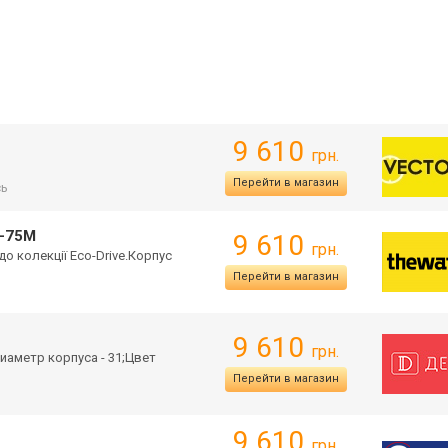
9 610
грн.
Перейти в магазин
сь
1-75M
9 610
грн.
до колекції Eco-Dr
ive.Корпус
Перейти в магазин
9 610
грн.
иаметр корпуса - 31;Цвет
Перейти в магазин
9 610
грн.