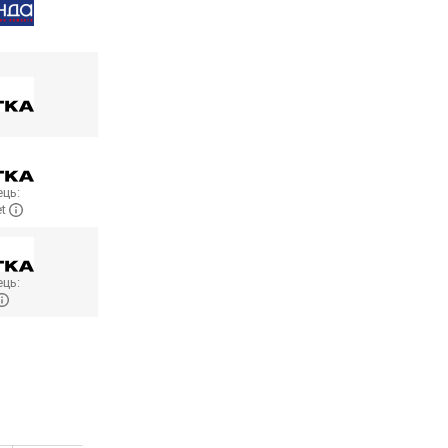
ць:
et
ць: