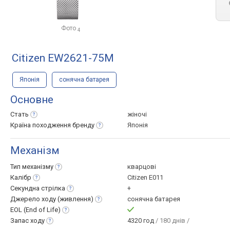
Фото
4
Citizen EW2621-75M
Японія
сонячна батарея
Основне
Стать
жіночі
Країна походження
бренду
Японія
Механізм
Тип
механізму
кварцові
Калібр
Citizen E011
Секундна
стрілка
+
Джерело ходу
(живлення)
сонячна батарея
EOL (End of
Life)
Запас
ходу
4320 год
/ 180 днів /