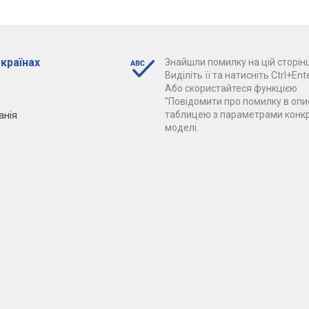
 країнах
Знайшли помилку на цій сторінц
Виділіть її та натисніть Ctrl+Ente
Або скористайтеся функцією
"Повідомити про помилку в опис
анія
таблицею з параметрами конк
моделі.