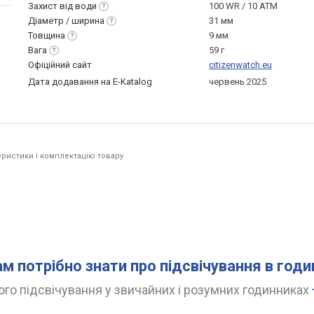
Захист від
води
100 WR / 10 ATM
Діаметр /
ширина
31 мм
Товщина
9 мм
Вага
59 г
Офіційний сайт
citizenwatch.eu
Дата додавання на E-Katalog
червень 2025
ристики і комплектацію товару
ам потрібно знати про підсвічування в год
го підсвічування у звичайних і розумних годинниках