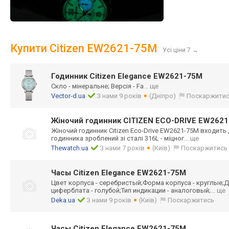
Купити Citizen EW2621-75M
Усі ціни 7
→
Годинник Citizen Elegance EW2621-75M
Скло - мінеральне; Версія - Fa
... ще
Vector-d.ua
З нами 9 років
(Дніпро)
Поскаржити
Жіночий годинник CITIZEN ECO-DRIVE EW262
Жіночий годинник Citizen Eco-Drive EW262
1-75M входить 
годинника зроблений зі сталі 316L - міцног
... ще
Thewatch.ua
З нами 7 років
(Київ)
Поскаржитись
Часы Citizen Elegance EW2621-75M
Цвет корпуса - серебристый;Фор
ма корпуса - круглые;Д
циферблата - голубой;Тип индикации - аналоговый;
... ще
Deka.ua
З нами 9 років
(Київ)
Поскаржитись
Часы Citizen Elegance EW2621-75M