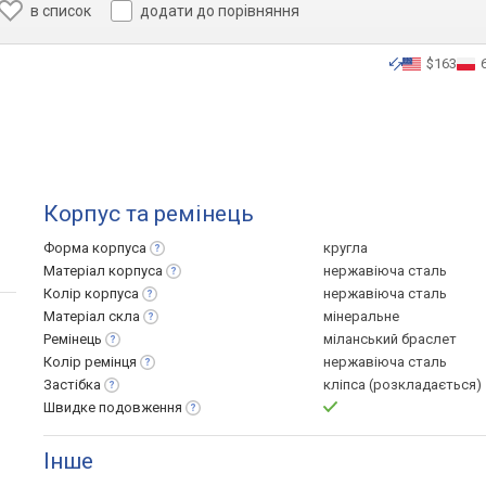
в список
додати до порівняння
$163
Корпус та ремінець
Форма
корпуса
кругла
Матеріал
корпуса
нержавіюча сталь
Колір
корпуса
нержавіюча сталь
Матеріал
скла
мінеральне
Ремінець
міланський браслет
Колір
ремінця
нержавіюча сталь
Застібка
кліпса (розкладається)
Швидке
подовження
Інше