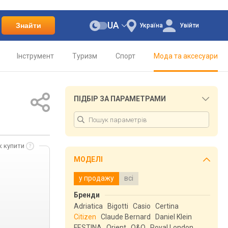
UA
Знайти
Україна
Увійти
Інструмент
Туризм
Спорт
Мода та аксесуари
ПІДБІР ЗА ПАРАМЕТРАМИ
к купити
МОДЕЛІ
у продажу
всі
Бренди
Adriatica
Bigotti
Casio
Certina
Citizen
Claude Bernard
Daniel Klein
FESTINA
Orient
Q&Q
Royal London