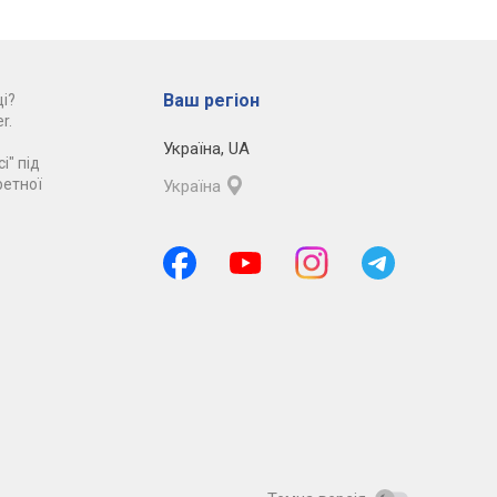
Ваш регіон
і?
r.
Україна
,
UA
і" під
ретної
Україна