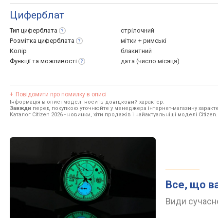
Циферблат
Тип
циферблата
стрілочний
Розмітка
циферблата
мітки + римські
Колір
блакитний
Функції та
можливості
дата (число місяця)
Повідомити про помилку в описі
Інформація в описі моделі носить довідковий характер.
Завжди
перед покупкою уточнюйте у менеджера інтернет-магазину характе
Каталог Citizen 2026
- новинки, хіти продажів і найактуальніші моделі Citizen.
Все, що в
Види сучасно