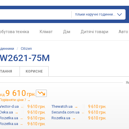
тільки наручні годинники
обутова техніка
Клімат
Дім
Дитячі товари
Авто
одинники
/
Citizen
 EW2621-75M
ИТАННЯ
КОРИСНЕ
Я
9 610
грн.
від
Порівняти ціни
→
7
Vector-d.ua
→
9 610 грн.
Thewatch.ua
→
9 610 грн.
Deka.ua
→
9 610 грн.
Secunda.com.ua
→
9 610 грн.
Rozetka.ua
→
9 610 грн.
Rozetka.ua
→
9 610 грн.
Rozetka.ua
→
9 610 грн.