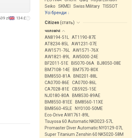
Seiko
SKMEI
Swiss Military
TISSOT
Усі бренди
639 zł
134 £
Citizen
(
стать
)
чоловічі
AN8194-51L
AT1190-87E
AT8234-85L
AW1231-07E
AW1571-76L
AW1571-76X
AW1821-89L
AW5000-24E
BF2011-51E
BI5070-06A
BJ8050-08E
BM7108-14E
BM7570-80X
BM8550-81A
BN0201-88L
CA0700-86E
CA0700-86L
CA7028-81E
CB5925-15E
NJ0180-80A
BM8530-89AE
BM8550-81EE
BM8560-11XE
BM8560-45LE
NY0100-50ME
Eco-Drive AW1761-89L
Tsuyosa 60 Automatic NK0023-57L
Promaster Diver Automatic NY0129-07L
Super Titanium Zenshin 60 NK5020-58M