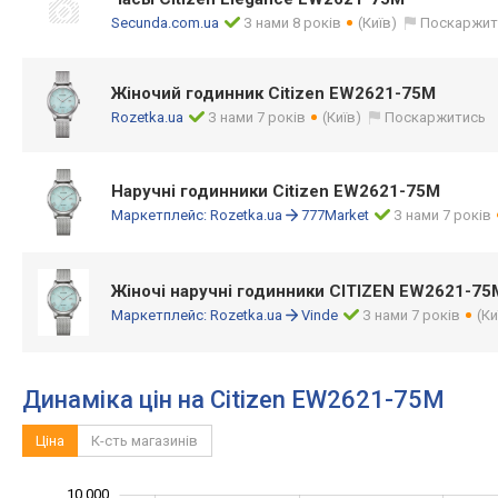
Secunda.com.ua
З нами 8 років
(Київ)
Поскаржит
Жіночий годинник Citizen EW2621-75M
Rozetka.ua
З нами 7 років
(Київ)
Поскаржитись
Наручні годинники Citizen EW2621-75M
Маркетплейс:
Rozetka.ua
777Market
З нами 7 років
Жіночі наручні годинники CITIZEN EW2621-75
Маркетплейс:
Rozetka.ua
Vinde
З нами 7 років
(Ки
Динаміка цін на Citizen EW2621-75M
Ціна
К-сть магазинів
11 000
5 500
6 500
7 500
5 000
4 000
10 000