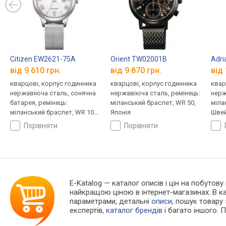
Citizen EW2621-75A
Orient TW02001B
Adri
від 9 610 грн.
від 9 870 грн.
від 
кварцові, корпус годинника
кварцові, корпус годинника
квар
нержавіюча сталь, сонячна
нержавіюча сталь, ремінець:
нерж
батарея, ремінець:
міланський браслет, WR 50,
міла
міланський браслет, WR 100,
Японія
Швей
Японія
порівняти
порівняти
E-Katalog
— каталог описів і цін на побутову
найкращою ціною в інтернет-магазинах. В 
параметрами, детальні
описи
, пошук товару
експертів,
каталог брендів
і багато іншого. 