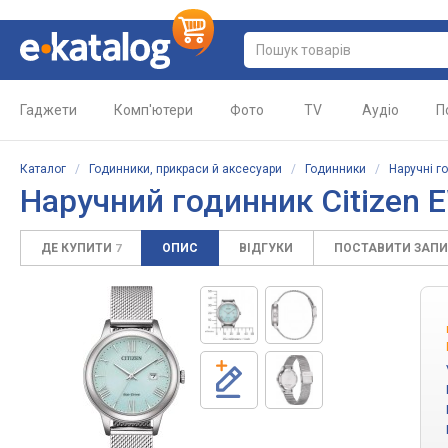
Гаджети
Комп'ютери
Фото
TV
Аудіо
П
Каталог
/
Годинники, прикраси й аксесуари
/
Годинники
/
Наручні г
Наручний годинник Citizen
ДЕ КУПИТИ
ОПИС
ВІДГУКИ
ПОСТАВИТИ ЗАП
7