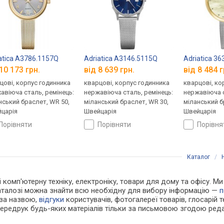
atica A3786.1157Q
Adriatica A3146.5115Q
Adriatica 3
10 173 грн.
від 8 639 грн.
від 8 484 г
цові, корпус годинника
кварцові, корпус годинника
кварцові, ко
авіюча сталь, ремінець:
нержавіюча сталь, ремінець:
нержавіюча с
нський браслет, WR 50,
міланський браслет, WR 30,
міланський б
царія
Швейцарія
Швейцарія
порівняти
порівняти
порівн
Каталог
/
 і комп'ютерну техніку, електроніку, товари для дому та офісу. 
каталозі можна знайти всю необхідну для вибору інформацію —
п
 за назвою,
відгуки
користувачів, фотогалереї товарів, глосарій те
Передрук будь-яких матеріалів тільки за письмовою згодою реда