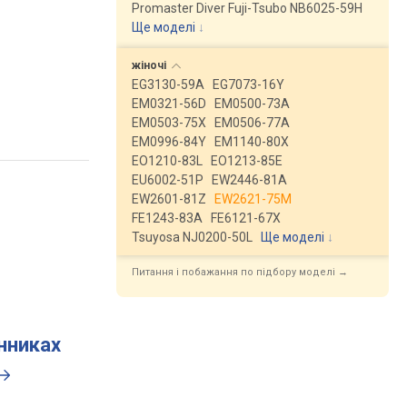
Promaster Diver Fuji-Tsubo NB6025-59H
Ще моделі
↓
жіночі
EG3130-59A
EG7073-16Y
EM0321-56D
EM0500-73A
EM0503-75X
EM0506-77A
EM0996-84Y
EM1140-80X
EO1210-83L
EO1213-85E
EU6002-51P
EW2446-81A
EW2601-81Z
EW2621-75M
FE1243-83A
FE6121-67X
Tsuyosa NJ0200-50L
Ще моделі
↓
Питання і побажання по підбору моделі →
инниках