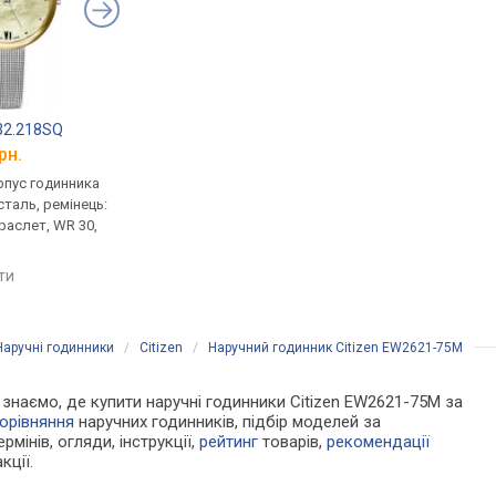
632.218SQ
Adriatica 3745.518FQ
Adriatica 3739.516
рн.
від 9 902 грн.
від 10 031 грн.
рпус годинника
кварцові, корпус годинника
кварцові, корпус го
таль, ремінець:
нержавіюча сталь, ремінець:
нержавіюча сталь, р
раслет, WR 30,
міланський браслет, WR 30,
міланський браслет, 
Швейцарія
Швейцарія
яти
порівняти
порівняти
Наручні годинники
/
Citizen
/
Наручний годинник Citizen EW2621-75M
Ми знаємо, де купити наручні годинники Citizen EW2621-75M за
орівняння
наручних годинників, підбір моделей за
рмінів, огляди, інструкції,
рейтинг
товарів,
рекомендації
кції.