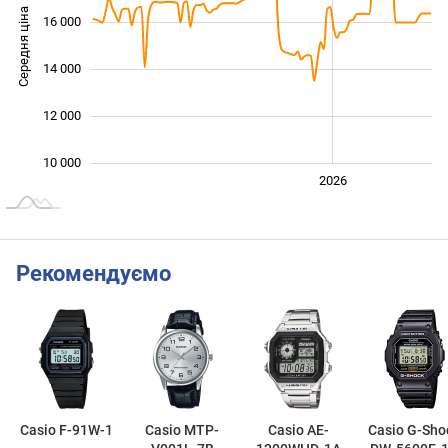
Середня ціна
16 000
10 000
14 000
12 000
10 000
2024
2025
2028
2026
L
Рекомендуємо
Casio F-91W-1
Casio MTP-
Casio AE-
Casio G-Sho