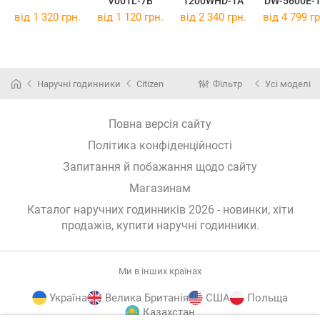
V001L-7B
1200WHD-1A
DW-5600E-
від 1 320 грн.
від 1 120 грн.
від 2 340 грн.
від 4 799 гр
Наручні годинники
Citizen
Фільтр
Усі моделі
Повна версія сайту
Політика конфіденційності
Запитання й побажання щодо сайту
Магазинам
Каталог наручних годинників 2026 - новинки, хіти
продажів,
купити наручні годинники
.
Ми в інших країнах
Україна
Велика Британія
США
Польща
Казахстан