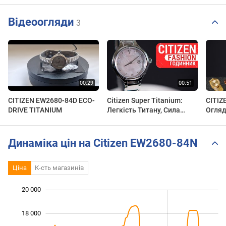
Відеоогляди
3
CITIZEN EW2680-84D ECO-
Citizen Super Titanium:
CITIZ
DRIVE TITANIUM
Легкість Титану, Сила
Огляд
Сонця та Блиск Діамантів!
secun
| EW2680-84Y | Огляд DEKA
Динаміка цін на Citizen EW2680-84N
Ціна
К-сть магазинів
20 000
 000
 000
 000
18 000