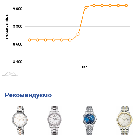
9 000
Середня ціна
8 800
8 400
8 600
8 400
Трав.
Вер.
Лип.
L
Рекомендуємо