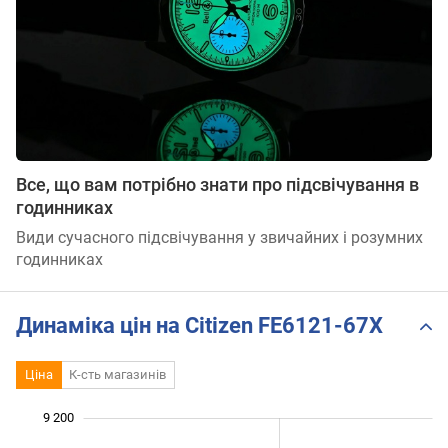
Все, що вам потрібно знати про підсвічування в
годинниках
Види сучасного підсвічування у звичайних і розумних
годинниках
Динаміка цін на Citizen FE6121-67X
Ціна
К-сть магазинів
 200
 300
 500
 700
 400
 000
9 200