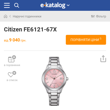
Наручні годинники
Фільтр
Шукали
раніше
Citizen FE6121-67X
6
9 040
ПОРІВНЯТИ ЦІНИ
від
грн.
в порівняння
в список