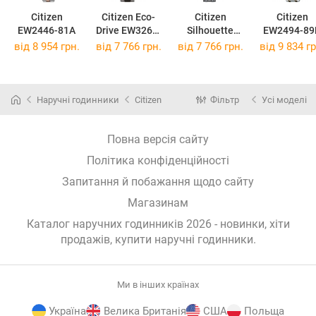
Citizen
Citizen Eco-
Citizen
Citizen
EW2446-81A
Drive EW3260-
Silhouette
EW2494-89
84AE
Crystal
від 8 954 грн.
від 7 766 грн.
від 7 766 грн.
від 9 834 гр
FE1240-81L
Наручні годинники
Citizen
Фільтр
Усі моделі
Повна версія сайту
Політика конфіденційності
Запитання й побажання щодо сайту
Магазинам
Каталог наручних годинників 2026 - новинки, хіти
продажів,
купити наручні годинники
.
Ми в інших країнах
Україна
Велика Британія
США
Польща