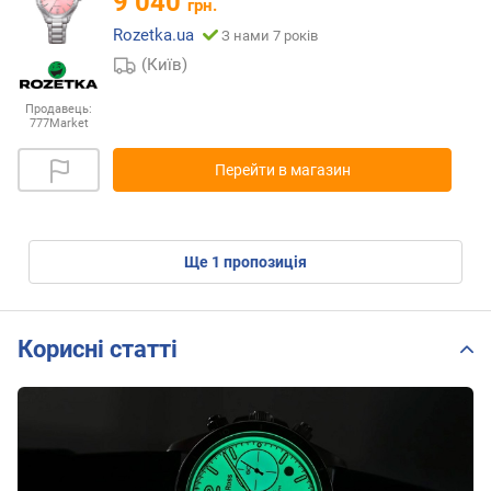
9 040
грн.
Rozetka.ua
З нами 7 років
(Київ)
Продавець:
777Market
Перейти в магазин
ще
1
пропозиція
Корисні статті