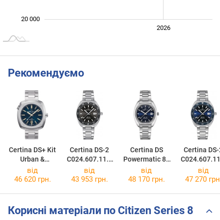
20 000
2024
2025
2028
2026
L
Рекомендуємо
Certina DS+ Kit
Certina DS-2
Certina DS
Certina DS-
Urban &
C024.607.11.0
Powermatic 80
C024.607.11
Heritage
81.02
C024.407.11.0
41.02
від
від
від
від
C041.407.19.0
41.01
46 620 грн.
43 953 грн.
48 170 грн.
47 270 грн
41.01
Корисні матеріали по Citizen Series 8