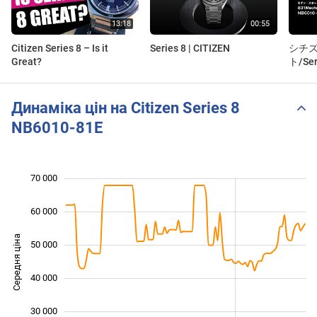
Citizen Series 8 – Is it
Series 8 | CITIZEN
シチズ
Great?
ト/Ser
NB601
Динаміка цін на Citizen Series 8
NB6010-81E
70 000
 000
 000
0
60 000
Середня ціна
50 000
20 000
40 000
30 000