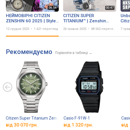
НЕЙМОВІРНІ CITIZEN
CITIZEN SUPER
Unb
ZENSHIN 60 2025 | Style-
TITANIUM™ | Zenshin
Citi
Time
2025
58P 
12 грудня 2025
1 621 перегляд
26 травня 2025
48 562 перегляда
7 тра
Рекомендуємо
Порівняти в таблиці
→
Citizen Super Titanium Zenshin 60 NK5020-58X
Casio F-91W-1
Casi
від 30 070 грн.
від 1 320 грн.
від 