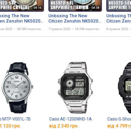
oxing The New
Unboxing The New
Unboxing T
zen Zenshin NK5020-
Citizen Zenshin NK5020-
Citizen Zen
Super Titanium
58L Super Titanium
58X Super 
вня 2025
28 589 переглядів
7 травня 2025
18 298 переглядів
8 травня 2025
o MTP-V001L-7B
Casio AE-1200WHD-1A
Casio G-Sho
1 120 грн.
від 2 340 грн.
від 4 799 г