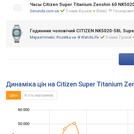
Часы Citizen Super Titanium Zenshin 60 NK502
Secunda.com.ua
З нами 8 років
(Київ)
Поскаржит
Годинник чоловічий CITIZEN NK5020-58L Super
Маркетплейс:
Rozetka.ua
WatchLife
З нами 7 років
Динаміка цін на Citizen Super Titanium Z
Ціна
К-сть магазинів
-10 000
15 000
25 000
70 000
5 000
0
60 000
50 000