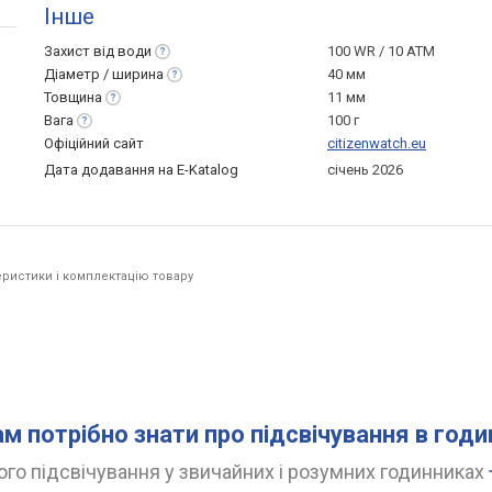
Інше
Захист від
води
100 WR / 10 ATM
Діаметр /
ширина
40 мм
Товщина
11 мм
Вага
100 г
Офіційний сайт
citizenwatch.eu
Дата додавання на E-Katalog
січень 2026
ристики і комплектацію товару
ам потрібно знати про підсвічування в год
го підсвічування у звичайних і розумних годинниках