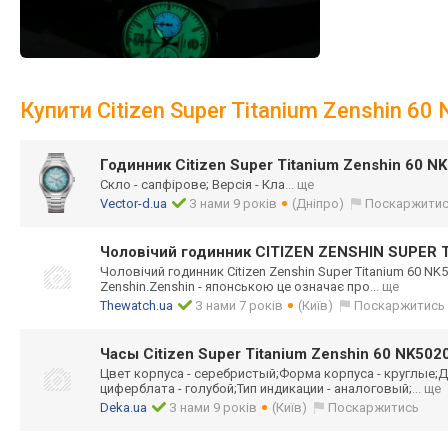
Купити Citizen Super Titanium Zenshin 6
Годинник Citizen Super Titanium Zenshin 60 N
Скло - сапфірове; Версія - Кла
... ще
Vector-d.ua
З нами 9 років
(Дніпро)
Поскаржити
Чоловічий годинник CITIZEN ZENSHIN SUPER 
Чоловічий годинник Citizen Zenshin Super Titanium 60 N
Zenshin.Zenshin - японською це означає про
... ще
Thewatch.ua
З нами 7 років
(Київ)
Поскаржитись
Часы Citizen Super Titanium Zenshin 60 NK502
Цвет корпуса - серебристый;Фор
ма корпуса - круглые;Д
циферблата - голубой;Тип индикации - аналоговый;
... ще
Deka.ua
З нами 9 років
(Київ)
Поскаржитись