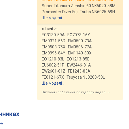
Super Titanium Zenshin 60 NK5020-58M
Promaster Diver Fuji-Tsubo NB6025-59H
Ще моделі
↓
жіночі
EG3130-59A
EG7073-16Y
EM0321-56D
EM0500-73A
EM0503-75X
EM0506-77A
EM0996-84Y
EM1140-80X
EO1210-83L
EO1213-85E
EU6002-51P
EW2446-81A
EW2601-81Z
FE1243-83A
FE6121-67X
Tsuyosa NJ0200-50L
Ще моделі
↓
Питання і побажання по підбору моделі →
инниках