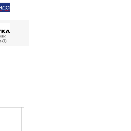
ць:
fe