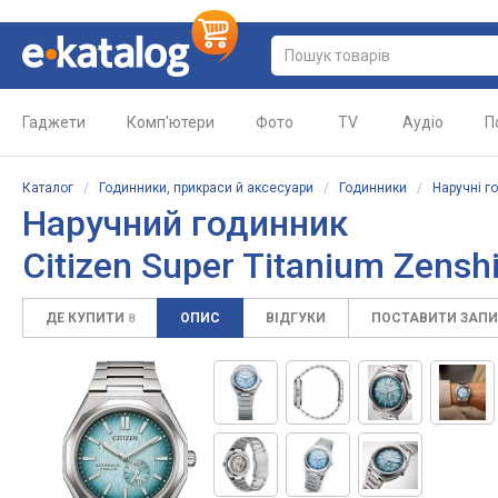
Гаджети
Комп'ютери
Фото
TV
Аудіо
П
Каталог
/
Годинники, прикраси й аксесуари
/
Годинники
/
Наручні г
Наручний годинник
Citizen Super Titanium Zens
ДЕ КУПИТИ
ОПИС
ВІДГУКИ
ПОСТАВИТИ ЗАП
8