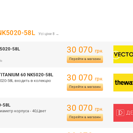
0 NK5020-58L
Усі ціни 8
→
30 070
K5020-58L
грн.
Перейти в магазин
сь
TITANIUM 60 NK5020-58L
30 070
грн.
K5020-58L входить в колекцію
Перейти в магазин
0-58L
30 070
грн.
иаметр корпуса - 40;Цвет
Перейти в магазин