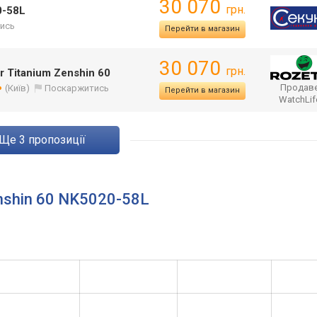
30 070
грн.
0-58L
ись
Перейти в магазин
30 070
грн.
 Titanium Zenshin 60
Продаве
(Київ)
Поскаржитись
Перейти в магазин
WatchLi
ще
3
пропозиції
enshin 60 NK5020-58L