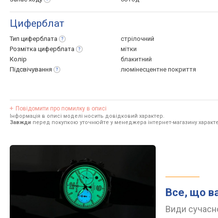
Циферблат
Тип
циферблата
стрілочний
Розмітка
циферблата
мітки
Колір
блакитний
Підсвічування
люмінесцентне покриття
Повідомити про помилку в описі
Інформація в описі моделі носить довідковий характер.
Завжди
перед покупкою уточнюйте у менеджера інтернет-магазину характе
Все, що в
Види сучасно