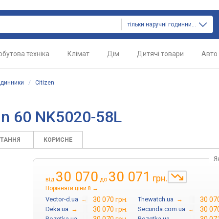
тільки наручні годинники
обутова техніка
Клімат
Дім
Дитячі товари
Авто
одинники
/
Citizen
hin 60 NK5020-58L
ИТАННЯ
КОРИСНЕ
Я
30 070
30 071
грн.
від
до
Порівняти ціни
→
8
Vector-d.ua
→
30 070 грн.
Thewatch.ua
→
30 070
Deka.ua
→
30 070 грн.
Secunda.com.ua
→
30 070
Rozetka.ua
→
Rozetka.ua
→