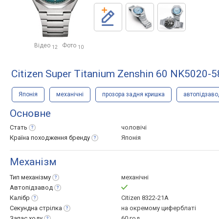
Відео
Фото
12
10
Citizen Super Titanium Zenshin 60 NK5020-5
Японія
механічні
прозора задня кришка
автопідзаво
Основне
Стать
чоловічі
Країна походження
бренду
Японія
Механізм
Тип
механізму
механічні
Автопідзавод
Калібр
Citizen 8322-21A
Секундна
стрілка
на окремому циферблаті
Запас
ходу
60 год