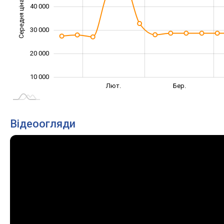
Середня ціна
40 000
15 000
30 000
20 000
10 000
Січ. 2026
Серп.
Вер.
Лют.
Бер.
L
Відеоогляди