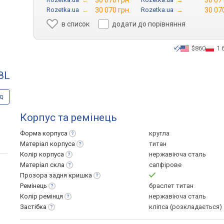
30 070 грн.
30 071
Rozetka.ua
→
30 070 грн.
Rozetka.ua
→
30 070
в список
додати до порівняння
$860
1 
8L
д
Корпус та ремінець
Форма
корпуса
кругла
Матеріал
корпуса
титан
Колір
корпуса
нержавіюча сталь
Матеріал
скла
сапфірове
Прозора задня
кришка
Ремінець
браслет титан
Колір
ремінця
нержавіюча сталь
Застібка
кліпса (розкладається)