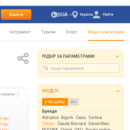
UA
Знайти
Україна
Увійти
Інструмент
Туризм
Спорт
Мода та аксесуари
ПІДБІР ЗА ПАРАМЕТРАМИ
МОДЕЛІ
к купити
у продажу
всі
Бренди
Adriatica
Bigotti
Casio
Certina
 грн.
Citizen
Claude Bernard
Daniel Klein
 грн.
FESTINA
Orient
Q&Q
Royal London