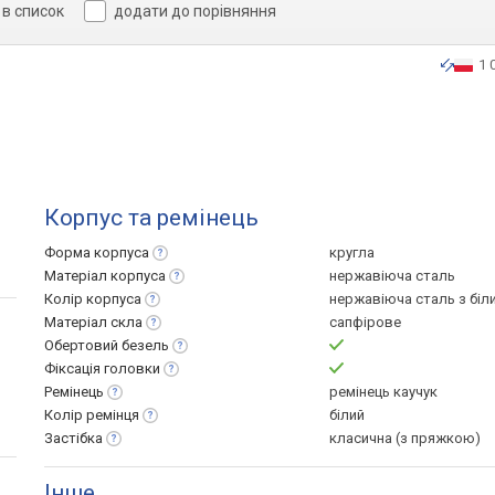
в список
додати до порівняння
1 
Корпус та ремінець
Форма
корпуса
кругла
Матеріал
корпуса
нержавіюча сталь
Колір
корпуса
нержавіюча сталь з біл
Матеріал
скла
сапфірове
Обертовий
безель
Фіксація
головки
Ремінець
ремінець каучук
Колір
ремінця
білий
Застібка
класична (з пряжкою)
Інше