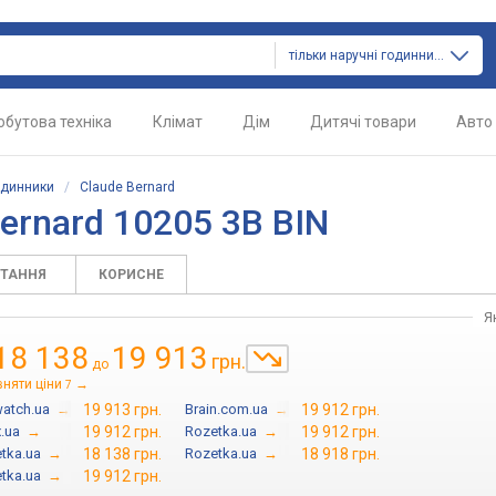
тільки наручні годинники
обутова техніка
Клімат
Дім
Дитячі товари
Авто
одинники
/
Claude Bernard
ernard 10205 3B BIN
ИТАННЯ
КОРИСНЕ
Я
18 138
19 913
грн.
до
вняти ціни
→
7
atch.ua
→
19 913 грн.
Brain.com.ua
→
19 912 грн.
x.ua
→
19 912 грн.
Rozetka.ua
→
19 912 грн.
tka.ua
→
18 138 грн.
Rozetka.ua
→
18 918 грн.
tka.ua
→
19 912 грн.