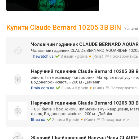
Купити Claude Bernard 10205 3B BIN
Усі ціни
Чоловічий годинник CLAUDE BERNARD AQUARI
Чоловічий годинник CLAUDE BERNARD AQUARIDER 10205
Thewatch.ua
З нами 7 років
(Київ)
Поскаржитись
Наручний годинник Claude Bernard 10205 3B B
жіночі, Тип механізму - кварцовий, Матеріал корпусу - н
Водонепроникність - 200 м - Дайвінг
Brain.com.ua
З нами 8 років
(Київ)
Поскаржитись
Наручний годинник Claude Bernard 10205 3B B
+ 851 балів ITbox, жіночі, Тип механізму - кварцовий, Ма
сталь, Водонепроникність - 200 м - Дайвінг
Itbox.ua
З нами 8 років
(Київ)
Поскаржитись
Жіночий Швейцарський Наручні Часи CLAUDE