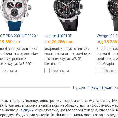
OT PRC 200 IIHF 2020 Special Edition T114.417.17.037.00
Jaguar J1021/5
Wenger 01.0
19 880 грн.
від 20 286 грн.
від 18 256 
цові, корпус годинника
кварцові, корпус годинника
кварцові, ко
авіюча сталь, механізм
нержавіюча сталь, ремінець:
нержавіюча с
менями, ремінець:
ремінець каучук, WR 50,
ремінець кау
нець каучук, WR 200,
Швейцарія
Швейцарія
царія
порівняти
порівняти
порівн
Каталог
/
Наручні годинни
 і комп'ютерну техніку, електроніку, товари для дому та офісу. М
ах. В каталозі можна знайти всю необхідну для вибору інформ
 за назвою,
відгуки
користувачів, фотогалереї товарів, глосарій те
Передрук будь-яких матеріалів тільки за письмовою згодою реда