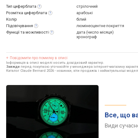
Тип
циферблата
стрілочний
Розмітка
циферблата
арабські
Колір
білий
Підсвічування
люмінесцентне покриття
Функції та
можливості
дата (число місяця)
хронограф
Повідомити про помилку в описі
Інформація в описі моделі носить довідковий характер.
Завжди
перед покупкою уточнюйте у менеджера інтернет-магазину характе
Каталог Claude Bernard 2026
- новинки, хіти продажів і найактуальніші моделі
Все, що в
Види сучасно