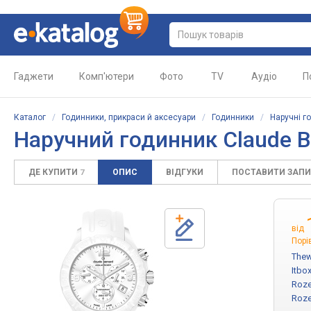
Гаджети
Комп'ютери
Фото
TV
Аудіо
П
Каталог
/
Годинники, прикраси й аксесуари
/
Годинники
/
Наручні г
Наручний годинник Claude B
ДЕ КУПИТИ
ОПИС
ВІДГУКИ
ПОСТАВИТИ ЗАП
7
від
Порі
Thew
Itbo
Roze
Roze