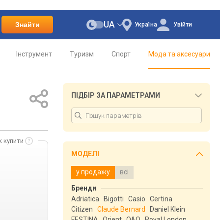
UA
Знайти
Україна
Увійти
Інструмент
Туризм
Спорт
Мода та аксесуари
ПІДБІР ЗА ПАРАМЕТРАМИ
к купити
МОДЕЛІ
у продажу
всі
Бренди
Adriatica
Bigotti
Casio
Certina
Citizen
Claude Bernard
Daniel Klein
FESTINA
Orient
Q&Q
Royal London