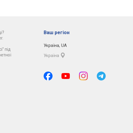
Ваш регіон
і?
r.
Україна
,
UA
і" під
ретної
Україна