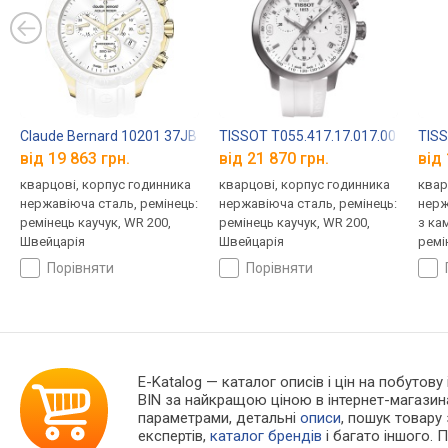
Claude Bernard 10201 37JB BID
TISSOT T055.417.17.017.00
TISS
від 19 863 грн.
від 21 870 грн.
від 
кварцові, корпус годинника
кварцові, корпус годинника
квар
нержавіюча сталь, ремінець:
нержавіюча сталь, ремінець:
нерж
ремінець каучук, WR 200,
ремінець каучук, WR 200,
з ка
Швейцарія
Швейцарія
ремі
Швей
порівняти
порівняти
E-Katalog
— каталог описів і цін на побутову
BIN за найкращою ціною в інтернет-магазин
параметрами, детальні
описи
, пошук товару
експертів,
каталог брендів
і багато іншого. 