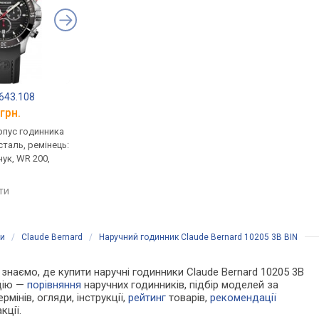
643.108
TISSOT PRC 200 T055.417.17.017.02
Luminox XS.3181
грн.
від 21 370 грн.
від 17 130 грн.
рпус годинника
кварцові, корпус годинника
кварцові, корпус го
таль, ремінець:
нержавіюча сталь, механізм
нержавіюча сталь, р
чук, WR 200,
з каменями, ремінець:
ремінець каучук, WR 
ремінець каучук, WR 200,
Швейцарія
Швейцарія
яти
порівняти
порівняти
ки
/
Claude Bernard
/
Наручний годинник Claude Bernard 10205 3B BIN
и знаємо, де купити наручні годинники Claude Bernard 10205 3B
ацію —
порівняння
наручних годинників, підбір моделей за
рмінів, огляди, інструкції,
рейтинг
товарів,
рекомендації
кції.