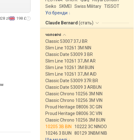
Seiko
SKMEI
Swiss Military
TISSOT
Усі бренди
028 zł
198 £
Claude Bernard
(
стать
)
чоловічі
Classic 53007 37J BR
Slim Line 10261 3M NIN
Classic Date 53009 3 BR
Slim Line 10261 37JM AR
Slim Line 10261 3M BUIN
Slim Line 10261 37JM AID
Classic Date 53009 37R BR
им
Classic Date 53009 3 ARBUN
Classic Chrono 10256 3M NIN
Classic Chrono 10256 3M VIN
Proud Heritage 08006 3C GIN
Proud Heritage 08006 3C VIN
Classic Chrono 10256 3M BUIN
10205 3B BIN
10222 3C NINOO
10246 3 BUIN
80129 3NBM NIB
Ще моделі
↓