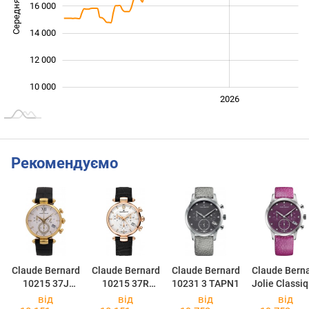
Середня ціна
16 000
10 000
14 000
12 000
10 000
2024
2025
2028
2026
L
Рекомендуємо
Claude Bernard
Claude Bernard
Claude Bernard
Claude Bern
10215 37J
10215 37R
10231 3 TAPN1
Jolie Classi
APD1
APR2
Chrono 1023
від
від
від
від