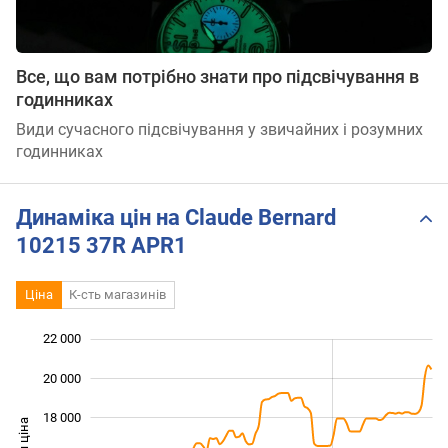
Все, що вам потрібно знати про підсвічування в
годинниках
Види сучасного підсвічування у звичайних і розумних
годинниках
Динаміка цін на Claude Bernard
10215 37R APR1
Ціна
К-сть магазинів
22 000
 000
 000
 000
20 000
18 000