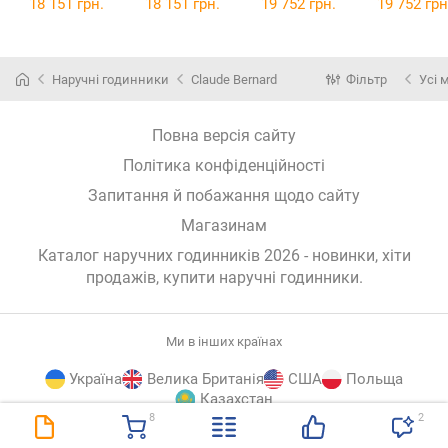
ROPN1
18 151 грн.
18 151 грн.
19 752 грн.
19 752 грн
Наручні годинники
Claude Bernard
Фільтр
Усі 
Повна версія сайту
Політика конфіденційності
Запитання й побажання щодо сайту
Магазинам
Каталог наручних годинників 2026 - новинки, хіти
продажів,
купити наручні годинники
.
Ми в інших країнах
Україна
Велика Британія
США
Польща
Казахстан
8
2
E-