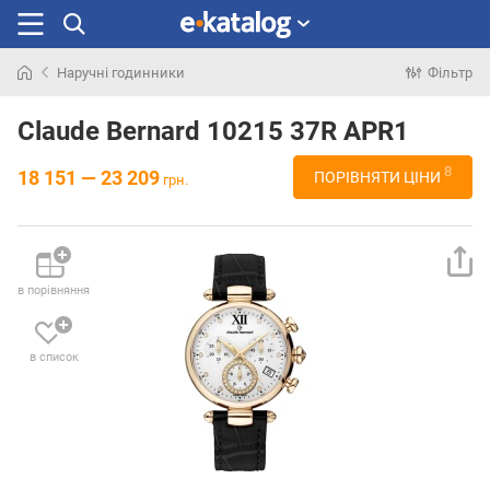
Наручні годинники
Фільтр
Шукали
раніше
Claude Bernard 10215 37R APR1
8
18 151 — 23 209
ПОРІВНЯТИ ЦІНИ
грн.
в порівняння
в список