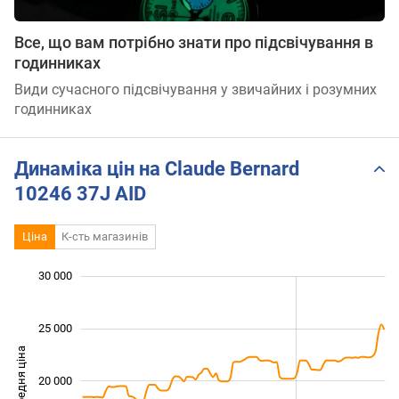
Все, що вам потрібно знати про підсвічування в
годинниках
Види сучасного підсвічування у звичайних і розумних
годинниках
Динаміка цін на Claude Bernard
10246 37J AID
Ціна
К-сть магазинів
 000
 000
 000
 000
 000
0
30 000
25 000
Середня ціна
20 000
14 000