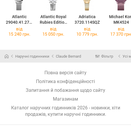
Atlantic
Atlantic Royal
Adriatica
Michael Ko
29040.41.27M
Rubies Edition
3720.114SQZ
MK4524
B
29044.41.09M
від
від
від
від
B
15 240 грн.
15 050 грн.
10 779 грн.
17 370 грн
Наручні годинники
Claude Bernard
Фільтр
Усі 
Повна версія сайту
Політика конфіденційності
Запитання й побажання щодо сайту
Магазинам
Каталог наручних годинників 2026 - новинки, хіти
продажів,
купити наручні годинники
.