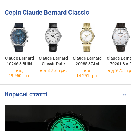
Серія Claude Bernard Classic
Claude Bernard
Claude Bernard
Claude Bernard
Claude Bern
10246 3 BUIN
Classic Date
20085 37JM
70201 3 AI
53009 3 BR
NAPD
від
від 8 751 грн.
від
від 9 751 гр
19 950 грн.
14 251 грн.
Корисні статті