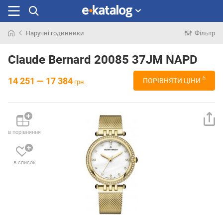
Наручні годинники
Фільтр
Шукали
раніше
Claude Bernard 20085 37JM NAPD
6
14 251 — 17 384
ПОРІВНЯТИ ЦІНИ
грн.
в порівняння
в список