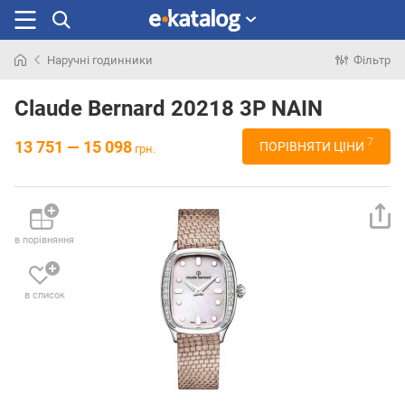
Наручні годинники
Фільтр
Шукали
раніше
Claude Bernard 20218 3P NAIN
7
13 751 — 15 098
ПОРІВНЯТИ ЦІНИ
грн.
в порівняння
в список