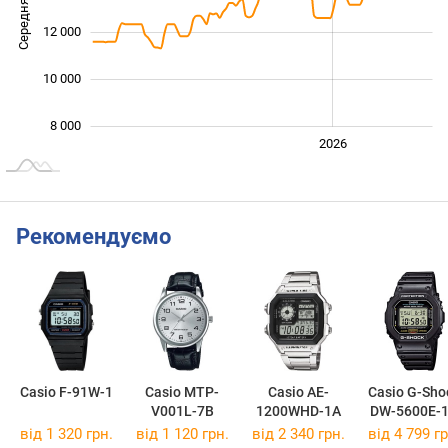
Середня ціна
10 000
12 000
10 000
8 000
2024
2025
2028
2026
L
Рекомендуємо
Casio F-91W-1
Casio MTP-
Casio AE-
Casio G-Sho
V001L-7B
1200WHD-1A
DW-5600E-
від 1 320 грн.
від 1 120 грн.
від 2 340 грн.
від 4 799 гр