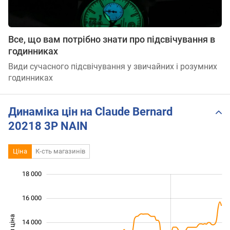
Все, що вам потрібно знати про підсвічування в
годинниках
Види сучасного підсвічування у звичайних і розумних
годинниках
Динаміка цін на Claude Bernard
20218 3P NAIN
Ціна
К-сть магазинів
 000
 000
 000
 000
 000
 000
18 000
16 000
14 000