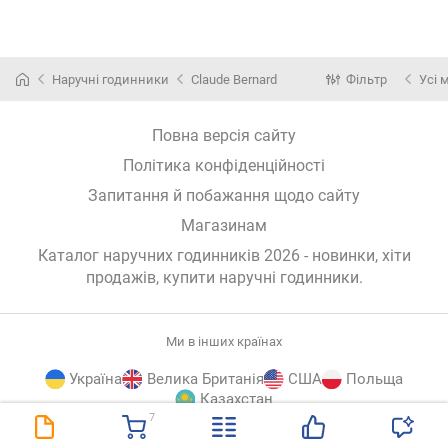
Наручні годинники
Claude Bernard
Фільтр
Усі 
Повна версія сайту
Політика конфіденційності
Запитання й побажання щодо сайту
Магазинам
Каталог наручних годинників 2026 - новинки, хіти
продажів,
купити наручні годинники
.
Ми в інших країнах
Україна
Велика Британія
США
Польща
Казахстан
7
E-