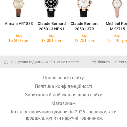
Armani AR1883
Claude Bernard
Claude Bernard
Michael Ko
20501 3 NPN1
20501 37R
MK2715
APR2
від
від
від
від
15 200 грн.
13 001 грн.
13 751 грн.
15 110 грн
Наручні годинники
Claude Bernard
Фільтр
Усі 
Повна версія сайту
Політика конфіденційності
Запитання й побажання щодо сайту
Магазинам
Каталог наручних годинників 2026 - новинки, хіти
продажів,
купити наручні годинники
.