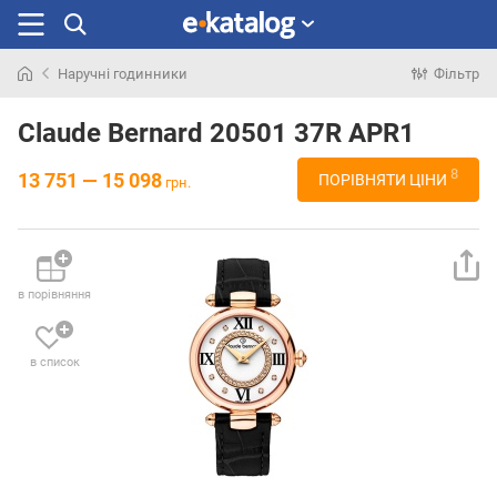
Наручні годинники
Фільтр
Шукали
раніше
Claude Bernard 20501 37R APR1
8
13 751 — 15 098
ПОРІВНЯТИ ЦІНИ
грн.
в порівняння
в список