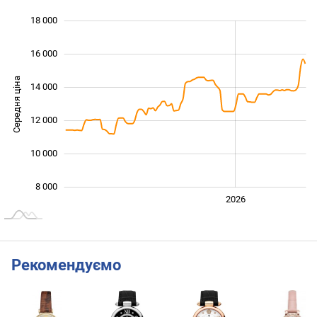
18 000
 000
 000
 000
16 000
Середня ціна
14 000
10 000
12 000
10 000
8 000
2024
2025
2028
2026
L
Рекомендуємо