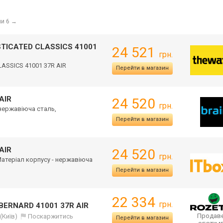
ни 6
→
STICATED CLASSICS 41001
24 521
грн.
ASSICS 41001 37R AIR
Перейти в магазин
AIR
24 520
грн.
 нержавіюча сталь,
Перейти в магазин
AIR
24 520
грн.
 Матеріал корпусу - нержавіюча
Перейти в магазин
22 334
грн.
 BERNARD 41001 37R AIR
Продаве
(Київ)
Поскаржитись
Перейти в магазин