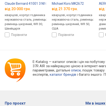
Claude Bernard 41001 3 NIN
Michael Kors MK2672
AERO
від 20 000 грн.
від 21 370 грн.
від 
кварцові, корпус годинника
кварцові, корпус годинника
квар
нержавіюча сталь, ремінець:
нержавіюча сталь, ремінець:
нерж
ремінець шкіряний, WR 30,
ремінець шкіряний, WR 50,
діам
Швейцарія
США
ремі
Швей
порівняти
порівняти
E-Katalog
— каталог описів і цін на побутову
37R AIR за найкращою ціною в інтернет-маг
параметрами, детальні
описи
, пошук товару
експертів,
каталог брендів
і багато іншого. 
Про проєкт
Ми в інших