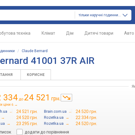
тільки наручні годинники
обутова техніка
Клімат
Дім
Дитячі товари
Авто
одинники
/
Claude Bernard
ernard 41001 37R AIR
ИТАННЯ
КОРИСНЕ
Я
2 334
24 521
грн.
до
и ціни
→
6
h.ua
→
24 521 грн.
Brain.com.ua
→
24 520 грн.
→
24 520 грн.
Rozetka.ua
→
22 334 грн.
.ua
→
23 295 грн.
Rozetka.ua
→
24 520 грн.
список
додати до порівняння