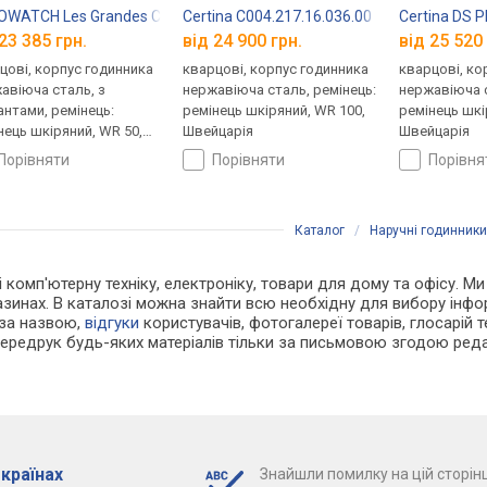
WATCH Les Grandes Classiques 42995RO04
Certina C004.217.16.036.00
Certina DS 
23 385 грн.
від 24 900 грн.
від 25 520 
цові, корпус годинника
кварцові, корпус годинника
кварцові, ко
авіюча сталь, з
нержавіюча сталь, ремінець:
нержавіюча с
антами, ремінець:
ремінець шкіряний, WR 100,
ремінець шкі
нець шкіряний, WR 50,
Швейцарія
Швейцарія
царія
порівняти
порівняти
порівн
Каталог
/
Наручні годинники
 і комп'ютерну техніку, електроніку, товари для дому та офісу. М
азинах. В каталозі можна знайти всю необхідну для вибору інф
 за назвою,
відгуки
користувачів, фотогалереї товарів, глосарій те
Передрук будь-яких матеріалів тільки за письмовою згодою реда
 країнах
Знайшли помилку на цій сторінц