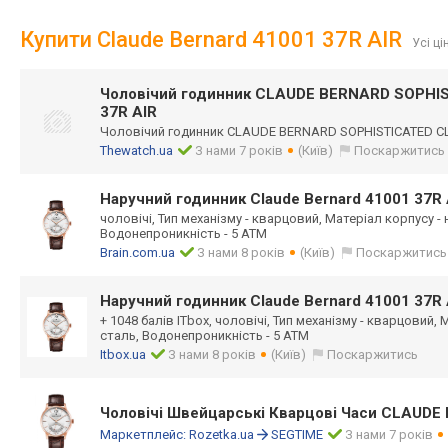
Купити Claude Bernard 41001 37R AIR
Усі ці
Чоловічий годинник CLAUDE BERNARD SOPHI
37R AIR
Чоловічий годинник CLAUDE BERNARD SOPHISTICATED CL
Thewatch.ua
З нами 7 років
(Київ)
Поскаржитись
Наручний годинник Claude Bernard 41001 37R 
чоловічі, Тип механізму - кварцовий, Матеріал корпусу -
Водонепроникність - 5 ATM
Brain.com.ua
З нами 8 років
(Київ)
Поскаржитись
Наручний годинник Claude Bernard 41001 37R 
+ 1048 балів ITbox, чоловічі, Тип механізму - кварцовий,
сталь, Водонепроникність - 5 ATM
Itbox.ua
З нами 8 років
(Київ)
Поскаржитись
Чоловічі Швейцарські Кварцові Часи CLAUDE
Маркетплейс:
Rozetka.ua
SEGTIME
З нами 7 років