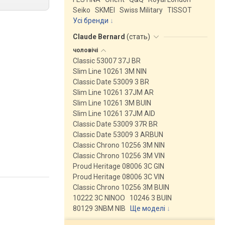
Seiko
SKMEI
Swiss Military
TISSOT
Усі бренди
Claude Bernard
(
стать
)
чоловічі
Classic 53007 37J BR
Slim Line 10261 3M NIN
Classic Date 53009 3 BR
Slim Line 10261 37JM AR
Slim Line 10261 3M BUIN
Slim Line 10261 37JM AID
Classic Date 53009 37R BR
Classic Date 53009 3 ARBUN
Classic Chrono 10256 3M NIN
Classic Chrono 10256 3M VIN
Proud Heritage 08006 3C GIN
Proud Heritage 08006 3C VIN
Classic Chrono 10256 3M BUIN
10222 3C NINOO
10246 3 BUIN
80129 3NBM NIB
Ще моделі
↓