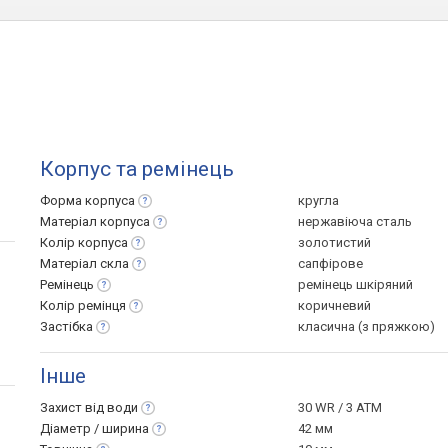
Корпус та ремінець
Форма
корпуса
кругла
Матеріал
корпуса
нержавіюча сталь
Колір
корпуса
золотистий
Матеріал
скла
сапфірове
Ремінець
ремінець шкіряний
Колір
ремінця
коричневий
Застібка
класична (з пряжкою)
Інше
Захист від
води
30 WR / 3 ATM
Діаметр /
ширина
42 мм