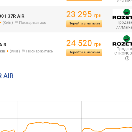
SEGTIM
23 295
грн.
001 37R AIR
Продаве
(Київ)
Поскаржитись
Перейти в магазин
777Mark
24 520
грн.
AIR
Продаве
ків
(Київ)
Поскаржитись
Перейти в магазин
CHRONO
R AIR