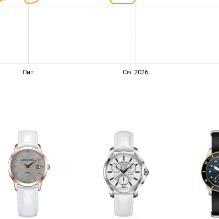
Лип.
Січ. 2026