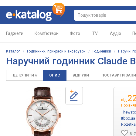
Гаджети
Комп'ютери
Фото
TV
Аудіо
П
Каталог
/
Годинники, прикраси й аксесуари
/
Годинники
/
Наручні г
Наручний годинник Claude B
ДЕ КУПИТИ
ОПИС
ВІДГУКИ
ПОСТАВИТИ ЗАП
6
2
від
Порівнят
Thewatc
Itbox.ua
Rozetka
в 