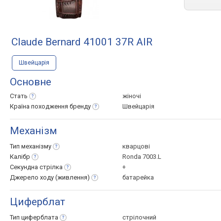
Claude Bernard 41001 37R AIR
Швейцарія
Основне
Стать
жіночі
Країна походження
бренду
Швейцарія
Механізм
Тип
механізму
кварцові
Калібр
Ronda 7003.L
Секундна
стрілка
+
Джерело ходу
(живлення)
батарейка
Циферблат
Тип
циферблата
стрілочний