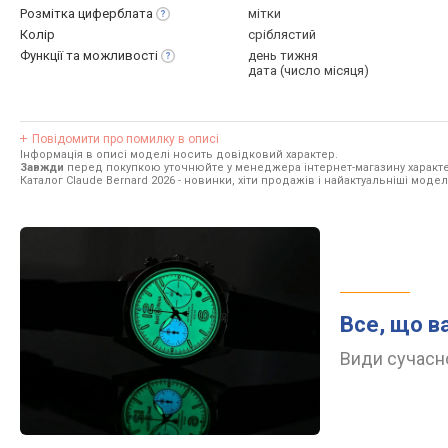
Розмітка
циферблата
мітки
Колір
сріблястий
Функції та
можливості
день тижня
дата (число місяця)
Повідомити про помилку в описі
Інформація в описі моделі носить довідковий характер.
Завжди
перед покупкою уточнюйте у менеджера інтернет-магазину характе
Каталог Claude Bernard 2026
- новинки, хіти продажів і найактуальніші моделі
Все, що в
Види сучасно