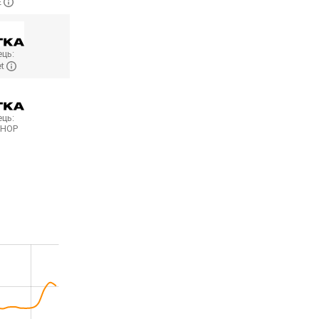
E
ць:
et
ць:
SHOP