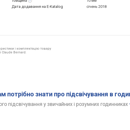
Товщина
10 мм
Дата додавання на E-Katalog
січень 2018
ристики і комплектацію товару
 Claude Bernard.
ам потрібно знати про підсвічування в год
го підсвічування у звичайних і розумних годинниках