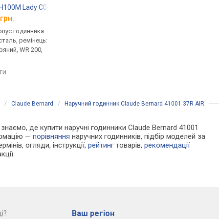
PH100M Lady C044.210.26.051.00
Certina C004.217.16.056.00
Certina C004.217.16
грн.
від 25 990 грн.
від 25 990 грн.
рпус годинника
кварцові, корпус годинника
кварцові, корпус го
таль, ремінець:
нержавіюча сталь, ремінець:
нержавіюча сталь, р
ряний, WR 200,
ремінець шкіряний, WR 100,
ремінець шкіряний, W
Швейцарія
Швейцарія
яти
порівняти
порівняти
/
Claude Bernard
/
Наручний годинник Claude Bernard 41001 37R AIR
и знаємо, де купити наручні годинники Claude Bernard 41001
ормацію —
порівняння
наручних годинників, підбір моделей за
рмінів, огляди, інструкції,
рейтинг
товарів,
рекомендації
кції.
Ваш регіон
і?