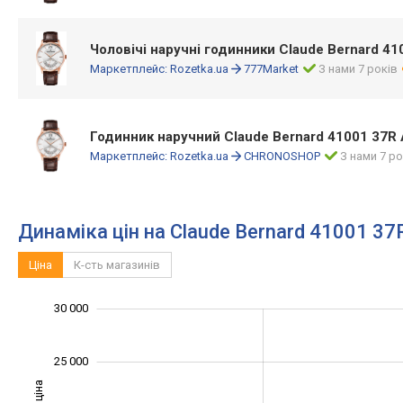
Чоловічі наручні годинники Claude Bernard 41
Маркетплейс:
Rozetka.ua
777Market
З нами 7 років
Годинник наручний Claude Bernard 41001 37R 
Маркетплейс:
Rozetka.ua
CHRONOSHOP
З нами 7 ро
Динаміка цін на Claude Bernard 41001 37
Ціна
К-сть магазинів
12 000
14 000
16 000
35 000
5 000
0
30 000
25 000