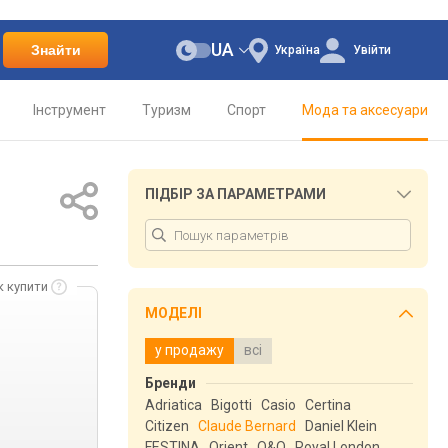
UA
Знайти
Україна
Увійти
Інструмент
Туризм
Спорт
Мода та аксесуари
ПІДБІР ЗА ПАРАМЕТРАМИ
к купити
МОДЕЛІ
у продажу
всі
Бренди
Adriatica
Bigotti
Casio
Certina
Citizen
Claude Bernard
Daniel Klein
FESTINA
Orient
Q&Q
Royal London