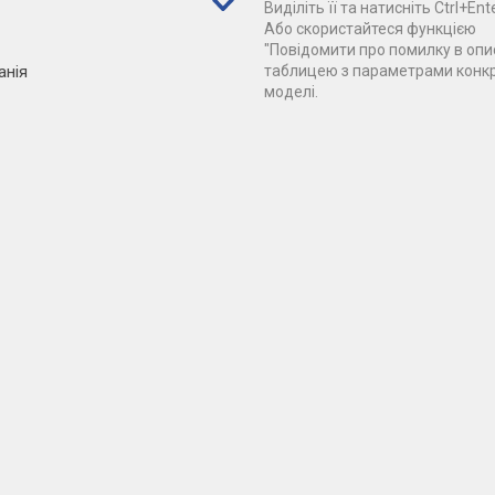
Виділіть її та натисніть Ctrl+Ente
Або скористайтеся функцією
"Повідомити про помилку в опис
анія
таблицею з параметрами конк
моделі.