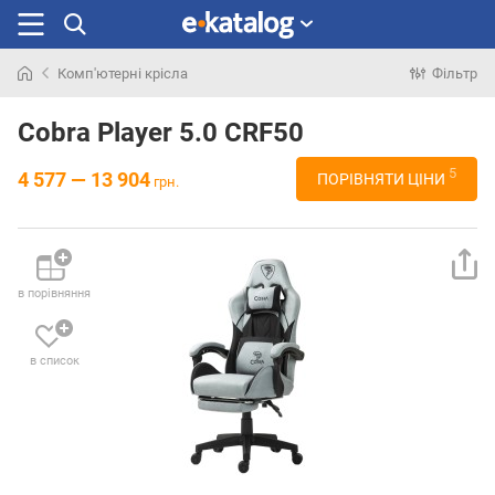
Комп'ютерні крісла
Фільтр
Шукали
раніше
Cobra Player 5.0 CRF50
5
4 577 — 13 904
ПОРІВНЯТИ ЦІНИ
грн.
в порівняння
в список