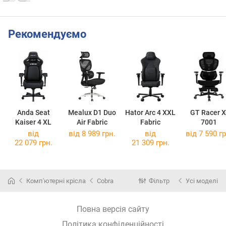
Рекомендуємо
Anda Seat
Mealux D1 Duo
Hator Arc 4 XXL
GT Racer X
Kaiser 4 XL
Air Fabric
Fabric
7001
від
від 8 989 грн.
від
від 7 590 гр
22 079 грн.
21 309 грн.
Комп'ютерні крісла
Cobra
Фільтр
Усі моделі
Повна версія сайту
Політика конфіденційності