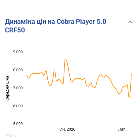
Динаміка цін на Cobra Player 5.0
CRF50
9 000
 000
 000
 500
 500
 500
 500
 000
8 000
Середня ціна
7 000
5 000
6 000
5 000
Січ. 2027
Лип.
Січ. 2026
Лип.
L